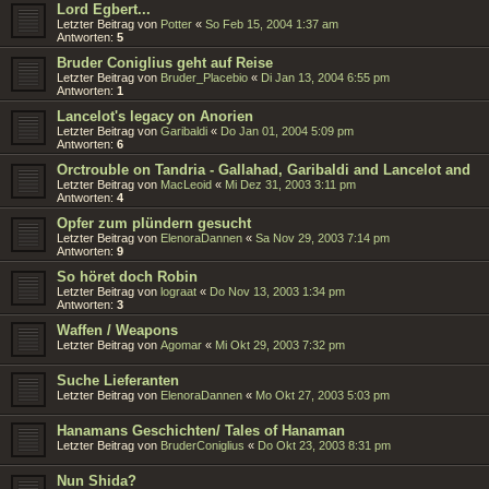
Lord Egbert...
Letzter Beitrag von
Potter
«
So Feb 15, 2004 1:37 am
Antworten:
5
Bruder Coniglius geht auf Reise
Letzter Beitrag von
Bruder_Placebio
«
Di Jan 13, 2004 6:55 pm
Antworten:
1
Lancelot's legacy on Anorien
Letzter Beitrag von
Garibaldi
«
Do Jan 01, 2004 5:09 pm
Antworten:
6
Orctrouble on Tandria - Gallahad, Garibaldi and Lancelot and
Letzter Beitrag von
MacLeoid
«
Mi Dez 31, 2003 3:11 pm
Antworten:
4
Opfer zum plündern gesucht
Letzter Beitrag von
ElenoraDannen
«
Sa Nov 29, 2003 7:14 pm
Antworten:
9
So höret doch Robin
Letzter Beitrag von
lograat
«
Do Nov 13, 2003 1:34 pm
Antworten:
3
Waffen / Weapons
Letzter Beitrag von
Agomar
«
Mi Okt 29, 2003 7:32 pm
Suche Lieferanten
Letzter Beitrag von
ElenoraDannen
«
Mo Okt 27, 2003 5:03 pm
Hanamans Geschichten/ Tales of Hanaman
Letzter Beitrag von
BruderConiglius
«
Do Okt 23, 2003 8:31 pm
Nun Shida?