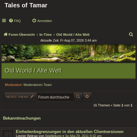
Tales of Tamar
FAQ
Anmelden
S
Foren-Übersicht
In-Time
Old World / Alte Welt
Aktuelle Zeit: Fr Aug 07, 2026 3:44 am
u
c
h
e
Old World / Alte Welt
Moderator:
Moderatoren Team
SUCHE
ERWEITERTE SUCHE
NEUES THEMA
16 Themen • Seite
1
von
1
Bekanntmachungen
Einheitenbegrenzungen in den aktuellen Clientversionen
Letzter Beitrag von
Spielleitung
«
So Mai 29, 2011 9:32 am