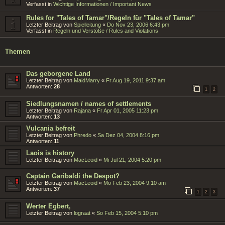
Verfasst in
Wichtige Informationen / Important News
Rules for "Tales of Tamar"/Regeln für "Tales of Tamar"
Letzter Beitrag von
Spielleitung
«
Do Nov 23, 2006 6:43 pm
Verfasst in
Regeln und Verstöße / Rules and Violations
Themen
Das geborgene Land
Letzter Beitrag von
MaidMarry
«
Fr Aug 19, 2011 9:37 am
Antworten:
28
1
2
Siedlungsnamen / names of settlements
Letzter Beitrag von
Rajana
«
Fr Apr 01, 2005 11:23 pm
Antworten:
13
Vulcania befreit
Letzter Beitrag von
Phredo
«
Sa Dez 04, 2004 8:16 pm
Antworten:
11
Laois is history
Letzter Beitrag von
MacLeoid
«
Mi Jul 21, 2004 5:20 pm
Captain Garibaldi the Despot?
Letzter Beitrag von
MacLeoid
«
Mo Feb 23, 2004 9:10 am
Antworten:
37
1
2
3
Werter Egbert,
Letzter Beitrag von
lograat
«
So Feb 15, 2004 5:10 pm