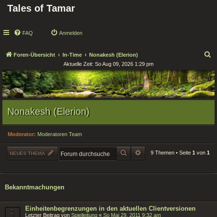
Tales of Tamar
FAQ
Anmelden
S
Foren-Übersicht
In-Time
Nonakesh (Elerion)
Aktuelle Zeit: So Aug 09, 2026 1:29 pm
u
c
h
e
Nonakesh (Elerion)
Moderator:
Moderatoren Team
SUCHE
ERWEITERTE SUCHE
9 Themen • Seite
1
von
1
NEUES THEMA
Bekanntmachungen
Einheitenbegrenzungen in den aktuellen Clientversionen
Letzter Beitrag von
Spielleitung
«
So Mai 29, 2011 9:32 am