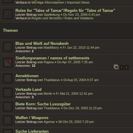
Verfasst in
Wichtige Informationen / Important News
Rules for "Tales of Tamar"/Regeln für "Tales of Tamar"
Letzter Beitrag von
Spielleitung
«
Do Nov 23, 2006 6:43 pm
Verfasst in
Regeln und Verstöße / Rules and Violations
Themen
Blau und Weiß auf Nonakesh
Letzter Beitrag von
MaidMarry
«
Fr Jan 22, 2010 11:44 pm
Antworten:
2
Siedlungsnamen / names of settlements
Letzter Beitrag von
Rajana
«
Do Apr 07, 2005 7:35 am
Antworten:
15
1
2
Annektionen
Letzter Beitrag von
Thaddaeus
«
Di Aug 03, 2004 8:37 am
Verkaufe Land
Letzter Beitrag von
Merlin
«
Fr Mai 21, 2004 12:41 pm
Antworten:
3
Biete Korn: Suche Luxusgüter
Letzter Beitrag von
Thaddaeus
«
Do Dez 18, 2003 11:23 pm
Waffen / Weapons
Letzter Beitrag von
Agomar
«
Mi Okt 29, 2003 7:29 pm
Suche Lieferanten