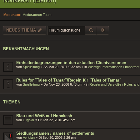
Moderator:
Moderatoren Team
SUCHE
ERWEITERTE SU
NEUES THEMA
BEKANNTMACHUNGEN
Einheitenbegrenzungen in den aktuellen Clientversionen
von
Spielleitung
»
So Mai 29, 2011 9:32 am
» in
Wichtige Informationen / Importan
Rules for "Tales of Tamar"/Regeln für "Tales of Tamar"
von
Spielleitung
»
Do Nov 23, 2006 6:43 pm
» in
Regeln und Verstöße / Rules and 
THEMEN
Blau und Weiß auf Nonakesh
von
Gilgalar
»
Fr Jan 22, 2010 4:51 pm
Siedlungsnamen / names of settlements
von
Veridian
»
Di Sep 30, 2003 2:26 pm