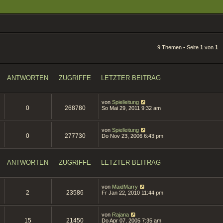
9 Themen • Seite
1
von
1
ANTWORTEN
ZUGRIFFE
LETZTER BEITRAG
von
Spielleitung
0
268780
So Mai 29, 2011 9:32 am
von
Spielleitung
0
277730
Do Nov 23, 2006 6:43 pm
ANTWORTEN
ZUGRIFFE
LETZTER BEITRAG
von
MaidMarry
2
23586
Fr Jan 22, 2010 11:44 pm
von
Rajana
15
21450
Do Apr 07, 2005 7:35 am