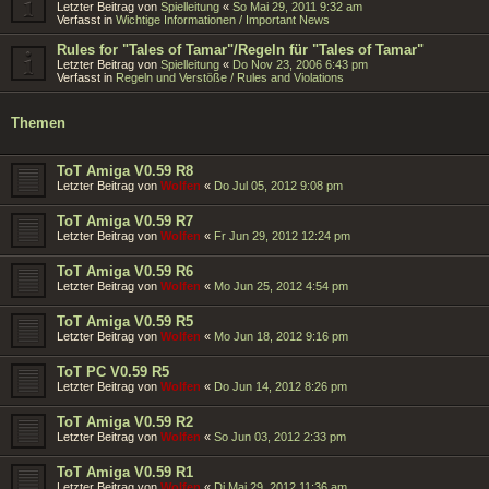
Letzter Beitrag von
Spielleitung
«
So Mai 29, 2011 9:32 am
Verfasst in
Wichtige Informationen / Important News
Rules for "Tales of Tamar"/Regeln für "Tales of Tamar"
Letzter Beitrag von
Spielleitung
«
Do Nov 23, 2006 6:43 pm
Verfasst in
Regeln und Verstöße / Rules and Violations
Themen
ToT Amiga V0.59 R8
Letzter Beitrag von
Wolfen
«
Do Jul 05, 2012 9:08 pm
ToT Amiga V0.59 R7
Letzter Beitrag von
Wolfen
«
Fr Jun 29, 2012 12:24 pm
ToT Amiga V0.59 R6
Letzter Beitrag von
Wolfen
«
Mo Jun 25, 2012 4:54 pm
ToT Amiga V0.59 R5
Letzter Beitrag von
Wolfen
«
Mo Jun 18, 2012 9:16 pm
ToT PC V0.59 R5
Letzter Beitrag von
Wolfen
«
Do Jun 14, 2012 8:26 pm
ToT Amiga V0.59 R2
Letzter Beitrag von
Wolfen
«
So Jun 03, 2012 2:33 pm
ToT Amiga V0.59 R1
Letzter Beitrag von
Wolfen
«
Di Mai 29, 2012 11:36 am