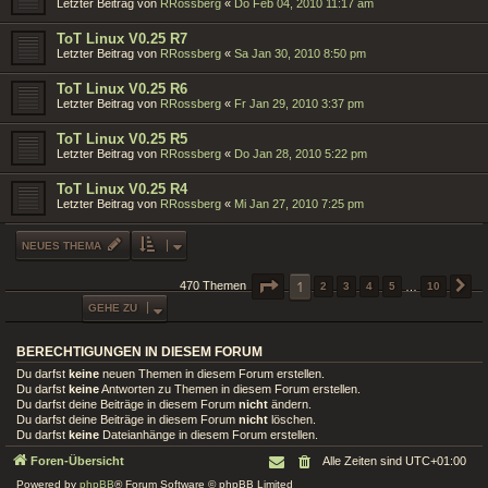
Letzter Beitrag von
RRossberg
«
Do Feb 04, 2010 11:17 am
ToT Linux V0.25 R7
Letzter Beitrag von
RRossberg
«
Sa Jan 30, 2010 8:50 pm
ToT Linux V0.25 R6
Letzter Beitrag von
RRossberg
«
Fr Jan 29, 2010 3:37 pm
ToT Linux V0.25 R5
Letzter Beitrag von
RRossberg
«
Do Jan 28, 2010 5:22 pm
ToT Linux V0.25 R4
Letzter Beitrag von
RRossberg
«
Mi Jan 27, 2010 7:25 pm
NEUES THEMA
SEITE
1
1
VON
10
470 Themen
2
3
4
5
…
10
N
GEHE ZU
BERECHTIGUNGEN IN DIESEM FORUM
Du darfst
keine
neuen Themen in diesem Forum erstellen.
Du darfst
keine
Antworten zu Themen in diesem Forum erstellen.
Du darfst deine Beiträge in diesem Forum
nicht
ändern.
Du darfst deine Beiträge in diesem Forum
nicht
löschen.
Du darfst
keine
Dateianhänge in diesem Forum erstellen.
Foren-Übersicht
Alle Zeiten sind
UTC+01:00
Powered by
phpBB
® Forum Software © phpBB Limited