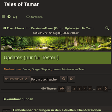
Tales of Tamar
FAQ
Anmelden
S
Foren-Übersicht
Betatester-Forum (Zugang nur für Tester!)
Updates (nur für Tester!)
Aktuelle Zeit: So Aug 09, 2026 6:10 am
u
c
h
e
Updates (nur für Tester!)
Moderatoren:
Balcer
,
Dorgie
,
Stephan
,
paines
,
Moderatoren Team
SUCHE
ERWEITERTE SUCHE
NEUES THEMA
SEITE
1
1
VON
10
470 Themen
2
3
4
5
…
10
N
Bekanntmachungen
Einheitenbegrenzungen in den aktuellen Clientversionen