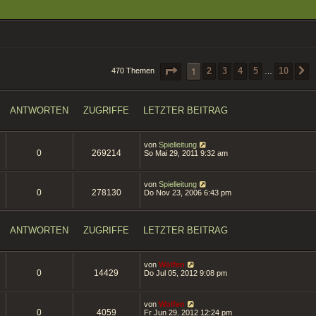
SEITE
1
VON
10
1
2
3
4
5
10
470 Themen
…
ANTWORTEN
ZUGRIFFE
LETZTER BEITRAG
von
Spielleitung
0
269214
So Mai 29, 2011 9:32 am
von
Spielleitung
0
278130
Do Nov 23, 2006 6:43 pm
ANTWORTEN
ZUGRIFFE
LETZTER BEITRAG
von
Wolfen
0
14429
Do Jul 05, 2012 9:08 pm
von
Wolfen
0
4059
Fr Jun 29, 2012 12:24 pm