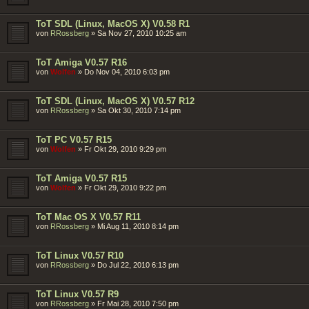
ToT SDL (Linux, MacOS X) V0.58 R1
von
RRossberg
»
Sa Nov 27, 2010 10:25 am
ToT Amiga V0.57 R16
von
Wolfen
»
Do Nov 04, 2010 6:03 pm
ToT SDL (Linux, MacOS X) V0.57 R12
von
RRossberg
»
Sa Okt 30, 2010 7:14 pm
ToT PC V0.57 R15
von
Wolfen
»
Fr Okt 29, 2010 9:29 pm
ToT Amiga V0.57 R15
von
Wolfen
»
Fr Okt 29, 2010 9:22 pm
ToT Mac OS X V0.57 R11
von
RRossberg
»
Mi Aug 11, 2010 8:14 pm
ToT Linux V0.57 R10
von
RRossberg
»
Do Jul 22, 2010 6:13 pm
ToT Linux V0.57 R9
von
RRossberg
»
Fr Mai 28, 2010 7:50 pm