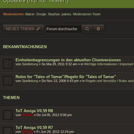
Moderatoren:
Balcer
,
Dorgie
,
Stephan
,
paines
,
Moderatoren Team
SUCHE
ERWEITERTE SU
NEUES THEMA
BEKANNTMACHUNGEN
Einheitenbegrenzungen in den aktuellen Clientversionen
von
Spielleitung
»
So Mai 29, 2011 9:32 am
» in
Wichtige Informationen / Importan
Rules for "Tales of Tamar"/Regeln für "Tales of Tamar"
von
Spielleitung
»
Do Nov 23, 2006 6:43 pm
» in
Regeln und Verstöße / Rules and 
THEMEN
ToT Amiga V0.59 R8
von
Wolfen
»
Do Jul 05, 2012 9:08 pm
ToT Amiga V0.59 R7
von
Wolfen
»
Fr Jun 29, 2012 12:24 pm