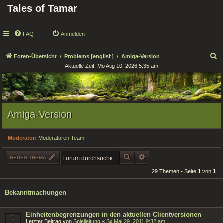
Tales of Tamar
FAQ
Anmelden
S
Foren-Übersicht
Problems [english]
Amiga-Version
Aktuelle Zeit: Mo Aug 10, 2026 5:35 am
u
c
h
e
Amiga-Version
Moderator:
Moderatoren Team
SUCHE
ERWEITERTE SUCHE
NEUES THEMA
29 Themen • Seite
1
von
1
Bekanntmachungen
Einheitenbegrenzungen in den aktuellen Clientversionen
Letzter Beitrag von
Spielleitung
«
So Mai 29, 2011 9:32 am