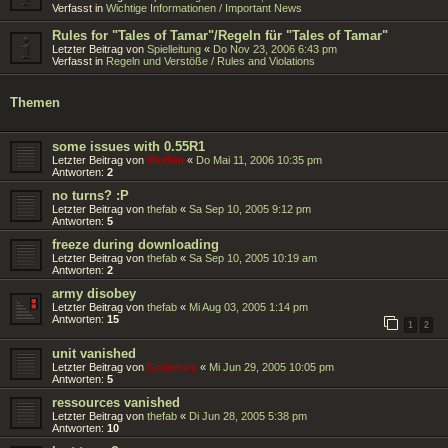
Verfasst in
Wichtige Informationen / Important News
Rules for "Tales of Tamar"/Regeln für "Tales of Tamar"
Letzter Beitrag von
Spielleitung
«
Do Nov 23, 2006 6:43 pm
Verfasst in
Regeln und Verstöße / Rules and Violations
Themen
some issues with 0.55R1
Letzter Beitrag von
Wolfen
«
Do Mai 11, 2006 10:35 pm
Antworten:
2
no turns? :P
Letzter Beitrag von
thefab
«
Sa Sep 10, 2005 9:12 pm
Antworten:
5
freeze during downloading
Letzter Beitrag von
thefab
«
Sa Sep 10, 2005 10:19 am
Antworten:
2
army disobey
Letzter Beitrag von
thefab
«
Mi Aug 03, 2005 1:14 pm
Antworten:
15
1
2
unit vanished
Letzter Beitrag von
Godefroy
«
Mi Jun 29, 2005 10:05 pm
Antworten:
5
ressources vanished
Letzter Beitrag von
thefab
«
Di Jun 28, 2005 5:38 pm
Antworten:
10