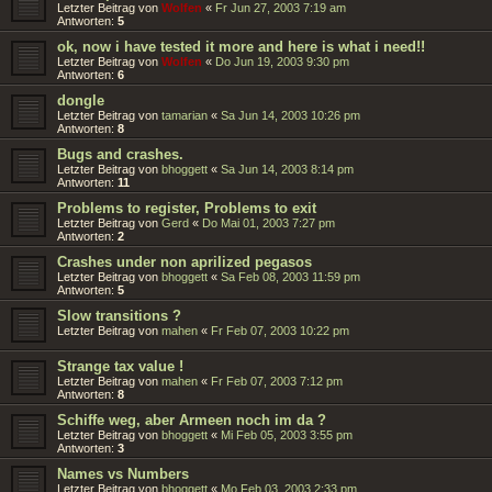
Letzter Beitrag von
Wolfen
«
Fr Jun 27, 2003 7:19 am
Antworten:
5
ok, now i have tested it more and here is what i need!!
Letzter Beitrag von
Wolfen
«
Do Jun 19, 2003 9:30 pm
Antworten:
6
dongle
Letzter Beitrag von
tamarian
«
Sa Jun 14, 2003 10:26 pm
Antworten:
8
Bugs and crashes.
Letzter Beitrag von
bhoggett
«
Sa Jun 14, 2003 8:14 pm
Antworten:
11
Problems to register, Problems to exit
Letzter Beitrag von
Gerd
«
Do Mai 01, 2003 7:27 pm
Antworten:
2
Crashes under non aprilized pegasos
Letzter Beitrag von
bhoggett
«
Sa Feb 08, 2003 11:59 pm
Antworten:
5
Slow transitions ?
Letzter Beitrag von
mahen
«
Fr Feb 07, 2003 10:22 pm
Strange tax value !
Letzter Beitrag von
mahen
«
Fr Feb 07, 2003 7:12 pm
Antworten:
8
Schiffe weg, aber Armeen noch im da ?
Letzter Beitrag von
bhoggett
«
Mi Feb 05, 2003 3:55 pm
Antworten:
3
Names vs Numbers
Letzter Beitrag von
bhoggett
«
Mo Feb 03, 2003 2:33 pm