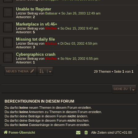
Unable to Register
Letzter Beitrag von
Baltasar
«
So Jan 26, 2003 12:49 am
Antworten:
2
Marketplace in v0.46+
Letzter Beitrag von
Wolfen
«
So Dez 15, 2002 9:47 am
Antworten:
5
Missing tot daily file
Letzter Beitrag von
Wolfen
«
Di Dez 03, 2002 4:59 pm
Antworten:
3
Cybergraphics crash
Letzter Beitrag von
Wolfen
«
So Nov 10, 2002 6:55 pm
Antworten:
1
NEUES THEMA
29 Themen • Seite
1
von
1
GEHE ZU
BERECHTIGUNGEN IN DIESEM FORUM
Du darfst
keine
neuen Themen in diesem Forum erstellen.
Du darfst
keine
Antworten zu Themen in diesem Forum erstellen.
Du darfst deine Beiträge in diesem Forum
nicht
ändern.
Du darfst deine Beiträge in diesem Forum
nicht
löschen.
Du darfst
keine
Dateianhänge in diesem Forum erstellen.
Foren-Übersicht
Alle Zeiten sind
UTC+01:00