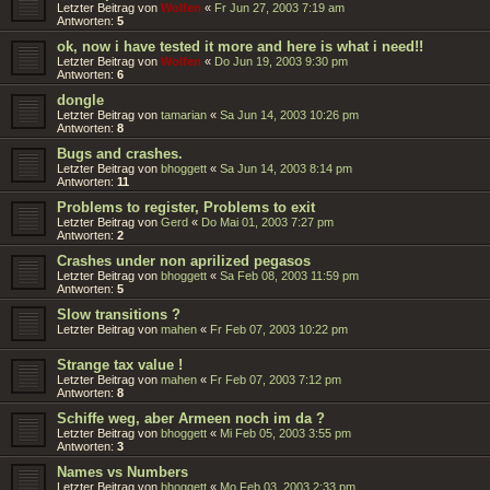
Letzter Beitrag von
Wolfen
«
Fr Jun 27, 2003 7:19 am
Antworten:
5
ok, now i have tested it more and here is what i need!!
Letzter Beitrag von
Wolfen
«
Do Jun 19, 2003 9:30 pm
Antworten:
6
dongle
Letzter Beitrag von
tamarian
«
Sa Jun 14, 2003 10:26 pm
Antworten:
8
Bugs and crashes.
Letzter Beitrag von
bhoggett
«
Sa Jun 14, 2003 8:14 pm
Antworten:
11
Problems to register, Problems to exit
Letzter Beitrag von
Gerd
«
Do Mai 01, 2003 7:27 pm
Antworten:
2
Crashes under non aprilized pegasos
Letzter Beitrag von
bhoggett
«
Sa Feb 08, 2003 11:59 pm
Antworten:
5
Slow transitions ?
Letzter Beitrag von
mahen
«
Fr Feb 07, 2003 10:22 pm
Strange tax value !
Letzter Beitrag von
mahen
«
Fr Feb 07, 2003 7:12 pm
Antworten:
8
Schiffe weg, aber Armeen noch im da ?
Letzter Beitrag von
bhoggett
«
Mi Feb 05, 2003 3:55 pm
Antworten:
3
Names vs Numbers
Letzter Beitrag von
bhoggett
«
Mo Feb 03, 2003 2:33 pm