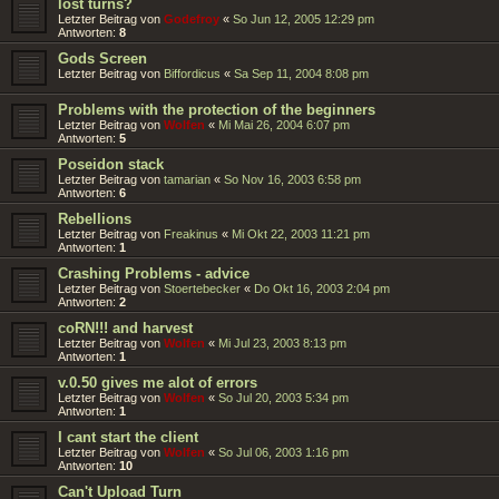
lost turns?
Letzter Beitrag von
Godefroy
«
So Jun 12, 2005 12:29 pm
Antworten:
8
Gods Screen
Letzter Beitrag von
Biffordicus
«
Sa Sep 11, 2004 8:08 pm
Problems with the protection of the beginners
Letzter Beitrag von
Wolfen
«
Mi Mai 26, 2004 6:07 pm
Antworten:
5
Poseidon stack
Letzter Beitrag von
tamarian
«
So Nov 16, 2003 6:58 pm
Antworten:
6
Rebellions
Letzter Beitrag von
Freakinus
«
Mi Okt 22, 2003 11:21 pm
Antworten:
1
Crashing Problems - advice
Letzter Beitrag von
Stoertebecker
«
Do Okt 16, 2003 2:04 pm
Antworten:
2
coRN!!! and harvest
Letzter Beitrag von
Wolfen
«
Mi Jul 23, 2003 8:13 pm
Antworten:
1
v.0.50 gives me alot of errors
Letzter Beitrag von
Wolfen
«
So Jul 20, 2003 5:34 pm
Antworten:
1
I cant start the client
Letzter Beitrag von
Wolfen
«
So Jul 06, 2003 1:16 pm
Antworten:
10
Can't Upload Turn