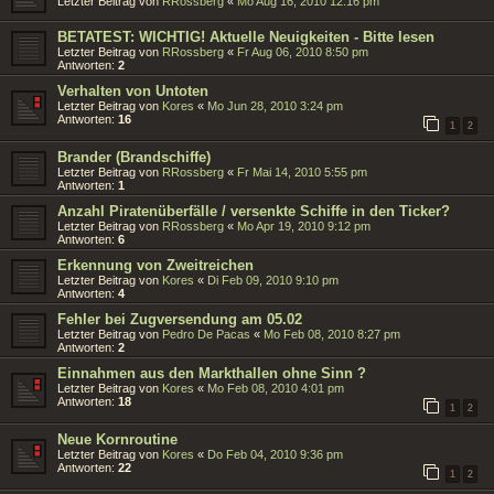
Letzter Beitrag von
RRossberg
«
Mo Aug 16, 2010 12:16 pm
BETATEST: WICHTIG! Aktuelle Neuigkeiten - Bitte lesen
Letzter Beitrag von
RRossberg
«
Fr Aug 06, 2010 8:50 pm
Antworten:
2
Verhalten von Untoten
Letzter Beitrag von
Kores
«
Mo Jun 28, 2010 3:24 pm
Antworten:
16
1
2
Brander (Brandschiffe)
Letzter Beitrag von
RRossberg
«
Fr Mai 14, 2010 5:55 pm
Antworten:
1
Anzahl Piratenüberfälle / versenkte Schiffe in den Ticker?
Letzter Beitrag von
RRossberg
«
Mo Apr 19, 2010 9:12 pm
Antworten:
6
Erkennung von Zweitreichen
Letzter Beitrag von
Kores
«
Di Feb 09, 2010 9:10 pm
Antworten:
4
Fehler bei Zugversendung am 05.02
Letzter Beitrag von
Pedro De Pacas
«
Mo Feb 08, 2010 8:27 pm
Antworten:
2
Einnahmen aus den Markthallen ohne Sinn ?
Letzter Beitrag von
Kores
«
Mo Feb 08, 2010 4:01 pm
Antworten:
18
1
2
Neue Kornroutine
Letzter Beitrag von
Kores
«
Do Feb 04, 2010 9:36 pm
Antworten:
22
1
2