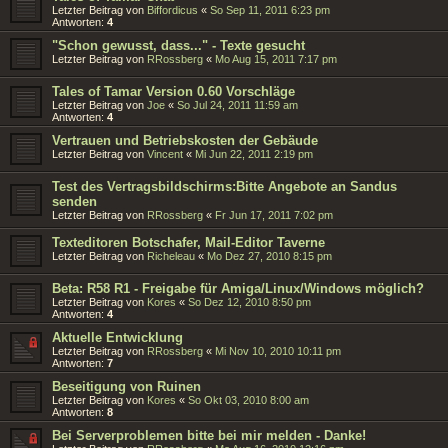
Letzter Beitrag von
Biffordicus
«
So Sep 11, 2011 6:23 pm
Antworten:
4
"Schon gewusst, dass..." - Texte gesucht
Letzter Beitrag von
RRossberg
«
Mo Aug 15, 2011 7:17 pm
Tales of Tamar Version 0.60 Vorschläge
Letzter Beitrag von
Joe
«
So Jul 24, 2011 11:59 am
Antworten:
4
Vertrauen und Betriebskosten der Gebäude
Letzter Beitrag von
Vincent
«
Mi Jun 22, 2011 2:19 pm
Test des Vertragsbildschirms:Bitte Angebote an Sandus
senden
Letzter Beitrag von
RRossberg
«
Fr Jun 17, 2011 7:02 pm
Texteditoren Botschafer, Mail-Editor Taverne
Letzter Beitrag von
Richeleau
«
Mo Dez 27, 2010 8:15 pm
Beta: R58 R1 - Freigabe für Amiga/Linux/Windows möglich?
Letzter Beitrag von
Kores
«
So Dez 12, 2010 8:50 pm
Antworten:
4
Aktuelle Entwicklung
Letzter Beitrag von
RRossberg
«
Mi Nov 10, 2010 10:11 pm
Antworten:
7
Beseitigung von Ruinen
Letzter Beitrag von
Kores
«
So Okt 03, 2010 8:00 am
Antworten:
8
Bei Serverproblemen bitte bei mir melden - Danke!