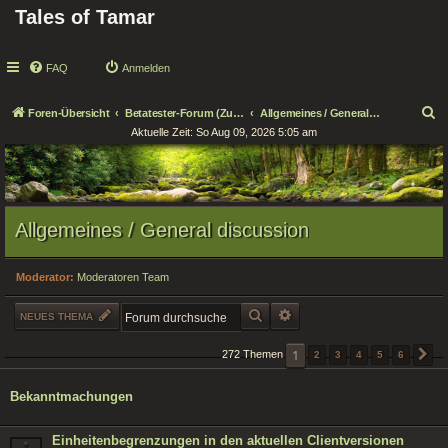
Tales of Tamar
FAQ
Anmelden
S
Foren-Übersicht
Betatester-Forum (Zugang nur für Tester!)
Allgemeines / General discussion
Aktuelle Zeit: So Aug 09, 2026 5:05 am
u
c
h
e
Allgemeines / General discussion
Moderator:
Moderatoren Team
SUCHE
ERWEITERTE SUCHE
NEUES THEMA
1
272 Themen
2
3
4
5
6
N
Bekanntmachungen
Einheitenbegrenzungen in den aktuellen Clientversionen