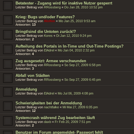
Betatester - Zugang wird für inaktive Nutzer gesperrt
Letzter Beitrag von
RRossberg
«
Do Jan 28, 2010 10:52 pm
Krieg: Bugs und/oder Features?
Letzter Beitrag von
Wolfen
«
Mo Jan 25, 2010 9:53 am
Antworten:
13
Bringt/sind die Untoten zurück!?
Letzter Beitrag von
Kores
«
Di Jan 12, 2010 9:24 pm
Antworten:
2
Aufteilung des Portals in In-Time und Out-Time Postings?
Letzter Beitrag von
ElAdrel
«
Mo Jan 04, 2010 2:32 pm
Antworten:
4
Zug ausgesetzt: Armee verschwunden
Letzter Beitrag von
RRossberg
«
So Sep 27, 2009 6:58 pm
Antworten:
3
Abfall von Städten
Letzter Beitrag von
RRossberg
«
So Sep 27, 2009 6:45 pm
Anmeldung
Letzter Beitrag von
ElAdrel
«
Mo Jul 06, 2009 4:08 pm
Schwierigkeiten bei der Anmeldung
Letzter Beitrag von
nachtfalke
«
Mi Mai 27, 2009 6:05 pm
Antworten:
12
Systemcrash während Zug bearbeiten läuft
Letzter Beitrag von
daxb
«
Fr Feb 20, 2009 7:51 pm
Antworten:
2
Benutzer im Forum angemeldet- Passwort fehlt