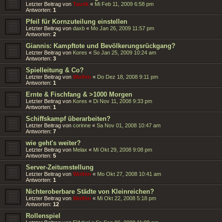
Letzter Beitrag von
Taurik
«
Mi Feb 11, 2009 6:58 pm
Antworten:
1
Pfeil für Kornzuteilung einstellen
Letzter Beitrag von
daxb
«
Mo Jan 26, 2009 11:57 pm
Antworten:
2
Giannis: Kampftote und Bevölkerungsrückgang?
Letzter Beitrag von
Kores
«
So Jan 25, 2009 10:24 am
Antworten:
3
Spielleitung & Co?
Letzter Beitrag von
Wolfen
«
Do Dez 18, 2008 9:11 pm
Antworten:
1
Ernte & Fischfang & >1000 Morgen
Letzter Beitrag von
Kores
«
Di Nov 11, 2008 9:33 pm
Antworten:
1
Schiffskampf überarbeiten?
Letzter Beitrag von
corinne
«
Sa Nov 01, 2008 10:47 am
Antworten:
7
wie geht's weiter?
Letzter Beitrag von
Melax
«
Mi Okt 29, 2008 9:08 pm
Antworten:
5
Server-Zeitumstellung
Letzter Beitrag von
Wolfen
«
Mo Okt 27, 2008 10:41 am
Antworten:
1
Nichteroberbare Städte von Kleinreichen?
Letzter Beitrag von
Wolfen
«
Mi Okt 22, 2008 5:18 pm
Antworten:
12
Rollenspiel