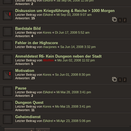
Letzter Beitrag von
ElAdrel
«
Sa Sep 06, 2008 11:08 pm
Antworten:
2
Diskussion um Kriegsführung & Reiche > 1000 Morgen
Letzter Beitrag von
ElAdrel
«
Mi Sep 03, 2008 9:07 am
Antworten:
15
1
2
Bardstale Bild
Letzter Beitrag von
Kores
«
Di Jun 17, 2008 5:52 am
Antworten:
4
Fehler in der Highscore
Letzter Beitrag von
macjones
«
Sa Jun 14, 2008 3:32 pm
Anmeldetest R6- Kein Dungeon neben der Stadt
Letzter Beitrag von
Wolfen
«
Mo Jun 02, 2008 11:02 pm
Antworten:
5
Motivation
Letzter Beitrag von
Kores
«
So Jun 01, 2008 8:30 pm
Antworten:
29
1
2
Pause
Letzter Beitrag von
ElAdrel
«
Mi Mai 28, 2008 3:41 pm
Antworten:
2
Dungeon Quest
Letzter Beitrag von
Kores
«
Mo Mai 19, 2008 3:41 pm
Antworten:
11
Geheimdienst
Letzter Beitrag von
ElAdrel
«
Mi Apr 23, 2008 5:06 pm