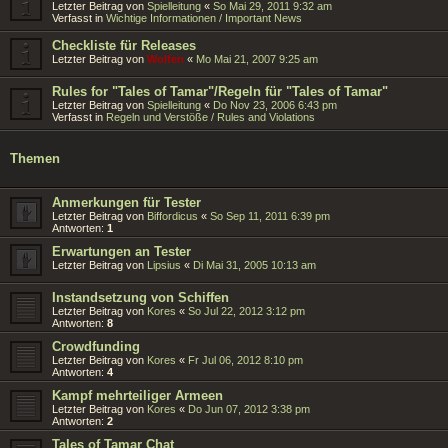
Letzter Beitrag von
Spielleitung
«
So Mai 29, 2011 9:32 am
Verfasst in
Wichtige Informationen / Important News
Checkliste für Releases
Letzter Beitrag von
Wolfen
«
Mo Mai 21, 2007 9:25 am
Rules for "Tales of Tamar"/Regeln für "Tales of Tamar"
Letzter Beitrag von
Spielleitung
«
Do Nov 23, 2006 6:43 pm
Verfasst in
Regeln und Verstöße / Rules and Violations
Themen
Anmerkungen für Tester
Letzter Beitrag von
Biffordicus
«
So Sep 11, 2011 6:39 pm
Antworten:
1
Erwartungen an Tester
Letzter Beitrag von
Lipsius
«
Di Mai 31, 2005 10:13 am
Instandsetzung von Schiffen
Letzter Beitrag von
Kores
«
So Jul 22, 2012 3:12 pm
Antworten:
8
Crowdfunding
Letzter Beitrag von
Kores
«
Fr Jul 06, 2012 8:10 pm
Antworten:
4
Kampf mehrteiliger Armeen
Letzter Beitrag von
Kores
«
Do Jun 07, 2012 3:38 pm
Antworten:
2
Tales of Tamar Chat