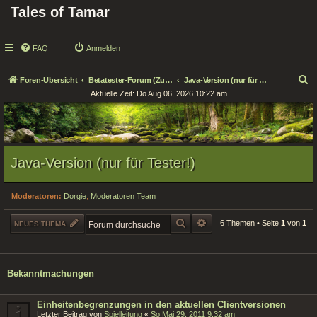
Tales of Tamar
FAQ
Anmelden
S
Foren-Übersicht
Betatester-Forum (Zugang nur für Tester!)
Java-Version (nur für Tester!)
Aktuelle Zeit: Do Aug 06, 2026 10:22 am
u
c
h
e
Java-Version (nur für Tester!)
Moderatoren:
Dorgie
,
Moderatoren Team
SUCHE
ERWEITERTE SUCHE
6 Themen • Seite
1
von
1
NEUES THEMA
Bekanntmachungen
Einheitenbegrenzungen in den aktuellen Clientversionen
Letzter Beitrag von
Spielleitung
«
So Mai 29, 2011 9:32 am