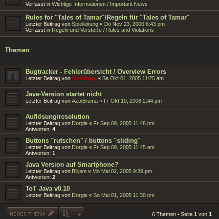
Verfasst in
Wichtige Informationen / Important News
Rules for "Tales of Tamar"/Regeln für "Tales of Tamar"
Letzter Beitrag von
Spielleitung
«
Do Nov 23, 2006 6:43 pm
Verfasst in
Regeln und Verstöße / Rules and Violations
Themen
Bugtracker - Fehlerübersicht / Overview Errors
Letzter Beitrag von
Godefroy
«
Sa Okt 01, 2005 11:25 am
Java-Version startet nicht
Letzter Beitrag von
AzulBruma
«
Fr Okt 10, 2008 2:44 pm
Auflösung/resolution
Letzter Beitrag von
Dorgie
«
Fr Sep 09, 2005 11:48 pm
Antworten:
4
Buttons "rutschen" / buttons "sliding"
Letzter Beitrag von
Dorgie
«
Fr Sep 09, 2005 11:45 am
Antworten:
1
Java Version auf Smartphone?
Letzter Beitrag von
Bilijam
«
Mo Mai 02, 2005 9:39 pm
Antworten:
2
ToT Java v0.10
Letzter Beitrag von
Dorgie
«
So Mai 01, 2005 11:30 pm
NEUES THEMA
6 Themen • Seite
1
von
1