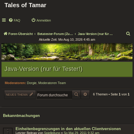
Tales of Tamar
FAQ
Anmelden
S
Foren-Übersicht
Betatester-Forum (Zugang nur für Tester!)
Java-Version (nur für Tester!)
Aktuelle Zeit: Mo Aug 10, 2026 4:45 am
u
c
h
e
Java-Version (nur für Tester!)
Moderatoren:
Dorgie
,
Moderatoren Team
SUCHE
ERWEITERTE SUCHE
6 Themen • Seite
1
von
1
NEUES THEMA
Bekanntmachungen
Einheitenbegrenzungen in den aktuellen Clientversionen
Letzter Beitrag von
Spielleitung
«
So Mai 29, 2011 9:32 am