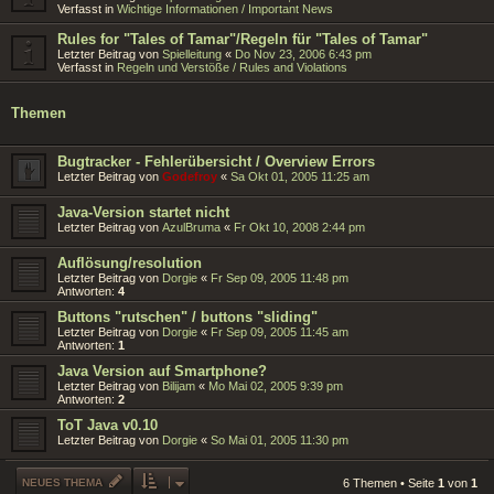
Verfasst in
Wichtige Informationen / Important News
Rules for "Tales of Tamar"/Regeln für "Tales of Tamar"
Letzter Beitrag von
Spielleitung
«
Do Nov 23, 2006 6:43 pm
Verfasst in
Regeln und Verstöße / Rules and Violations
Themen
Bugtracker - Fehlerübersicht / Overview Errors
Letzter Beitrag von
Godefroy
«
Sa Okt 01, 2005 11:25 am
Java-Version startet nicht
Letzter Beitrag von
AzulBruma
«
Fr Okt 10, 2008 2:44 pm
Auflösung/resolution
Letzter Beitrag von
Dorgie
«
Fr Sep 09, 2005 11:48 pm
Antworten:
4
Buttons "rutschen" / buttons "sliding"
Letzter Beitrag von
Dorgie
«
Fr Sep 09, 2005 11:45 am
Antworten:
1
Java Version auf Smartphone?
Letzter Beitrag von
Bilijam
«
Mo Mai 02, 2005 9:39 pm
Antworten:
2
ToT Java v0.10
Letzter Beitrag von
Dorgie
«
So Mai 01, 2005 11:30 pm
NEUES THEMA
6 Themen • Seite
1
von
1