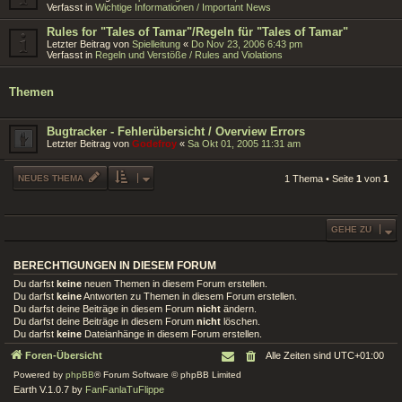
Verfasst in
Wichtige Informationen / Important News
Rules for "Tales of Tamar"/Regeln für "Tales of Tamar"
Letzter Beitrag von
Spielleitung
«
Do Nov 23, 2006 6:43 pm
Verfasst in
Regeln und Verstöße / Rules and Violations
Themen
Bugtracker - Fehlerübersicht / Overview Errors
Letzter Beitrag von
Godefroy
«
Sa Okt 01, 2005 11:31 am
NEUES THEMA
1 Thema • Seite
1
von
1
GEHE ZU
BERECHTIGUNGEN IN DIESEM FORUM
Du darfst
keine
neuen Themen in diesem Forum erstellen.
Du darfst
keine
Antworten zu Themen in diesem Forum erstellen.
Du darfst deine Beiträge in diesem Forum
nicht
ändern.
Du darfst deine Beiträge in diesem Forum
nicht
löschen.
Du darfst
keine
Dateianhänge in diesem Forum erstellen.
Foren-Übersicht
Alle Zeiten sind
UTC+01:00
Powered by
phpBB
® Forum Software © phpBB Limited
Earth V.1.0.7 by
FanFanlaTuFlippe