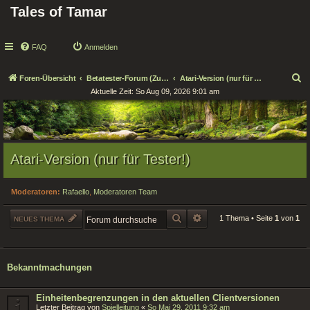
Tales of Tamar
FAQ
Anmelden
S
Foren-Übersicht
Betatester-Forum (Zugang nur für Tester!)
Atari-Version (nur für Tester!)
Aktuelle Zeit: So Aug 09, 2026 9:01 am
u
c
h
e
Atari-Version (nur für Tester!)
Moderatoren:
Rafaello
,
Moderatoren Team
SUCHE
ERWEITERTE SUCHE
1 Thema • Seite
1
von
1
NEUES THEMA
Bekanntmachungen
Einheitenbegrenzungen in den aktuellen Clientversionen
Letzter Beitrag von
Spielleitung
«
So Mai 29, 2011 9:32 am