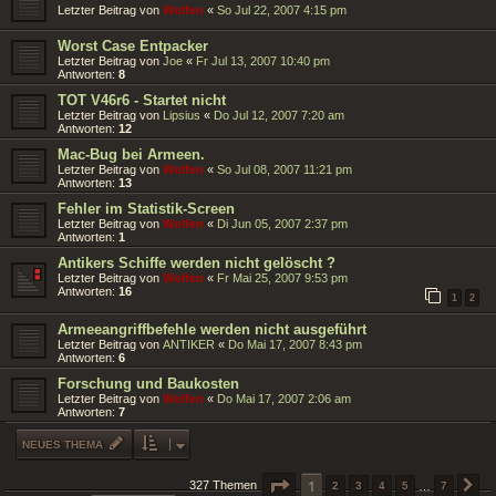
Letzter Beitrag von
Wolfen
«
So Jul 22, 2007 4:15 pm
Worst Case Entpacker
Letzter Beitrag von
Joe
«
Fr Jul 13, 2007 10:40 pm
Antworten:
8
TOT V46r6 - Startet nicht
Letzter Beitrag von
Lipsius
«
Do Jul 12, 2007 7:20 am
Antworten:
12
Mac-Bug bei Armeen.
Letzter Beitrag von
Wolfen
«
So Jul 08, 2007 11:21 pm
Antworten:
13
Fehler im Statistik-Screen
Letzter Beitrag von
Wolfen
«
Di Jun 05, 2007 2:37 pm
Antworten:
1
Antikers Schiffe werden nicht gelöscht ?
Letzter Beitrag von
Wolfen
«
Fr Mai 25, 2007 9:53 pm
Antworten:
16
1
2
Armeeangriffbefehle werden nicht ausgeführt
Letzter Beitrag von
ANTIKER
«
Do Mai 17, 2007 8:43 pm
Antworten:
6
Forschung und Baukosten
Letzter Beitrag von
Wolfen
«
Do Mai 17, 2007 2:06 am
Antworten:
7
NEUES THEMA
SEITE
1
1
VON
7
327 Themen
2
3
4
5
…
7
N