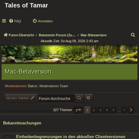
Tales of Tamar
FAQ
Anmelden
S
Foren-Übersicht
Betatester-Forum (Zugang nur für Tester!)
Mac-Betaversion
Aktuelle Zeit: So Aug 09, 2026 2:43 am
u
c
h
e
Mac-Betaversion
Moderatoren:
Balcer
,
Moderatoren Team
SUCHE
ERWEITERTE SUCHE
NEUES THEMA
SEITE
1
1
VON
7
327 Themen
2
3
4
5
…
7
N
Bekanntmachungen
Einheitenbegrenzungen in den aktuellen Clientversionen