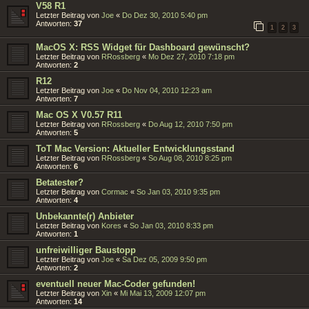
V58 R1
Letzter Beitrag von
Joe
«
Do Dez 30, 2010 5:40 pm
Antworten:
37
1
2
3
MacOS X: RSS Widget für Dashboard gewünscht?
Letzter Beitrag von
RRossberg
«
Mo Dez 27, 2010 7:18 pm
Antworten:
2
R12
Letzter Beitrag von
Joe
«
Do Nov 04, 2010 12:23 am
Antworten:
7
Mac OS X V0.57 R11
Letzter Beitrag von
RRossberg
«
Do Aug 12, 2010 7:50 pm
Antworten:
5
ToT Mac Version: Aktueller Entwicklungsstand
Letzter Beitrag von
RRossberg
«
So Aug 08, 2010 8:25 pm
Antworten:
6
Betatester?
Letzter Beitrag von
Cormac
«
So Jan 03, 2010 9:35 pm
Antworten:
4
Unbekannte(r) Anbieter
Letzter Beitrag von
Kores
«
So Jan 03, 2010 8:33 pm
Antworten:
1
unfreiwilliger Baustopp
Letzter Beitrag von
Joe
«
Sa Dez 05, 2009 9:50 pm
Antworten:
2
eventuell neuer Mac-Coder gefunden!
Letzter Beitrag von
Xin
«
Mi Mai 13, 2009 12:07 pm
Antworten:
14