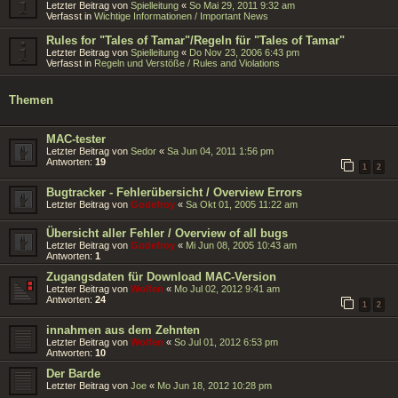
Letzter Beitrag von
Spielleitung
«
So Mai 29, 2011 9:32 am
Verfasst in
Wichtige Informationen / Important News
Rules for "Tales of Tamar"/Regeln für "Tales of Tamar"
Letzter Beitrag von
Spielleitung
«
Do Nov 23, 2006 6:43 pm
Verfasst in
Regeln und Verstöße / Rules and Violations
Themen
MAC-tester
Letzter Beitrag von
Sedor
«
Sa Jun 04, 2011 1:56 pm
Antworten:
19
1
2
Bugtracker - Fehlerübersicht / Overview Errors
Letzter Beitrag von
Godefroy
«
Sa Okt 01, 2005 11:22 am
Übersicht aller Fehler / Overview of all bugs
Letzter Beitrag von
Godefroy
«
Mi Jun 08, 2005 10:43 am
Antworten:
1
Zugangsdaten für Download MAC-Version
Letzter Beitrag von
Wolfen
«
Mo Jul 02, 2012 9:41 am
Antworten:
24
1
2
innahmen aus dem Zehnten
Letzter Beitrag von
Wolfen
«
So Jul 01, 2012 6:53 pm
Antworten:
10
Der Barde
Letzter Beitrag von
Joe
«
Mo Jun 18, 2012 10:28 pm