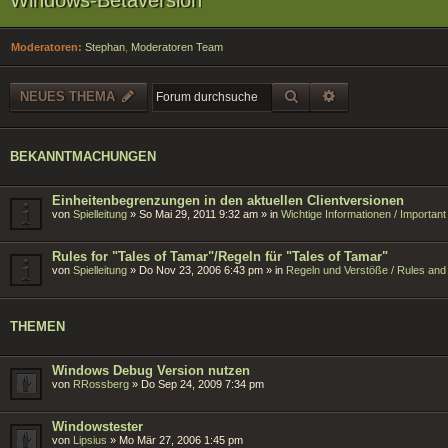
Moderatoren:
Stephan
,
Moderatoren Team
SUCHE
ERWEITERTE SU
NEUES THEMA
BEKANNTMACHUNGEN
Einheitenbegrenzungen in den aktuellen Clientversionen
von
Spielleitung
»
So Mai 29, 2011 9:32 am
» in
Wichtige Informationen / Importan
Rules for "Tales of Tamar"/Regeln für "Tales of Tamar"
von
Spielleitung
»
Do Nov 23, 2006 6:43 pm
» in
Regeln und Verstöße / Rules and 
THEMEN
Windows Debug Version nutzen
von
RRossberg
»
Do Sep 24, 2009 7:34 pm
Windowstester
von
Lipsius
»
Mo Mär 27, 2006 1:45 pm