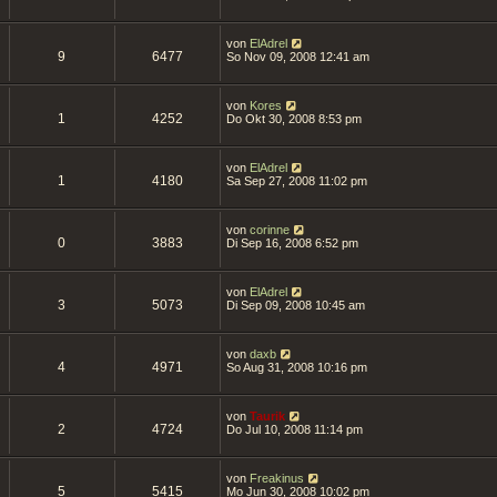
von
ElAdrel
9
6477
So Nov 09, 2008 12:41 am
von
Kores
1
4252
Do Okt 30, 2008 8:53 pm
von
ElAdrel
1
4180
Sa Sep 27, 2008 11:02 pm
von
corinne
0
3883
Di Sep 16, 2008 6:52 pm
von
ElAdrel
3
5073
Di Sep 09, 2008 10:45 am
von
daxb
4
4971
So Aug 31, 2008 10:16 pm
von
Taurik
2
4724
Do Jul 10, 2008 11:14 pm
von
Freakinus
5
5415
Mo Jun 30, 2008 10:02 pm