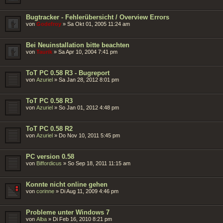
Bugtracker - Fehlerübersicht / Overview Errors
von
Godefroy
»
Sa Okt 01, 2005 11:24 am
Bei Neuinstallation bitte beachten
von
Taurik
»
Sa Apr 10, 2004 7:41 pm
ToT PC 0.58 R3 - Bugreport
von
Azuriel
»
Sa Jan 28, 2012 8:01 pm
ToT PC 0.58 R3
von
Azuriel
»
So Jan 01, 2012 4:48 pm
ToT PC 0.58 R2
von
Azuriel
»
Do Nov 10, 2011 5:45 pm
PC version 0.58
von
Biffordicus
»
So Sep 18, 2011 11:15 am
Konnte nicht online gehen
von
corinne
»
Di Aug 11, 2009 4:46 pm
Probleme unter Windows 7
von
Alba
»
Di Feb 16, 2010 8:21 pm