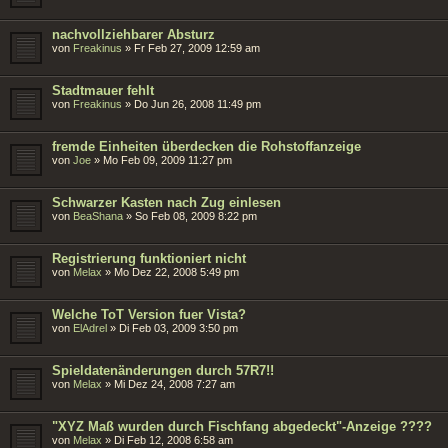
nachvollziehbarer Absturz
von
Freakinus
»
Fr Feb 27, 2009 12:59 am
Stadtmauer fehlt
von
Freakinus
»
Do Jun 26, 2008 11:49 pm
fremde Einheiten überdecken die Rohstoffanzeige
von
Joe
»
Mo Feb 09, 2009 11:27 pm
Schwarzer Kasten nach Zug einlesen
von
BeaShana
»
So Feb 08, 2009 8:22 pm
Registrierung funktioniert nicht
von
Melax
»
Mo Dez 22, 2008 5:49 pm
Welche ToT Version fuer Vista?
von
ElAdrel
»
Di Feb 03, 2009 3:50 pm
Spieldatenänderungen durch 57R7!!
von
Melax
»
Mi Dez 24, 2008 7:27 am
"XYZ Maß wurden durch Fischfang abgedeckt"-Anzeige ????
von
Melax
»
Di Feb 12, 2008 6:58 am