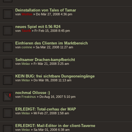
Deinstallation von Tales of Tamar
von
Wolfen
»
Do Mär 27, 2008 4:36 pm
neues Spiel mit 0.56 R24
von
Taurik
»
Fr Feb 15, 2008 8:45 pm
Einfrieren des Clienten im Marktbereich
von
corinne
»
Sa Mär 22, 2008 11:27 am
Seltsamer Drachen-kampfbericht
von
Melax
»
Fr Mär 21, 2008 3:25 am
KEIN BUG: frei sichtbare Dungeoneingänge
von
Melax
»
Do Mär 06, 2008 11:13 am
nochmal Oilosse :)
von
Freakinus
»
Do Aug 16, 2007 5:10 pm
ERLEDIGT: Total-zerhau der MAP
von
Melax
»
Mi Feb 27, 2008 1:58 am
ERLEDIGT: Mail-Editor in der client-Taverne
von
Melax
»
Sa Mär 01, 2008 6:38 am