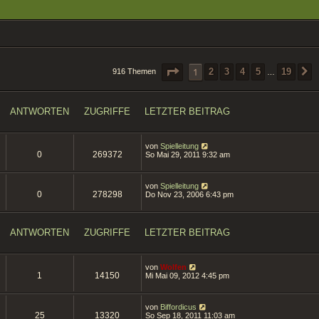
SEITE
1
VON
19
1
2
3
4
5
19
916 Themen
…
ANTWORTEN
ZUGRIFFE
LETZTER BEITRAG
von
Spielleitung
0
269372
So Mai 29, 2011 9:32 am
von
Spielleitung
0
278298
Do Nov 23, 2006 6:43 pm
ANTWORTEN
ZUGRIFFE
LETZTER BEITRAG
von
Wolfen
1
14150
Mi Mai 09, 2012 4:45 pm
von
Biffordicus
25
13320
So Sep 18, 2011 11:03 am