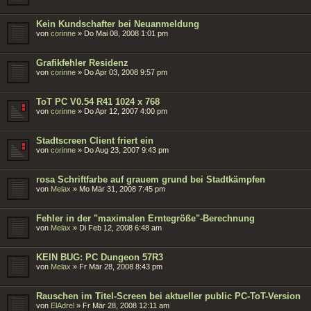
Kein Kundschafter bei Neuanmeldung
von
corinne
»
Do Mai 08, 2008 1:01 pm
Grafikfehler Residenz
von
corinne
»
Do Apr 03, 2008 9:57 pm
ToT PC V0.54 R41 1024 x 768
von
corinne
»
Do Apr 12, 2007 4:00 pm
Stadtscreen Client friert ein
von
corinne
»
Do Aug 23, 2007 9:43 pm
rosa Schriftfarbe auf grauem grund bei Stadtkämpfen
von
Melax
»
Mo Mär 31, 2008 7:45 pm
Fehler in der "maximalen Erntegröße"-Berechnung
von
Melax
»
Di Feb 12, 2008 6:48 am
KEIN BUG: PC Dungeon 57R3
von
Melax
»
Fr Mär 28, 2008 8:43 pm
Rauschen im Titel-Screen bei aktueller public PC-ToT-Version
von
ElAdrel
»
Fr Mär 28, 2008 12:11 am