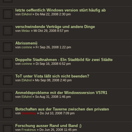
letzte oeffentlich Windows version stürt häufig ab
von
ElAdrel
»
Do Mai 22, 2008 2:30 pm
verschwindende Verträge und andere Dinge
von
Melax
»
Mi Okt 29, 2008 8:57 pm
Abrissmenü
von
corinne
»
Fr Sep 26, 2008 1:22 pm
Doppelte Stadtnahmen - EIn Stadtbild für zwei Städte
von
corinne
»
Di Sep 16, 2008 6:52 pm
ToT unter Vista läßt sich nicht beenden?
von
ElAdrel
»
Mo Sep 08, 2008 2:40 pm
Anmeldeprobleme mit der Windowsversion V57R1
von
ElAdrel
»
So Aug 31, 2008 1:46 pm
Botschaften aus der Taverne zwischen den privaten
von
Godefroy
»
Do Jul 10, 2008 7:09 pm
Forschung ausser Rand und Band ;)
von
Freakinus
»
Do Jun 26, 2008 11:45 pm