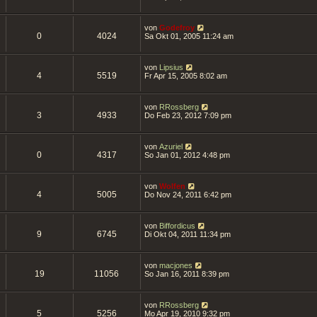
von
Godefroy
0
4024
Sa Okt 01, 2005 11:24 am
von
Lipsius
4
5519
Fr Apr 15, 2005 8:02 am
von
RRossberg
3
4933
Do Feb 23, 2012 7:09 pm
von
Azuriel
0
4317
So Jan 01, 2012 4:48 pm
von
Wolfen
4
5005
Do Nov 24, 2011 6:42 pm
von
Biffordicus
9
6745
Di Okt 04, 2011 11:34 pm
von
macjones
19
11056
So Jan 16, 2011 8:39 pm
von
RRossberg
5
5256
Mo Apr 19, 2010 9:32 pm