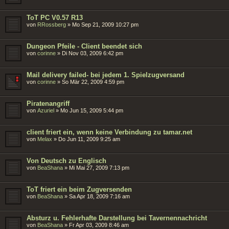
ToT PC V0.57 R13
von
RRossberg
»
Mo Sep 21, 2009 10:27 pm
Dungeon Pfeile - Client beendet sich
von
corinne
»
Di Nov 03, 2009 6:42 pm
Mail delivery failed- bei jedem 1. Spielzugversand
von
corinne
»
So Mär 22, 2009 4:59 pm
Piratenangriff
von
Azuriel
»
Mo Jun 15, 2009 5:44 pm
client friert ein, wenn keine Verbindung zu tamar.net
von
Melax
»
Do Jun 11, 2009 9:25 am
Von Deutsch zu Englisch
von
BeaShana
»
Mi Mai 27, 2009 7:13 pm
ToT friert ein beim Zugversenden
von
BeaShana
»
Sa Apr 18, 2009 7:16 am
Absturz u. Fehlerhafte Darstellung bei Tavernennachricht
von
BeaShana
»
Fr Apr 03, 2009 8:46 am