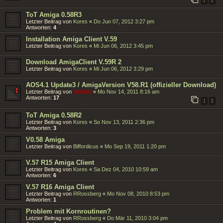
1
2
ToT Amiga 0.58R3
Letzter Beitrag von
Kores
«
Do Jun 07, 2012 3:27 pm
Antworten:
4
Installation Amiga Client V.59
Letzter Beitrag von
Kores
«
Mi Jun 06, 2012 3:45 pm
Download AmigaClient V.59R 2
Letzter Beitrag von
Kores
«
Mi Jun 06, 2012 3:29 pm
AOS4.1 Update3 / AmigaVersion V58.R1 (offizieller Download)
Letzter Beitrag von
Wolfen
«
Mo Nov 14, 2011 8:16 am
Antworten:
17
1
2
ToT Amiga 0.58R2
Letzter Beitrag von
Kores
«
So Nov 13, 2011 2:36 pm
Antworten:
3
V0.58 Amiga
Letzter Beitrag von
Biffordicus
«
Mo Sep 19, 2011 1:20 pm
V.57 R15 Amiga Client
Letzter Beitrag von
Kores
«
Sa Dez 04, 2010 10:59 am
Antworten:
6
V.57 R16 Amiga Client
Letzter Beitrag von
RRossberg
«
Mo Nov 08, 2010 8:53 pm
Antworten:
1
Problem mit Kornroutinen?
Letzter Beitrag von
RRossberg
«
Do Mär 11, 2010 3:04 pm