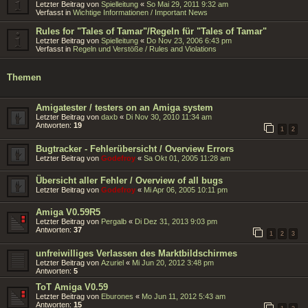
Letzter Beitrag von
Spielleitung
«
So Mai 29, 2011 9:32 am
Verfasst in
Wichtige Informationen / Important News
Rules for "Tales of Tamar"/Regeln für "Tales of Tamar"
Letzter Beitrag von
Spielleitung
«
Do Nov 23, 2006 6:43 pm
Verfasst in
Regeln und Verstöße / Rules and Violations
Themen
Amigatester / testers on an Amiga system
Letzter Beitrag von
daxb
«
Di Nov 30, 2010 11:34 am
Antworten:
19
1
2
Bugtracker - Fehlerübersicht / Overview Errors
Letzter Beitrag von
Godefroy
«
Sa Okt 01, 2005 11:28 am
Übersicht aller Fehler / Overview of all bugs
Letzter Beitrag von
Godefroy
«
Mi Apr 06, 2005 10:11 pm
Amiga V0.59R5
Letzter Beitrag von
Pergalb
«
Di Dez 31, 2013 9:03 pm
Antworten:
37
1
2
3
unfreiwilliges Verlassen des Marktbildschirmes
Letzter Beitrag von
Azuriel
«
Mi Jun 20, 2012 3:48 pm
Antworten:
5
ToT Amiga V0.59
Letzter Beitrag von
Eburones
«
Mo Jun 11, 2012 5:43 am
Antworten:
15