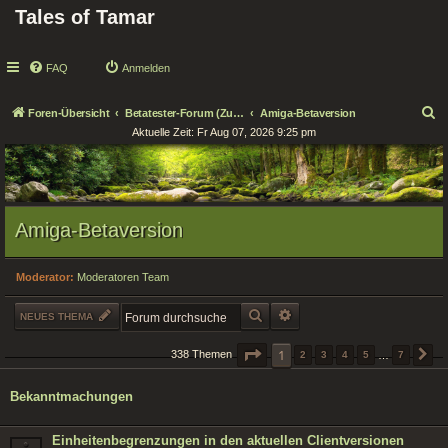
Tales of Tamar
FAQ
Anmelden
S
Foren-Übersicht
Betatester-Forum (Zugang nur für Tester!)
Amiga-Betaversion
Aktuelle Zeit: Fr Aug 07, 2026 9:25 pm
u
c
h
e
Amiga-Betaversion
Moderator:
Moderatoren Team
SUCHE
ERWEITERTE SUCHE
NEUES THEMA
SEITE
1
1
VON
7
338 Themen
2
3
4
5
…
7
N
Bekanntmachungen
Einheitenbegrenzungen in den aktuellen Clientversionen