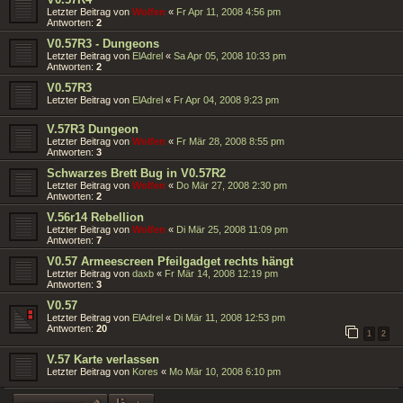
Letzter Beitrag von
Wolfen
«
Fr Apr 11, 2008 4:56 pm
Antworten:
2
V0.57R3 - Dungeons
Letzter Beitrag von
ElAdrel
«
Sa Apr 05, 2008 10:33 pm
Antworten:
2
V0.57R3
Letzter Beitrag von
ElAdrel
«
Fr Apr 04, 2008 9:23 pm
V.57R3 Dungeon
Letzter Beitrag von
Wolfen
«
Fr Mär 28, 2008 8:55 pm
Antworten:
3
Schwarzes Brett Bug in V0.57R2
Letzter Beitrag von
Wolfen
«
Do Mär 27, 2008 2:30 pm
Antworten:
2
V.56r14 Rebellion
Letzter Beitrag von
Wolfen
«
Di Mär 25, 2008 11:09 pm
Antworten:
7
V0.57 Armeescreen Pfeilgadget rechts hängt
Letzter Beitrag von
daxb
«
Fr Mär 14, 2008 12:19 pm
Antworten:
3
V0.57
Letzter Beitrag von
ElAdrel
«
Di Mär 11, 2008 12:53 pm
Antworten:
20
1
2
V.57 Karte verlassen
Letzter Beitrag von
Kores
«
Mo Mär 10, 2008 6:10 pm