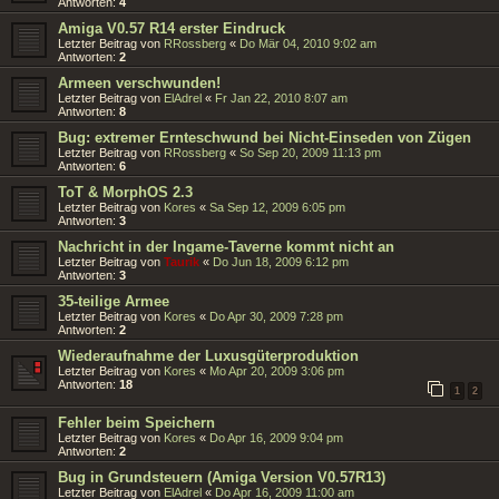
Antworten:
4
Amiga V0.57 R14 erster Eindruck
Letzter Beitrag von
RRossberg
«
Do Mär 04, 2010 9:02 am
Antworten:
2
Armeen verschwunden!
Letzter Beitrag von
ElAdrel
«
Fr Jan 22, 2010 8:07 am
Antworten:
8
Bug: extremer Ernteschwund bei Nicht-Einseden von Zügen
Letzter Beitrag von
RRossberg
«
So Sep 20, 2009 11:13 pm
Antworten:
6
ToT & MorphOS 2.3
Letzter Beitrag von
Kores
«
Sa Sep 12, 2009 6:05 pm
Antworten:
3
Nachricht in der Ingame-Taverne kommt nicht an
Letzter Beitrag von
Taurik
«
Do Jun 18, 2009 6:12 pm
Antworten:
3
35-teilige Armee
Letzter Beitrag von
Kores
«
Do Apr 30, 2009 7:28 pm
Antworten:
2
Wiederaufnahme der Luxusgüterproduktion
Letzter Beitrag von
Kores
«
Mo Apr 20, 2009 3:06 pm
Antworten:
18
1
2
Fehler beim Speichern
Letzter Beitrag von
Kores
«
Do Apr 16, 2009 9:04 pm
Antworten:
2
Bug in Grundsteuern (Amiga Version V0.57R13)
Letzter Beitrag von
ElAdrel
«
Do Apr 16, 2009 11:00 am