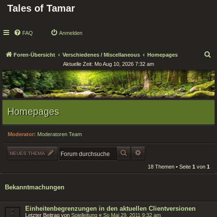
Tales of Tamar
FAQ
Anmelden
S
Foren-Übersicht
Verschiedenes / Miscellaneous
Homepages
Aktuelle Zeit: Mo Aug 10, 2026 7:32 am
u
c
h
e
Homepages
Moderator:
Moderatoren Team
SUCHE
ERWEITERTE SUCHE
NEUES THEMA
18 Themen • Seite
1
von
1
Bekanntmachungen
Einheitenbegrenzungen in den aktuellen Clientversionen
Letzter Beitrag von
Spielleitung
«
So Mai 29, 2011 9:32 am