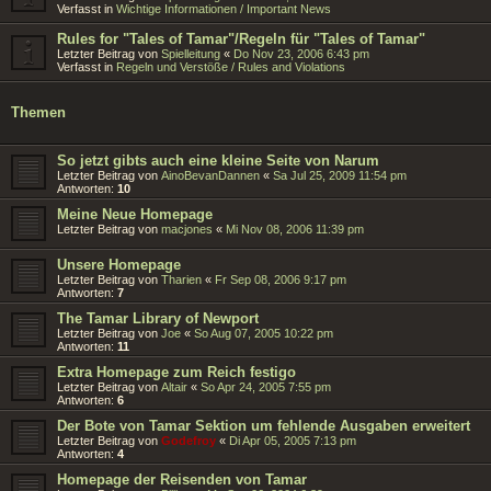
Verfasst in
Wichtige Informationen / Important News
Rules for "Tales of Tamar"/Regeln für "Tales of Tamar"
Letzter Beitrag von
Spielleitung
«
Do Nov 23, 2006 6:43 pm
Verfasst in
Regeln und Verstöße / Rules and Violations
Themen
So jetzt gibts auch eine kleine Seite von Narum
Letzter Beitrag von
AinoBevanDannen
«
Sa Jul 25, 2009 11:54 pm
Antworten:
10
Meine Neue Homepage
Letzter Beitrag von
macjones
«
Mi Nov 08, 2006 11:39 pm
Unsere Homepage
Letzter Beitrag von
Tharien
«
Fr Sep 08, 2006 9:17 pm
Antworten:
7
The Tamar Library of Newport
Letzter Beitrag von
Joe
«
So Aug 07, 2005 10:22 pm
Antworten:
11
Extra Homepage zum Reich festigo
Letzter Beitrag von
Altair
«
So Apr 24, 2005 7:55 pm
Antworten:
6
Der Bote von Tamar Sektion um fehlende Ausgaben erweitert
Letzter Beitrag von
Godefroy
«
Di Apr 05, 2005 7:13 pm
Antworten:
4
Homepage der Reisenden von Tamar