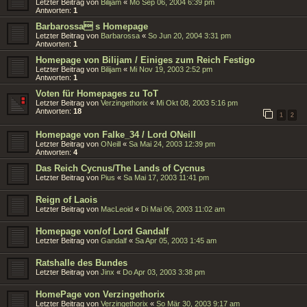
Letzter Beitrag von
Bilijam
«
Mo Sep 06, 2004 6:39 pm
Antworten:
1
Barbarossa s Homepage
Letzter Beitrag von
Barbarossa
«
So Jun 20, 2004 3:31 pm
Antworten:
1
Homepage von Bilijam / Einiges zum Reich Festigo
Letzter Beitrag von
Bilijam
«
Mi Nov 19, 2003 2:52 pm
Antworten:
1
Voten für Homepages zu ToT
Letzter Beitrag von
Verzingethorix
«
Mi Okt 08, 2003 5:16 pm
Antworten:
18
1
2
Homepage von Falke_34 / Lord ONeill
Letzter Beitrag von
ONeill
«
Sa Mai 24, 2003 12:39 pm
Antworten:
4
Das Reich Cycnus/The Lands of Cycnus
Letzter Beitrag von
Pius
«
Sa Mai 17, 2003 11:41 pm
Reign of Laois
Letzter Beitrag von
MacLeoid
«
Di Mai 06, 2003 11:02 am
Homepage von/of Lord Gandalf
Letzter Beitrag von
Gandalf
«
Sa Apr 05, 2003 1:45 am
Ratshalle des Bundes
Letzter Beitrag von
Jinx
«
Do Apr 03, 2003 3:38 pm
HomePage von Verzingethorix
Letzter Beitrag von
Verzingethorix
«
So Mär 30, 2003 9:17 am