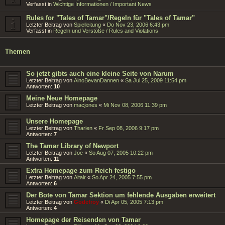
Verfasst in
Wichtige Informationen / Important News
Rules for "Tales of Tamar"/Regeln für "Tales of Tamar"
Letzter Beitrag von
Spielleitung
«
Do Nov 23, 2006 6:43 pm
Verfasst in
Regeln und Verstöße / Rules and Violations
Themen
So jetzt gibts auch eine kleine Seite von Narum
Letzter Beitrag von
AinoBevanDannen
«
Sa Jul 25, 2009 11:54 pm
Antworten:
10
Meine Neue Homepage
Letzter Beitrag von
macjones
«
Mi Nov 08, 2006 11:39 pm
Unsere Homepage
Letzter Beitrag von
Tharien
«
Fr Sep 08, 2006 9:17 pm
Antworten:
7
The Tamar Library of Newport
Letzter Beitrag von
Joe
«
So Aug 07, 2005 10:22 pm
Antworten:
11
Extra Homepage zum Reich festigo
Letzter Beitrag von
Altair
«
So Apr 24, 2005 7:55 pm
Antworten:
6
Der Bote von Tamar Sektion um fehlende Ausgaben erweitert
Letzter Beitrag von
Godefroy
«
Di Apr 05, 2005 7:13 pm
Antworten:
4
Homepage der Reisenden von Tamar