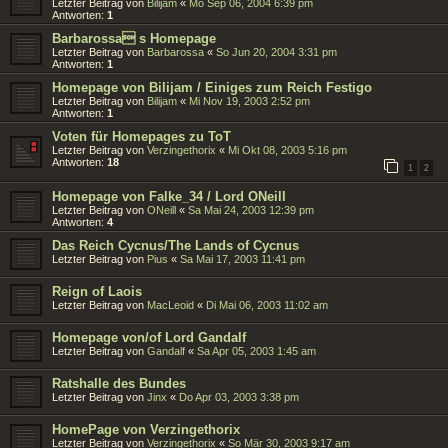
Letzter Beitrag von
Bilijam
«
Mo Sep 06, 2004 6:39 pm
Antworten:
1
Barbarossa s Homepage
Letzter Beitrag von
Barbarossa
«
So Jun 20, 2004 3:31 pm
Antworten:
1
Homepage von Bilijam / Einiges zum Reich Festigo
Letzter Beitrag von
Bilijam
«
Mi Nov 19, 2003 2:52 pm
Antworten:
1
Voten für Homepages zu ToT
Letzter Beitrag von
Verzingethorix
«
Mi Okt 08, 2003 5:16 pm
Antworten:
18
1
2
Homepage von Falke_34 / Lord ONeill
Letzter Beitrag von
ONeill
«
Sa Mai 24, 2003 12:39 pm
Antworten:
4
Das Reich Cycnus/The Lands of Cycnus
Letzter Beitrag von
Pius
«
Sa Mai 17, 2003 11:41 pm
Reign of Laois
Letzter Beitrag von
MacLeoid
«
Di Mai 06, 2003 11:02 am
Homepage von/of Lord Gandalf
Letzter Beitrag von
Gandalf
«
Sa Apr 05, 2003 1:45 am
Ratshalle des Bundes
Letzter Beitrag von
Jinx
«
Do Apr 03, 2003 3:38 pm
HomePage von Verzingethorix
Letzter Beitrag von
Verzingethorix
«
So Mär 30, 2003 9:17 am