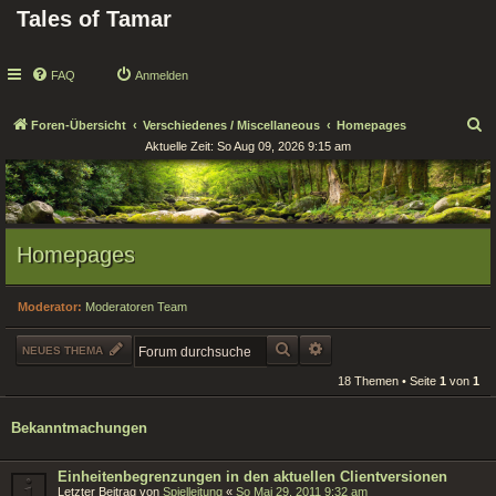
Tales of Tamar
FAQ
Anmelden
S
Foren-Übersicht
Verschiedenes / Miscellaneous
Homepages
Aktuelle Zeit: So Aug 09, 2026 9:15 am
u
c
h
e
Homepages
Moderator:
Moderatoren Team
SUCHE
ERWEITERTE SUCHE
NEUES THEMA
18 Themen • Seite
1
von
1
Bekanntmachungen
Einheitenbegrenzungen in den aktuellen Clientversionen
Letzter Beitrag von
Spielleitung
«
So Mai 29, 2011 9:32 am