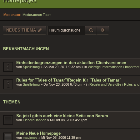
Moderator:
Moderatoren Team
SUCHE
ERWEITERTE SU
NEUES THEMA
BEKANNTMACHUNGEN
Einheitenbegrenzungen in den aktuellen Clientversionen
von
Spielleitung
»
So Mai 29, 2011 9:32 am
» in
Wichtige Informationen / Importan
Rules for "Tales of Tamar"/Regeln für "Tales of Tamar"
von
Spielleitung
»
Do Nov 23, 2006 6:43 pm
» in
Regeln und Verstöße / Rules and 
THEMEN
So jetzt gibts auch eine kleine Seite von Narum
von
ElenoraDannen
»
Mi Okt 08, 2003 4:20 pm
Meine Neue Homepage
von
macjones
»
Mi Nov 08, 2006 11:39 pm