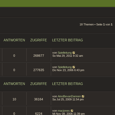
18 Themen • Seite
1
von
1
ANTWORTEN
ZUGRIFFE
LETZTER BEITRAG
von
Spielleitung
0
268677
So Mai 29, 2011 9:32 am
von
Spielleitung
0
277635
Do Nov 23, 2006 6:43 pm
ANTWORTEN
ZUGRIFFE
LETZTER BEITRAG
von
AinoBevanDannen
10
36164
Sa Jul 25, 2009 11:54 pm
von
macjones
0
6224
Mi Nov 08, 2006 11:39 pm