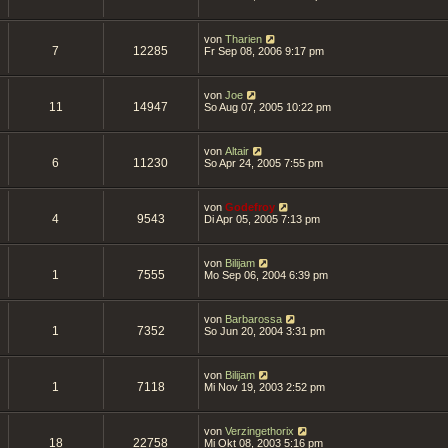
von
Tharien
7
12285
Fr Sep 08, 2006 9:17 pm
von
Joe
11
14947
So Aug 07, 2005 10:22 pm
von
Altair
6
11230
So Apr 24, 2005 7:55 pm
von
Godefroy
4
9543
Di Apr 05, 2005 7:13 pm
von
Bilijam
1
7555
Mo Sep 06, 2004 6:39 pm
von
Barbarossa
1
7352
So Jun 20, 2004 3:31 pm
von
Bilijam
1
7118
Mi Nov 19, 2003 2:52 pm
von
Verzingethorix
18
22758
Mi Okt 08, 2003 5:16 pm