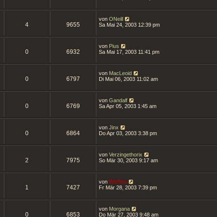
von
ONeill
4
9655
Sa Mai 24, 2003 12:39 pm
von
Pius
0
6932
Sa Mai 17, 2003 11:41 pm
von
MacLeoid
0
6797
Di Mai 06, 2003 11:02 am
von
Gandalf
0
6769
Sa Apr 05, 2003 1:45 am
von
Jinx
0
6864
Do Apr 03, 2003 3:38 pm
von
Verzingethorix
2
7975
So Mär 30, 2003 9:17 am
von
Wolfen
1
7427
Fr Mär 28, 2003 7:39 pm
von
Morgana
0
6853
Do Mär 27, 2003 9:48 am