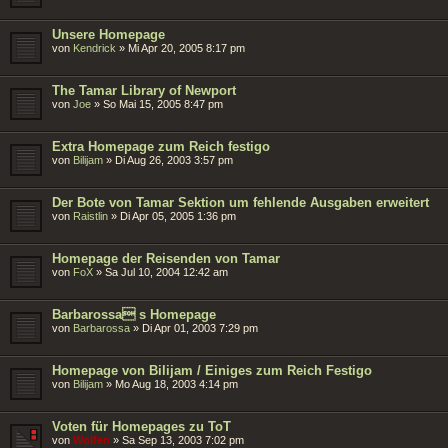
Unsere Homepage
von
Kendrick
»
Mi Apr 20, 2005 8:17 pm
The Tamar Library of Newport
von
Joe
»
So Mai 15, 2005 8:47 pm
Extra Homepage zum Reich festigo
von
Bilijam
»
Di Aug 26, 2003 3:57 pm
Der Bote von Tamar Sektion um fehlende Ausgaben erweitert
von
Raistlin
»
Di Apr 05, 2005 1:36 pm
Homepage der Reisenden von Tamar
von
FoX
»
Sa Jul 10, 2004 12:42 am
Barbarossa s Homepage
von
Barbarossa
»
Di Apr 01, 2003 7:29 pm
Homepage von Bilijam / Einiges zum Reich Festigo
von
Bilijam
»
Mo Aug 18, 2003 4:14 pm
Voten für Homepages zu ToT
von
Wolfen
»
Sa Sep 13, 2003 7:02 pm