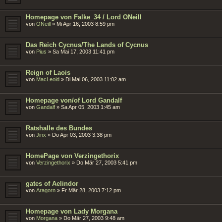
Homepage von Falke_34 / Lord ONeill
von
ONeill
»
Mi Apr 16, 2003 8:59 pm
Das Reich Cycnus/The Lands of Cycnus
von
Pius
»
Sa Mai 17, 2003 11:41 pm
Reign of Laois
von
MacLeoid
»
Di Mai 06, 2003 11:02 am
Homepage von/of Lord Gandalf
von
Gandalf
»
Sa Apr 05, 2003 1:45 am
Ratshalle des Bundes
von
Jinx
»
Do Apr 03, 2003 3:38 pm
HomePage von Verzingethorix
von
Verzingethorix
»
Do Mär 27, 2003 5:41 pm
gates of Aelindor
von
Aragorn
»
Fr Mär 28, 2003 7:12 pm
Homepage von Lady Morgana
von
Morgana
»
Do Mär 27, 2003 9:48 am