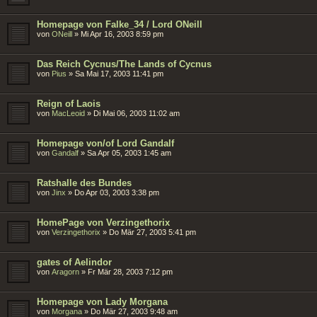
Homepage von Falke_34 / Lord ONeill
von
ONeill
»
Mi Apr 16, 2003 8:59 pm
Das Reich Cycnus/The Lands of Cycnus
von
Pius
»
Sa Mai 17, 2003 11:41 pm
Reign of Laois
von
MacLeoid
»
Di Mai 06, 2003 11:02 am
Homepage von/of Lord Gandalf
von
Gandalf
»
Sa Apr 05, 2003 1:45 am
Ratshalle des Bundes
von
Jinx
»
Do Apr 03, 2003 3:38 pm
HomePage von Verzingethorix
von
Verzingethorix
»
Do Mär 27, 2003 5:41 pm
gates of Aelindor
von
Aragorn
»
Fr Mär 28, 2003 7:12 pm
Homepage von Lady Morgana
von
Morgana
»
Do Mär 27, 2003 9:48 am