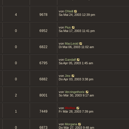
von
ONeill
4
9678
Sa Mai 24, 2003 12:39 pm
von
Pius
0
6952
Sa Mai 17, 2003 11:41 pm
von
MacLeoid
0
6822
Di Mai 06, 2003 11:02 am
von
Gandalf
0
6795
Sa Apr 05, 2003 1:45 am
von
Jinx
0
6882
Do Apr 03, 2003 3:38 pm
von
Verzingethorix
2
8001
So Mär 30, 2003 9:17 am
von
Wolfen
1
7449
Fr Mär 28, 2003 7:39 pm
von
Morgana
0
6873
Do Mär 27, 2003 9:48 am