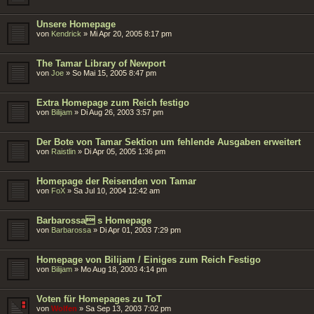
Unsere Homepage
von
Kendrick
»
Mi Apr 20, 2005 8:17 pm
The Tamar Library of Newport
von
Joe
»
So Mai 15, 2005 8:47 pm
Extra Homepage zum Reich festigo
von
Bilijam
»
Di Aug 26, 2003 3:57 pm
Der Bote von Tamar Sektion um fehlende Ausgaben erweitert
von
Raistlin
»
Di Apr 05, 2005 1:36 pm
Homepage der Reisenden von Tamar
von
FoX
»
Sa Jul 10, 2004 12:42 am
Barbarossa s Homepage
von
Barbarossa
»
Di Apr 01, 2003 7:29 pm
Homepage von Bilijam / Einiges zum Reich Festigo
von
Bilijam
»
Mo Aug 18, 2003 4:14 pm
Voten für Homepages zu ToT
von
Wolfen
»
Sa Sep 13, 2003 7:02 pm