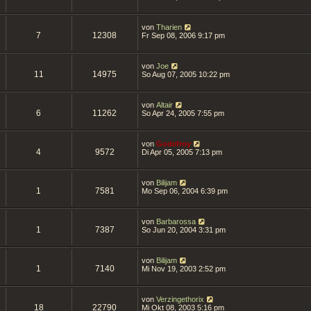
von
Tharien
7
12308
Fr Sep 08, 2006 9:17 pm
von
Joe
11
14975
So Aug 07, 2005 10:22 pm
von
Altair
6
11262
So Apr 24, 2005 7:55 pm
von
Godefroy
4
9572
Di Apr 05, 2005 7:13 pm
von
Bilijam
1
7581
Mo Sep 06, 2004 6:39 pm
von
Barbarossa
1
7387
So Jun 20, 2004 3:31 pm
von
Bilijam
1
7140
Mi Nov 19, 2003 2:52 pm
von
Verzingethorix
18
22790
Mi Okt 08, 2003 5:16 pm