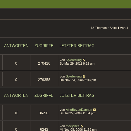
18 Themen • Seite
1
von
1
ANTWORTEN
ZUGRIFFE
LETZTER BEITRAG
von
Spielleitung
0
270426
So Mai 29, 2011 9:32 am
von
Spielleitung
0
279358
Do Nov 23, 2006 6:43 pm
ANTWORTEN
ZUGRIFFE
LETZTER BEITRAG
von
AinoBevanDannen
10
36231
Sa Jul 25, 2009 11:54 pm
von
macjones
0
6242
Mi Nov 08, 2006 11:39 pm