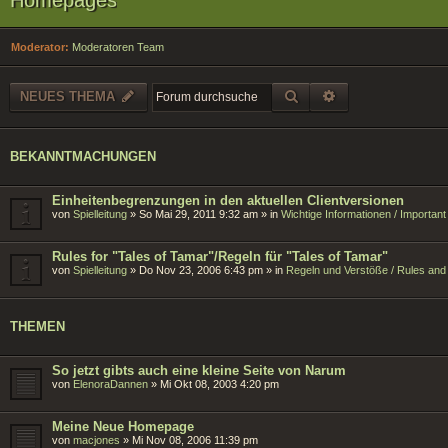
Moderator:
Moderatoren Team
SUCHE
ERWEITERTE SU
NEUES THEMA
BEKANNTMACHUNGEN
Einheitenbegrenzungen in den aktuellen Clientversionen
von
Spielleitung
»
So Mai 29, 2011 9:32 am
» in
Wichtige Informationen / Importan
Rules for "Tales of Tamar"/Regeln für "Tales of Tamar"
von
Spielleitung
»
Do Nov 23, 2006 6:43 pm
» in
Regeln und Verstöße / Rules and 
THEMEN
So jetzt gibts auch eine kleine Seite von Narum
von
ElenoraDannen
»
Mi Okt 08, 2003 4:20 pm
Meine Neue Homepage
von
macjones
»
Mi Nov 08, 2006 11:39 pm