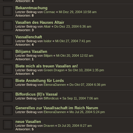
Antworten:
4
Bekanntmachung
Letzter Beitrag von
Cormac
«
Mi Dez 29, 2004 10:58 am
Antworten:
8
Vasallen des Hauses Altair
Letzter Beitrag von
Altair
«
Do Dez 23, 2004 6:36 am
Antworten:
3
Vassallenchaft
Letzter Beitrag von
Isidor
«
Mi Okt 27, 2004 7:41 pm
Antworten:
4
Bilijams Vasallen
Letzter Beitrag von
Bilijam
«
Mi Okt 20, 2004 12:02 am
Antworten:
1
Biete mich als treuen Vasallen an!
Letzter Beitrag von
Green Dragon
«
So Okt 10, 2004 1:35 pm
Antworten:
4
Biete Anstellung für Lords
Letzter Beitrag von
ElenoraDannen
«
Do Okt 07, 2004 6:36 pm
Biffordicus (II)'s Vassal
Letzter Beitrag von
Biffordicus
«
Sa Sep 11, 2004 7:06 am
Generelles zur Vasallsachaft im Reich Narum
Letzter Beitrag von
ElenoraDannen
«
Mo Jul 26, 2004 5:24 pm
neue Vasallen
Letzter Beitrag von
Draven
«
Di Jul 20, 2004 8:27 am
Antworten:
5