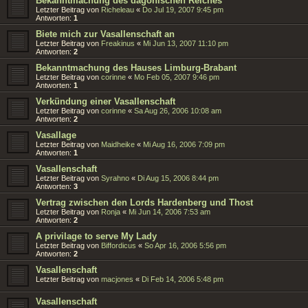
Bekanntmachung des dagonischen Reiches
Letzter Beitrag von
Richeleau
«
Do Jul 19, 2007 9:45 pm
Antworten:
1
Biete mich zur Vasallenschaft an
Letzter Beitrag von
Freakinus
«
Mi Jun 13, 2007 11:10 pm
Antworten:
2
Bekanntmachung des Hauses Limburg-Brabant
Letzter Beitrag von
corinne
«
Mo Feb 05, 2007 9:46 pm
Antworten:
1
Verkündung einer Vasallenschaft
Letzter Beitrag von
corinne
«
Sa Aug 26, 2006 10:08 am
Antworten:
2
Vasallage
Letzter Beitrag von
Maidheike
«
Mi Aug 16, 2006 7:09 pm
Antworten:
1
Vasallenschaft
Letzter Beitrag von
Syrahno
«
Di Aug 15, 2006 8:44 pm
Antworten:
3
Vertrag zwischen den Lords Hardenberg und Thost
Letzter Beitrag von
Ronja
«
Mi Jun 14, 2006 7:53 am
Antworten:
2
A privilage to serve My Lady
Letzter Beitrag von
Biffordicus
«
So Apr 16, 2006 5:56 pm
Antworten:
2
Vasallenschaft
Letzter Beitrag von
macjones
«
Di Feb 14, 2006 5:48 pm
Vasallenschaft