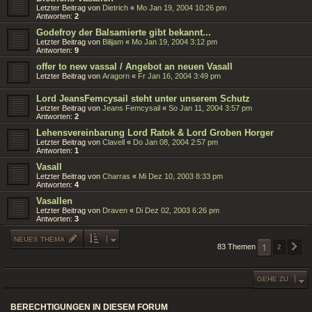
Letzter Beitrag von
Dietrich
«
Mo Jan 19, 2004 10:26 pm
Antworten:
2
Godefroy der Balsamierte gibt bekannt...
Letzter Beitrag von
Bilijam
«
Mo Jan 19, 2004 3:12 pm
Antworten:
9
offer to new vassal / Angebot an neuen Vasall
Letzter Beitrag von
Aragorn
«
Fr Jan 16, 2004 3:49 pm
Lord JeansFemcysail steht unter unserem Schutz
Letzter Beitrag von
Jeans Femcysail
«
So Jan 11, 2004 3:57 pm
Antworten:
2
Lehensvereinbarung Lord Ratok & Lord Groben Horger
Letzter Beitrag von
Clavell
«
Do Jan 08, 2004 2:57 pm
Antworten:
1
Vasall
Letzter Beitrag von
Charras
«
Mi Dez 10, 2003 8:33 pm
Antworten:
4
Vasallen
Letzter Beitrag von
Draven
«
Di Dez 02, 2003 6:26 pm
Antworten:
3
NEUES THEMA
1
83 Themen
2
N
GEHE ZU
BERECHTIGUNGEN IN DIESEM FORUM