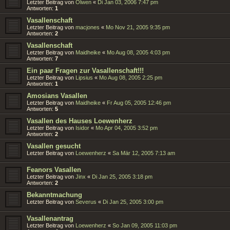
Letzter Beitrag von
Olwen
«
Di Jan 03, 2006 7:47 pm
Antworten:
1
Vasallenschaft
Letzter Beitrag von
macjones
«
Mo Nov 21, 2005 9:35 pm
Antworten:
2
Vasallenschaft
Letzter Beitrag von
Maidheike
«
Mo Aug 08, 2005 4:03 pm
Antworten:
7
Ein paar Fragen zur Vasallenschaft!!!
Letzter Beitrag von
Lipsius
«
Mo Aug 08, 2005 2:25 pm
Antworten:
1
Amosians Vasallen
Letzter Beitrag von
Maidheike
«
Fr Aug 05, 2005 12:46 pm
Antworten:
5
Vasallen des Hauses Loewenherz
Letzter Beitrag von
Isidor
«
Mo Apr 04, 2005 3:52 pm
Antworten:
2
Vasallen gesucht
Letzter Beitrag von
Loewenherz
«
Sa Mär 12, 2005 7:13 am
Feanors Vasallen
Letzter Beitrag von
Jinx
«
Di Jan 25, 2005 3:18 pm
Antworten:
2
Bekanntmachung
Letzter Beitrag von
Severus
«
Di Jan 25, 2005 3:00 pm
Vasallenantrag
Letzter Beitrag von
Loewenherz
«
So Jan 09, 2005 11:03 pm