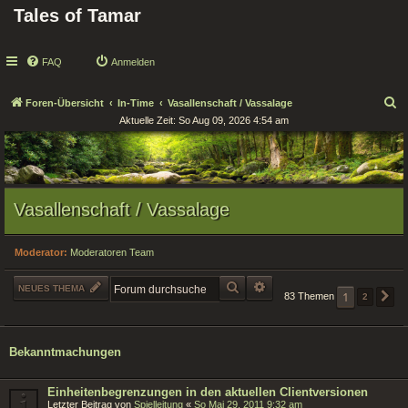
Tales of Tamar
FAQ
Anmelden
S
Foren-Übersicht
In-Time
Vasallenschaft / Vassalage
Aktuelle Zeit: So Aug 09, 2026 4:54 am
u
c
h
e
Vasallenschaft / Vassalage
Moderator:
Moderatoren Team
SUCHE
ERWEITERTE SUCHE
NEUES THEMA
1
83 Themen
2
N
Bekanntmachungen
Einheitenbegrenzungen in den aktuellen Clientversionen
Letzter Beitrag von
Spielleitung
«
So Mai 29, 2011 9:32 am