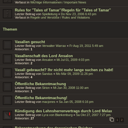
Verfasst in
Wichtige Informationen / Important News
Rules for "Tales of Tamar"/Regeln für "Tales of Tamar"
Letzter Beitrag von
Spielleitung
«
Do Nov 23, 2006 6:43 pm
Verfasst in
Regeln und Verstöße / Rules and Violations
Themen
Vasallen gesucht
Letzter Beitrag von
Verwalter Warrax
«
Fr Aug 19, 2011 5:49 am
Antworten:
1
Vasallenschaft des Lord Ansalon
Letzter Beitrag von
Ansalon
«
Mi Jul 01, 2009 4:03 pm
Antworten:
2
Vasall gebraucht? Ihr nicht mehr lange suchen zu habt!
Letzter Beitrag von
Sandus
«
Mo Mär 09, 2009 11:26 pm
Antworten:
4
Öffentliche Bekanntmachung
Letzter Beitrag von
Sirion
«
Mi Jan 30, 2008 11:00 am
Antworten:
1
Öffentliche Bekanntmachung!
Letzter Beitrag von
macjones
«
Sa Jan 05, 2008 6:16 pm
Kündigung des Lehnsherrenvertrags durch Lord Melax
Letzter Beitrag von
Lyra von Blankenburg
«
Sa Okt 27, 2007 7:27 pm
Antworten:
27
1
2