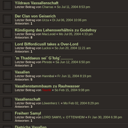
Yildraus Vassallenschaft
Letzter Beitrag von
Charras
«
So Jul 11, 2004 8:53 pm
Der Clan von Geiserich
Letzter Beitrag von
Urza
«
Di Jul 06, 2004 10:06 pm
Antworten:
1
Kündigung des Lehensverhältnis zu Godefroy
Letzter Beitrag von
MacLeoid
«
Mo Jul 05, 2004 4:33 pm
Antworten:
8
Lord BiffordicusII takes a Over-Lord
Letzter Beitrag von
Lucksi
«
So Jun 20, 2004 11:21 am
Antworten:
1
´m Thaddaeus sei´ G´folg´...........
Letzter Beitrag von
Phredo
«
Sa Jun 12, 2004 6:50 pm
Antworten:
2
Vasallen
Letzter Beitrag von
Hannibal
«
Fr Jun 11, 2004 8:19 pm
Antworten:
5
Vasallenstammbaum zu Rauhwasser
Letzter Beitrag von
Taurik
«
So Feb 15, 2004 9:08 pm
Vasallenschaft
Letzter Beitrag von
Löwenherz I.
«
Mo Feb 02, 2004 8:29 pm
Antworten:
3
Freiherr Samyl
Letzter Beitrag von
LORD SAMYL v. OTTENHEIM
«
Fr Jan 30, 2004 6:38 pm
Antworten:
1
Dietrichs Vasallen