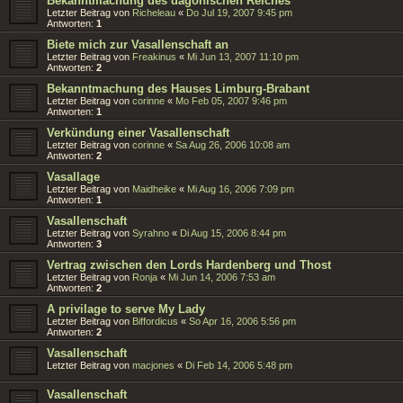
Bekanntmachung des dagonischen Reiches
Letzter Beitrag von
Richeleau
«
Do Jul 19, 2007 9:45 pm
Antworten:
1
Biete mich zur Vasallenschaft an
Letzter Beitrag von
Freakinus
«
Mi Jun 13, 2007 11:10 pm
Antworten:
2
Bekanntmachung des Hauses Limburg-Brabant
Letzter Beitrag von
corinne
«
Mo Feb 05, 2007 9:46 pm
Antworten:
1
Verkündung einer Vasallenschaft
Letzter Beitrag von
corinne
«
Sa Aug 26, 2006 10:08 am
Antworten:
2
Vasallage
Letzter Beitrag von
Maidheike
«
Mi Aug 16, 2006 7:09 pm
Antworten:
1
Vasallenschaft
Letzter Beitrag von
Syrahno
«
Di Aug 15, 2006 8:44 pm
Antworten:
3
Vertrag zwischen den Lords Hardenberg und Thost
Letzter Beitrag von
Ronja
«
Mi Jun 14, 2006 7:53 am
Antworten:
2
A privilage to serve My Lady
Letzter Beitrag von
Biffordicus
«
So Apr 16, 2006 5:56 pm
Antworten:
2
Vasallenschaft
Letzter Beitrag von
macjones
«
Di Feb 14, 2006 5:48 pm
Vasallenschaft