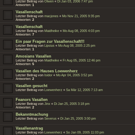
Letzter Beitrag von
Olwen
«
Di Jan 03, 2006 7:47 pm
Antworten:
1
Vasallenschaft
Letzter Beitrag von
macjones
«
Mo Nov 21, 2005 9:35 pm
Antworten:
2
Vasallenschaft
Letzter Beitrag von
Maidheike
«
Mo Aug 08, 2005 4:03 pm
Antworten:
7
Ein paar Fragen zur Vasallenschaft!!!
Letzter Beitrag von
Lipsius
«
Mo Aug 08, 2005 2:25 pm
Antworten:
1
Amosians Vasallen
Letzter Beitrag von
Maidheike
«
Fr Aug 05, 2005 12:46 pm
Antworten:
5
Vasallen des Hauses Loewenherz
Letzter Beitrag von
Isidor
«
Mo Apr 04, 2005 3:52 pm
Antworten:
2
Vasallen gesucht
Letzter Beitrag von
Loewenherz
«
Sa Mär 12, 2005 7:13 am
Feanors Vasallen
Letzter Beitrag von
Jinx
«
Di Jan 25, 2005 3:18 pm
Antworten:
2
Bekanntmachung
Letzter Beitrag von
Severus
«
Di Jan 25, 2005 3:00 pm
Vasallenantrag
Letzter Beitrag von
Loewenherz
«
So Jan 09, 2005 11:03 pm