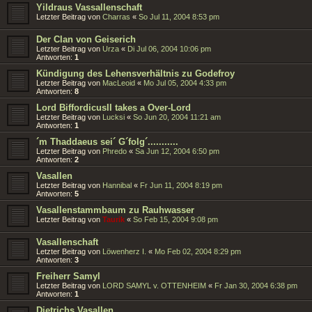
Yildraus Vassallenschaft
Letzter Beitrag von
Charras
«
So Jul 11, 2004 8:53 pm
Der Clan von Geiserich
Letzter Beitrag von
Urza
«
Di Jul 06, 2004 10:06 pm
Antworten:
1
Kündigung des Lehensverhältnis zu Godefroy
Letzter Beitrag von
MacLeoid
«
Mo Jul 05, 2004 4:33 pm
Antworten:
8
Lord BiffordicusII takes a Over-Lord
Letzter Beitrag von
Lucksi
«
So Jun 20, 2004 11:21 am
Antworten:
1
´m Thaddaeus sei´ G´folg´...........
Letzter Beitrag von
Phredo
«
Sa Jun 12, 2004 6:50 pm
Antworten:
2
Vasallen
Letzter Beitrag von
Hannibal
«
Fr Jun 11, 2004 8:19 pm
Antworten:
5
Vasallenstammbaum zu Rauhwasser
Letzter Beitrag von
Taurik
«
So Feb 15, 2004 9:08 pm
Vasallenschaft
Letzter Beitrag von
Löwenherz I.
«
Mo Feb 02, 2004 8:29 pm
Antworten:
3
Freiherr Samyl
Letzter Beitrag von
LORD SAMYL v. OTTENHEIM
«
Fr Jan 30, 2004 6:38 pm
Antworten:
1
Dietrichs Vasallen