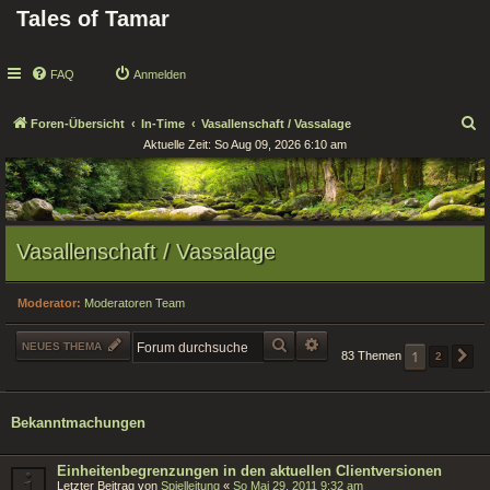
Tales of Tamar
FAQ
Anmelden
S
Foren-Übersicht
In-Time
Vasallenschaft / Vassalage
Aktuelle Zeit: So Aug 09, 2026 6:10 am
u
c
h
e
Vasallenschaft / Vassalage
Moderator:
Moderatoren Team
SUCHE
ERWEITERTE SUCHE
NEUES THEMA
1
83 Themen
2
N
Bekanntmachungen
Einheitenbegrenzungen in den aktuellen Clientversionen
Letzter Beitrag von
Spielleitung
«
So Mai 29, 2011 9:32 am