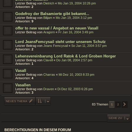
Letzter Beitrag von
Dietrich
«
Mo Jan 19, 2004 10:26 pm
Antworten:
2
Godefroy der Balsamierte gibt bekannt...
Letzter Beitrag von
Bilijam
«
Mo Jan 19, 2004 3:12 pm
Antworten:
9
offer to new vassal / Angebot an neuen Vasall
Letzter Beitrag von
Aragorn
«
Fr Jan 16, 2004 3:49 pm
Lord JeansFemcysail steht unter unserem Schutz
Letzter Beitrag von
Jeans Femcysail
«
So Jan 11, 2004 3:57 pm
Antworten:
2
Lehensvereinbarung Lord Ratok & Lord Groben Horger
Letzter Beitrag von
Clavell
«
Do Jan 08, 2004 2:57 pm
Antworten:
1
Vasall
Letzter Beitrag von
Charras
«
Mi Dez 10, 2003 8:33 pm
Antworten:
4
Vasallen
Letzter Beitrag von
Draven
«
Di Dez 02, 2003 6:26 pm
Antworten:
3
NEUES THEMA
1
83 Themen
2
N
GEHE ZU
BERECHTIGUNGEN IN DIESEM FORUM