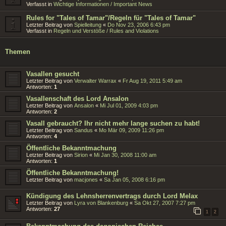
Verfasst in
Wichtige Informationen / Important News
Rules for "Tales of Tamar"/Regeln für "Tales of Tamar"
Letzter Beitrag von
Spielleitung
«
Do Nov 23, 2006 6:43 pm
Verfasst in
Regeln und Verstöße / Rules and Violations
Themen
Vasallen gesucht
Letzter Beitrag von
Verwalter Warrax
«
Fr Aug 19, 2011 5:49 am
Antworten:
1
Vasallenschaft des Lord Ansalon
Letzter Beitrag von
Ansalon
«
Mi Jul 01, 2009 4:03 pm
Antworten:
2
Vasall gebraucht? Ihr nicht mehr lange suchen zu habt!
Letzter Beitrag von
Sandus
«
Mo Mär 09, 2009 11:26 pm
Antworten:
4
Öffentliche Bekanntmachung
Letzter Beitrag von
Sirion
«
Mi Jan 30, 2008 11:00 am
Antworten:
1
Öffentliche Bekanntmachung!
Letzter Beitrag von
macjones
«
Sa Jan 05, 2008 6:16 pm
Kündigung des Lehnsherrenvertrags durch Lord Melax
Letzter Beitrag von
Lyra von Blankenburg
«
Sa Okt 27, 2007 7:27 pm
Antworten:
27
1
2