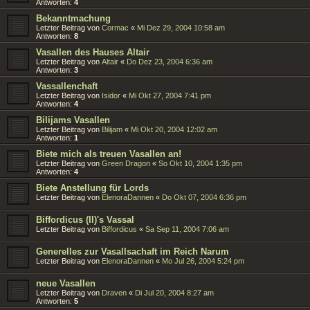
Antworten:
4
Bekanntmachung
Letzter Beitrag von
Cormac
«
Mi Dez 29, 2004 10:58 am
Antworten:
8
Vasallen des Hauses Altair
Letzter Beitrag von
Altair
«
Do Dez 23, 2004 6:36 am
Antworten:
3
Vassallenchaft
Letzter Beitrag von
Isidor
«
Mi Okt 27, 2004 7:41 pm
Antworten:
4
Bilijams Vasallen
Letzter Beitrag von
Bilijam
«
Mi Okt 20, 2004 12:02 am
Antworten:
1
Biete mich als treuen Vasallen an!
Letzter Beitrag von
Green Dragon
«
So Okt 10, 2004 1:35 pm
Antworten:
4
Biete Anstellung für Lords
Letzter Beitrag von
ElenoraDannen
«
Do Okt 07, 2004 6:36 pm
Biffordicus (II)'s Vassal
Letzter Beitrag von
Biffordicus
«
Sa Sep 11, 2004 7:06 am
Generelles zur Vasallsachaft im Reich Narum
Letzter Beitrag von
ElenoraDannen
«
Mo Jul 26, 2004 5:24 pm
neue Vasallen
Letzter Beitrag von
Draven
«
Di Jul 20, 2004 8:27 am
Antworten:
5