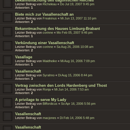
Bekanntmachung des dagonischen Reiches
Letzter Beitrag von
Richeleau
«
Do Jul 19, 2007 9:45 pm
Antworten:
1
Biete mich zur Vasallenschaft an
Letzter Beitrag von
Freakinus
«
Mi Jun 13, 2007 11:10 pm
Antworten:
2
Bekanntmachung des Hauses Limburg-Brabant
Letzter Beitrag von
corinne
«
Mo Feb 05, 2007 9:46 pm
Antworten:
1
Verkündung einer Vasallenschaft
Letzter Beitrag von
corinne
«
Sa Aug 26, 2006 10:08 am
Antworten:
2
Vasallage
Letzter Beitrag von
Maidheike
«
Mi Aug 16, 2006 7:09 pm
Antworten:
1
Vasallenschaft
Letzter Beitrag von
Syrahno
«
Di Aug 15, 2006 8:44 pm
Antworten:
3
Vertrag zwischen den Lords Hardenberg und Thost
Letzter Beitrag von
Ronja
«
Mi Jun 14, 2006 7:53 am
Antworten:
2
A privilage to serve My Lady
Letzter Beitrag von
Biffordicus
«
So Apr 16, 2006 5:56 pm
Antworten:
2
Vasallenschaft
Letzter Beitrag von
macjones
«
Di Feb 14, 2006 5:48 pm
Vasallenschaft