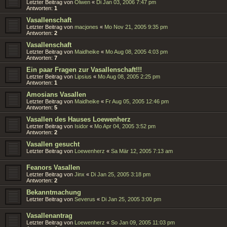
Letzter Beitrag von
Olwen
«
Di Jan 03, 2006 7:47 pm
Antworten:
1
Vasallenschaft
Letzter Beitrag von
macjones
«
Mo Nov 21, 2005 9:35 pm
Antworten:
2
Vasallenschaft
Letzter Beitrag von
Maidheike
«
Mo Aug 08, 2005 4:03 pm
Antworten:
7
Ein paar Fragen zur Vasallenschaft!!!
Letzter Beitrag von
Lipsius
«
Mo Aug 08, 2005 2:25 pm
Antworten:
1
Amosians Vasallen
Letzter Beitrag von
Maidheike
«
Fr Aug 05, 2005 12:46 pm
Antworten:
5
Vasallen des Hauses Loewenherz
Letzter Beitrag von
Isidor
«
Mo Apr 04, 2005 3:52 pm
Antworten:
2
Vasallen gesucht
Letzter Beitrag von
Loewenherz
«
Sa Mär 12, 2005 7:13 am
Feanors Vasallen
Letzter Beitrag von
Jinx
«
Di Jan 25, 2005 3:18 pm
Antworten:
2
Bekanntmachung
Letzter Beitrag von
Severus
«
Di Jan 25, 2005 3:00 pm
Vasallenantrag
Letzter Beitrag von
Loewenherz
«
So Jan 09, 2005 11:03 pm