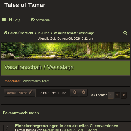
Tales of Tamar
FAQ
Anmelden
S
Foren-Übersicht
In-Time
Vasallenschaft / Vassalage
Aktuelle Zeit: Do Aug 06, 2026 9:22 pm
u
c
h
e
Vasallenschaft / Vassalage
Moderator:
Moderatoren Team
SUCHE
ERWEITERTE SUCHE
NEUES THEMA
1
83 Themen
2
N
Bekanntmachungen
Einheitenbegrenzungen in den aktuellen Clientversionen
Letzter Beitrag von
Spielleitung
«
So Mai 29, 2011 9:32 am