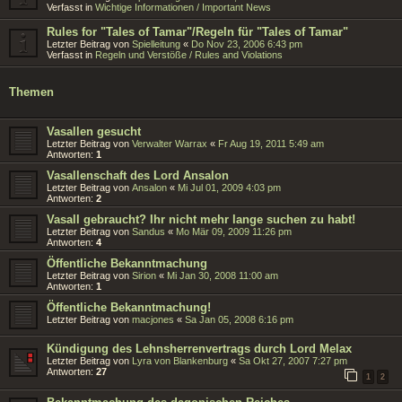
Verfasst in
Wichtige Informationen / Important News
Rules for "Tales of Tamar"/Regeln für "Tales of Tamar"
Letzter Beitrag von
Spielleitung
«
Do Nov 23, 2006 6:43 pm
Verfasst in
Regeln und Verstöße / Rules and Violations
Themen
Vasallen gesucht
Letzter Beitrag von
Verwalter Warrax
«
Fr Aug 19, 2011 5:49 am
Antworten:
1
Vasallenschaft des Lord Ansalon
Letzter Beitrag von
Ansalon
«
Mi Jul 01, 2009 4:03 pm
Antworten:
2
Vasall gebraucht? Ihr nicht mehr lange suchen zu habt!
Letzter Beitrag von
Sandus
«
Mo Mär 09, 2009 11:26 pm
Antworten:
4
Öffentliche Bekanntmachung
Letzter Beitrag von
Sirion
«
Mi Jan 30, 2008 11:00 am
Antworten:
1
Öffentliche Bekanntmachung!
Letzter Beitrag von
macjones
«
Sa Jan 05, 2008 6:16 pm
Kündigung des Lehnsherrenvertrags durch Lord Melax
Letzter Beitrag von
Lyra von Blankenburg
«
Sa Okt 27, 2007 7:27 pm
Antworten:
27
1
2