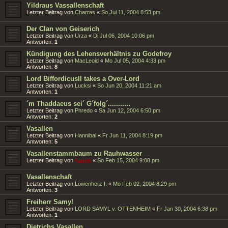
Yildraus Vassallenschaft
Letzter Beitrag von
Charras
«
So Jul 11, 2004 8:53 pm
Der Clan von Geiserich
Letzter Beitrag von
Urza
«
Di Jul 06, 2004 10:06 pm
Antworten:
1
Kündigung des Lehensverhältnis zu Godefroy
Letzter Beitrag von
MacLeoid
«
Mo Jul 05, 2004 4:33 pm
Antworten:
8
Lord BiffordicusII takes a Over-Lord
Letzter Beitrag von
Lucksi
«
So Jun 20, 2004 11:21 am
Antworten:
1
´m Thaddaeus sei´ G´folg´...........
Letzter Beitrag von
Phredo
«
Sa Jun 12, 2004 6:50 pm
Antworten:
2
Vasallen
Letzter Beitrag von
Hannibal
«
Fr Jun 11, 2004 8:19 pm
Antworten:
5
Vasallenstammbaum zu Rauhwasser
Letzter Beitrag von
Taurik
«
So Feb 15, 2004 9:08 pm
Vasallenschaft
Letzter Beitrag von
Löwenherz I.
«
Mo Feb 02, 2004 8:29 pm
Antworten:
3
Freiherr Samyl
Letzter Beitrag von
LORD SAMYL v. OTTENHEIM
«
Fr Jan 30, 2004 6:38 pm
Antworten:
1
Dietrichs Vasallen