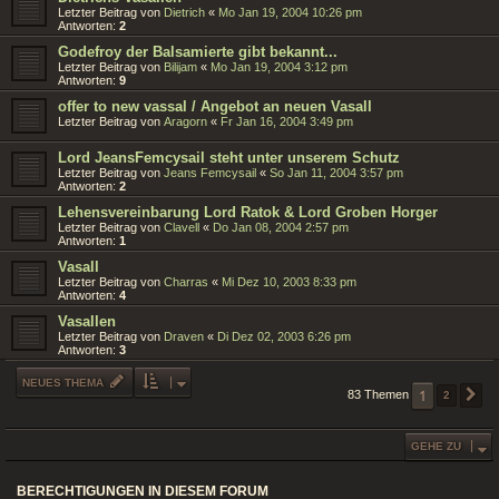
Letzter Beitrag von
Dietrich
«
Mo Jan 19, 2004 10:26 pm
Antworten:
2
Godefroy der Balsamierte gibt bekannt...
Letzter Beitrag von
Bilijam
«
Mo Jan 19, 2004 3:12 pm
Antworten:
9
offer to new vassal / Angebot an neuen Vasall
Letzter Beitrag von
Aragorn
«
Fr Jan 16, 2004 3:49 pm
Lord JeansFemcysail steht unter unserem Schutz
Letzter Beitrag von
Jeans Femcysail
«
So Jan 11, 2004 3:57 pm
Antworten:
2
Lehensvereinbarung Lord Ratok & Lord Groben Horger
Letzter Beitrag von
Clavell
«
Do Jan 08, 2004 2:57 pm
Antworten:
1
Vasall
Letzter Beitrag von
Charras
«
Mi Dez 10, 2003 8:33 pm
Antworten:
4
Vasallen
Letzter Beitrag von
Draven
«
Di Dez 02, 2003 6:26 pm
Antworten:
3
NEUES THEMA
1
83 Themen
2
N
GEHE ZU
BERECHTIGUNGEN IN DIESEM FORUM