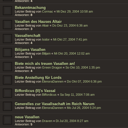
Antworten:
4
Bekanntmachung
Letzter Beitrag von
Cormac
«
Mi Dez 29, 2004 10:58 am
Antworten:
8
Vasallen des Hauses Altair
Letzter Beitrag von
Altair
«
Do Dez 23, 2004 6:36 am
Antworten:
3
Vassallenchaft
Letzter Beitrag von
Isidor
«
Mi Okt 27, 2004 7:41 pm
Antworten:
4
Bilijams Vasallen
Letzter Beitrag von
Bilijam
«
Mi Okt 20, 2004 12:02 am
Antworten:
1
Biete mich als treuen Vasallen an!
Letzter Beitrag von
Green Dragon
«
So Okt 10, 2004 1:35 pm
Antworten:
4
Biete Anstellung für Lords
Letzter Beitrag von
ElenoraDannen
«
Do Okt 07, 2004 6:36 pm
Biffordicus (II)'s Vassal
Letzter Beitrag von
Biffordicus
«
Sa Sep 11, 2004 7:06 am
Generelles zur Vasallsachaft im Reich Narum
Letzter Beitrag von
ElenoraDannen
«
Mo Jul 26, 2004 5:24 pm
neue Vasallen
Letzter Beitrag von
Draven
«
Di Jul 20, 2004 8:27 am
Antworten:
5