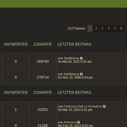
1
2
3
4
5
213 Themen
ANTWORTEN
ZUGRIFFE
LETZTER BEITRAG
von
Spielleitung
0
269793
So Mai 29, 2011 9:32 am
von
Spielleitung
0
278714
Do Nov 23, 2006 6:43 pm
ANTWORTEN
ZUGRIFFE
LETZTER BEITRAG
von
Feldmarschall zu Schwarze
2
22353
So Mär 10, 2013 6:31 pm
von
Amenyra
0
21168
Mo Feb 25, 2013 6:02 pm