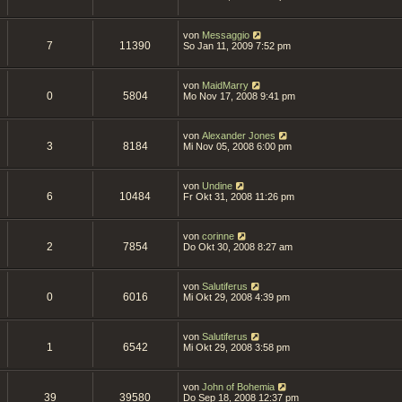
von
Messaggio
7
11390
So Jan 11, 2009 7:52 pm
von
MaidMarry
0
5804
Mo Nov 17, 2008 9:41 pm
von
Alexander Jones
3
8184
Mi Nov 05, 2008 6:00 pm
von
Undine
6
10484
Fr Okt 31, 2008 11:26 pm
von
corinne
2
7854
Do Okt 30, 2008 8:27 am
von
Salutiferus
0
6016
Mi Okt 29, 2008 4:39 pm
von
Salutiferus
1
6542
Mi Okt 29, 2008 3:58 pm
von
John of Bohemia
39
39580
Do Sep 18, 2008 12:37 pm