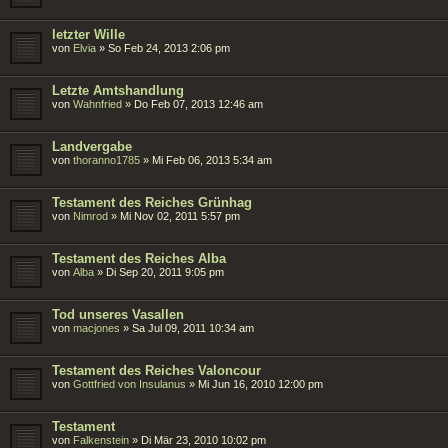
letzter Wille
von
Elvia
»
So Feb 24, 2013 2:06 pm
Letzte Amtshandlung
von
Wahnfried
»
Do Feb 07, 2013 12:46 am
Landvergabe
von
thoranno1785
»
Mi Feb 06, 2013 5:34 am
Testament des Reiches Grünhag
von
Nimrod
»
Mi Nov 02, 2011 5:57 pm
Testament des Reiches Alba
von
Alba
»
Di Sep 20, 2011 9:05 pm
Tod unseres Vasallen
von
macjones
»
Sa Jul 09, 2011 10:34 am
Testament des Reiches Valoncour
von
Gottfried von Insulanus
»
Mi Jun 16, 2010 12:00 pm
Testament
von
Falkenstein
»
Di Mär 23, 2010 10:02 pm