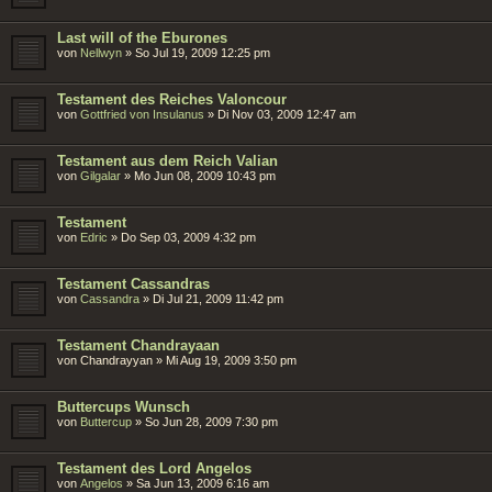
Last will of the Eburones
von
Nellwyn
»
So Jul 19, 2009 12:25 pm
Testament des Reiches Valoncour
von
Gottfried von Insulanus
»
Di Nov 03, 2009 12:47 am
Testament aus dem Reich Valian
von
Gilgalar
»
Mo Jun 08, 2009 10:43 pm
Testament
von
Edric
»
Do Sep 03, 2009 4:32 pm
Testament Cassandras
von
Cassandra
»
Di Jul 21, 2009 11:42 pm
Testament Chandrayaan
von
Chandrayyan
»
Mi Aug 19, 2009 3:50 pm
Buttercups Wunsch
von
Buttercup
»
So Jun 28, 2009 7:30 pm
Testament des Lord Angelos
von
Angelos
»
Sa Jun 13, 2009 6:16 am