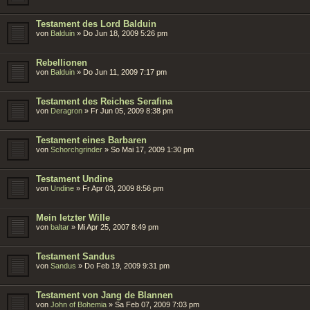
Testament des Lord Balduin
von
Balduin
»
Do Jun 18, 2009 5:26 pm
Rebellionen
von
Balduin
»
Do Jun 11, 2009 7:17 pm
Testament des Reiches Serafina
von
Deragron
»
Fr Jun 05, 2009 8:38 pm
Testament eines Barbaren
von
Schorchgrinder
»
So Mai 17, 2009 1:30 pm
Testament Undine
von
Undine
»
Fr Apr 03, 2009 8:56 pm
Mein letzter Wille
von
baltar
»
Mi Apr 25, 2007 8:49 pm
Testament Sandus
von
Sandus
»
Do Feb 19, 2009 9:31 pm
Testament von Jang de Blannen
von
John of Bohemia
»
Sa Feb 07, 2009 7:03 pm