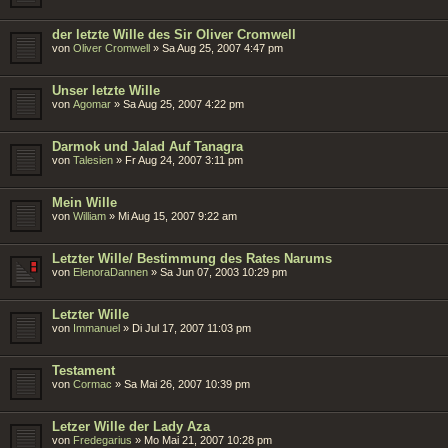
der letzte Wille des Sir Oliver Cromwell
von
Oliver Cromwell
»
Sa Aug 25, 2007 4:47 pm
Unser letzte Wille
von
Agomar
»
Sa Aug 25, 2007 4:22 pm
Darmok und Jalad Auf Tanagra
von
Talesien
»
Fr Aug 24, 2007 3:11 pm
Mein Wille
von
William
»
Mi Aug 15, 2007 9:22 am
Letzter Wille/ Bestimmung des Rates Narums
von
ElenoraDannen
»
Sa Jun 07, 2003 10:29 pm
Letzter Wille
von
Immanuel
»
Di Jul 17, 2007 11:03 pm
Testament
von
Cormac
»
Sa Mai 26, 2007 10:39 pm
Letzer Wille der Lady Aza
von
Fredegarius
»
Mo Mai 21, 2007 10:28 pm