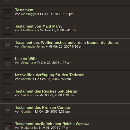
Testament
von
Messaggio
»
Fr Jul 14, 2006 7:03 pm
Testament von Maid Marry
von
MaidMarry
»
Mo Nov 17, 2008 9:41 pm
Tesament des Wolfenreiches unter dem Banner der Jones
von
Alexander Jones
»
Mi Mär 28, 2007 6:10 pm
Letzter Wille
von
Silvester
»
Fr Okt 31, 2008 1:27 am
letztwillige Verfügung für den Todesfall
von
corinne
»
Do Sep 22, 2005 5:58 pm
Testament des Reiches Salutiferus
von
Salutiferus
»
Mi Okt 29, 2008 4:39 pm
Testament des Prinzen Condar
von
Condar
»
Mi Okt 29, 2008 3:37 pm
Testament bezüglich dem Reiche Westwall
von
Haffax
»
Mo Nov 01, 2004 7:47 pm