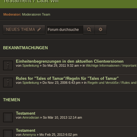
Moderator:
Moderatoren Team
SUCHE
ERWEITERTE SU
NEUES THEMA
BEKANNTMACHUNGEN
Einheitenbegrenzungen in den aktuellen Clientversionen
von
Spielleitung
»
So Mai 29, 2011 9:32 am
» in
Wichtige Informationen / Importan
Rules for "Tales of Tamar"/Regeln für "Tales of Tamar"
von
Spielleitung
»
Do Nov 23, 2006 6:43 pm
» in
Regeln und Verstöße / Rules and 
THEMEN
Testament
von
Amrodistan
»
So Mär 10, 2013 12:14 am
Testament
von
Amenyra
»
Mo Feb 25, 2013 6:02 pm