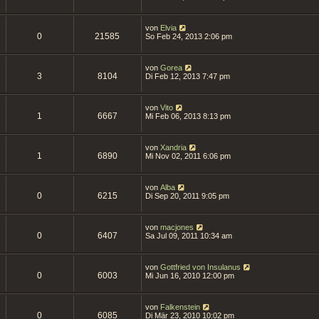
von
Elvia
0
21585
So Feb 24, 2013 2:06 pm
von
Gorea
3
8104
Di Feb 12, 2013 7:47 pm
von
Vito
1
6667
Mi Feb 06, 2013 8:13 pm
von
Xandria
1
6890
Mi Nov 02, 2011 6:06 pm
von
Alba
0
6215
Di Sep 20, 2011 9:05 pm
von
macjones
0
6407
Sa Jul 09, 2011 10:34 am
von
Gottfried von Insulanus
0
6003
Mi Jun 16, 2010 12:00 pm
von
Falkenstein
0
6085
Di Mär 23, 2010 10:02 pm