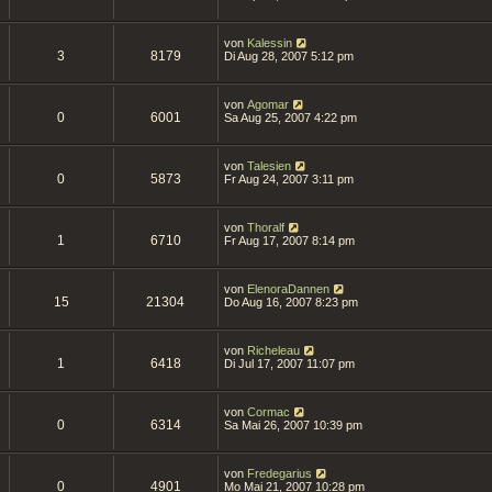
von
Kalessin
3
8179
Di Aug 28, 2007 5:12 pm
von
Agomar
0
6001
Sa Aug 25, 2007 4:22 pm
von
Talesien
0
5873
Fr Aug 24, 2007 3:11 pm
von
Thoralf
1
6710
Fr Aug 17, 2007 8:14 pm
von
ElenoraDannen
15
21304
Do Aug 16, 2007 8:23 pm
von
Richeleau
1
6418
Di Jul 17, 2007 11:07 pm
von
Cormac
0
6314
Sa Mai 26, 2007 10:39 pm
von
Fredegarius
0
4901
Mo Mai 21, 2007 10:28 pm