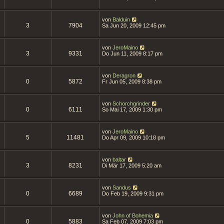
von
Balduin
3
7904
Sa Jun 20, 2009 12:45 pm
von
JeroMaino
3
9331
Do Jun 11, 2009 8:17 pm
von
Deragron
0
5872
Fr Jun 05, 2009 8:38 pm
von
Schorchgrinder
0
6111
So Mai 17, 2009 1:30 pm
von
JeroMaino
5
11481
Do Apr 09, 2009 10:18 pm
von
baltar
3
8231
Di Mär 17, 2009 5:20 am
von
Sandus
0
6689
Do Feb 19, 2009 9:31 pm
von
John of Bohemia
0
5883
Sa Feb 07, 2009 7:03 pm