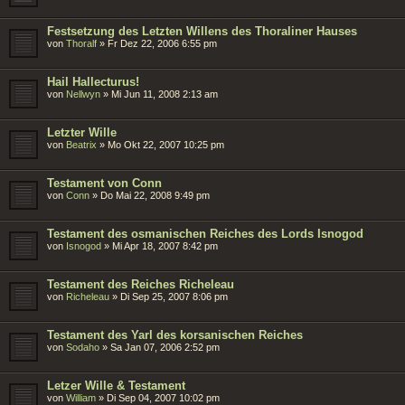
Festsetzung des Letzten Willens des Thoraliner Hauses
von
Thoralf
»
Fr Dez 22, 2006 6:55 pm
Hail Hallecturus!
von
Nellwyn
»
Mi Jun 11, 2008 2:13 am
Letzter Wille
von
Beatrix
»
Mo Okt 22, 2007 10:25 pm
Testament von Conn
von
Conn
»
Do Mai 22, 2008 9:49 pm
Testament des osmanischen Reiches des Lords Isnogod
von
Isnogod
»
Mi Apr 18, 2007 8:42 pm
Testament des Reiches Richeleau
von
Richeleau
»
Di Sep 25, 2007 8:06 pm
Testament des Yarl des korsanischen Reiches
von
Sodaho
»
Sa Jan 07, 2006 2:52 pm
Letzer Wille & Testament
von
William
»
Di Sep 04, 2007 10:02 pm