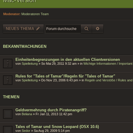
Moderator:
Moderatoren Team
SUCHE
ERWEITERTE SU
NEUES THEMA
BEKANNTMACHUNGEN
Einheitenbegrenzungen in den aktuellen Clientversionen
von
Spielleitung
»
So Mai 29, 2011 9:32 am
» in
Wichtige Informationen / Importan
Rules for "Tales of Tamar"/Regeln für "Tales of Tamar"
von
Spielleitung
»
Do Nov 23, 2006 6:43 pm
» in
Regeln und Verstöße / Rules and 
THEMEN
Geldvermehrung durch Piratenangriff?
von
Beliana
»
Fr Jan 11, 2013 11:42 pm
Tales of Tamar und Snow Leopard (OSX 10.6)
von
Sedor
»
Sa Aug 29, 2009 5:14 pm