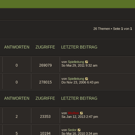
26 Themen • Seite
1
von
1
ANTWORTEN
ZUGRIFFE
LETZTER BEITRAG
von
Spielleitung
0
269079
So Mai 29, 2011 9:32 am
von
Spielleitung
0
278015
Do Nov 23, 2006 6:43 pm
ANTWORTEN
ZUGRIFFE
LETZTER BEITRAG
von
Wolfen
2
23353
Sa Jan 12, 2013 2:47 pm
von
Sedor
5
10194
So Mai 16, 2010 3:34 pm