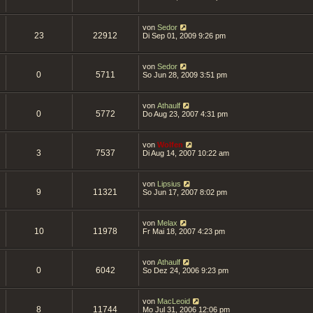
von
Sedor
23
22912
Di Sep 01, 2009 9:26 pm
von
Sedor
0
5711
So Jun 28, 2009 3:51 pm
von
Athaulf
0
5772
Do Aug 23, 2007 4:31 pm
von
Wolfen
3
7537
Di Aug 14, 2007 10:22 am
von
Lipsius
9
11321
So Jun 17, 2007 8:02 pm
von
Melax
10
11978
Fr Mai 18, 2007 4:23 pm
von
Athaulf
0
6042
So Dez 24, 2006 9:23 pm
von
MacLeoid
8
11744
Mo Jul 31, 2006 12:06 pm