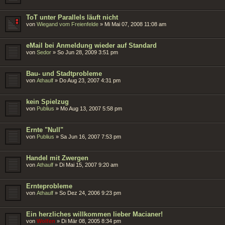
ToT unter Parallels läuft nicht
von
Wiegand vom Freienfelde
»
Mi Mai 07, 2008 11:08 am
eMail bei Anmeldung wieder auf Standard
von
Sedor
»
So Jun 28, 2009 3:51 pm
Bau- und Stadtprobleme
von
Athaulf
»
Do Aug 23, 2007 4:31 pm
kein Spielzug
von
Publius
»
Mo Aug 13, 2007 5:58 pm
Ernte "Null"
von
Publius
»
Sa Jun 16, 2007 7:53 pm
Handel mit Zwergen
von
Athaulf
»
Di Mai 15, 2007 9:20 am
Ernteprobleme
von
Athaulf
»
So Dez 24, 2006 9:23 pm
Ein herzliches willkommen lieber Macianer!
von
Wolfen
»
Di Mär 08, 2005 8:34 pm