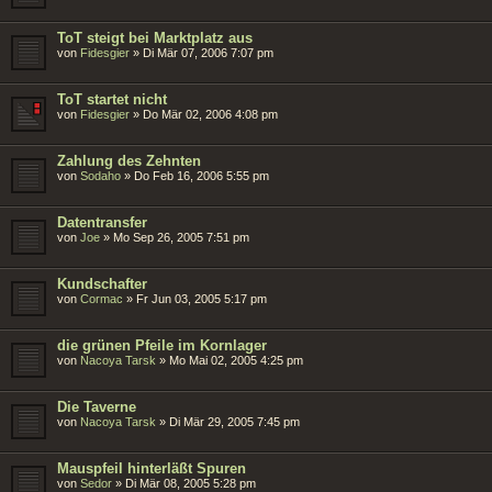
ToT steigt bei Marktplatz aus
von
Fidesgier
»
Di Mär 07, 2006 7:07 pm
ToT startet nicht
von
Fidesgier
»
Do Mär 02, 2006 4:08 pm
Zahlung des Zehnten
von
Sodaho
»
Do Feb 16, 2006 5:55 pm
Datentransfer
von
Joe
»
Mo Sep 26, 2005 7:51 pm
Kundschafter
von
Cormac
»
Fr Jun 03, 2005 5:17 pm
die grünen Pfeile im Kornlager
von
Nacoya Tarsk
»
Mo Mai 02, 2005 4:25 pm
Die Taverne
von
Nacoya Tarsk
»
Di Mär 29, 2005 7:45 pm
Mauspfeil hinterläßt Spuren
von
Sedor
»
Di Mär 08, 2005 5:28 pm