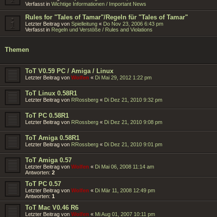
Verfasst in
Wichtige Informationen / Important News
Rules for "Tales of Tamar"/Regeln für "Tales of Tamar"
Letzter Beitrag von
Spielleitung
«
Do Nov 23, 2006 6:43 pm
Verfasst in
Regeln und Verstöße / Rules and Violations
Themen
ToT V0.59 PC / Amiga / Linux
Letzter Beitrag von
Wolfen
«
Di Mai 29, 2012 1:22 pm
ToT Linux 0.58R1
Letzter Beitrag von
RRossberg
«
Di Dez 21, 2010 9:32 pm
ToT PC 0.58R1
Letzter Beitrag von
RRossberg
«
Di Dez 21, 2010 9:08 pm
ToT Amiga 0.58R1
Letzter Beitrag von
RRossberg
«
Di Dez 21, 2010 9:01 pm
ToT Amiga 0.57
Letzter Beitrag von
Wolfen
«
Di Mai 06, 2008 11:14 am
Antworten:
2
ToT PC 0.57
Letzter Beitrag von
Wolfen
«
Di Mär 11, 2008 12:49 pm
Antworten:
1
ToT Mac V0.46 R6
Letzter Beitrag von
Wolfen
«
Mi Aug 01, 2007 10:11 pm