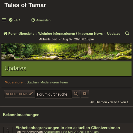
Tales of Tamar
FAQ
Anmelden
S
Foren-Übersicht
Wichtige Informationen / Important News
Updates
Aktuelle Zeit: Fr Aug 07, 2026 6:15 pm
u
c
h
e
Updates
Moderatoren:
Stephan
,
Moderatoren Team
SUCHE
ERWEITERTE SUCHE
NEUES THEMA
40 Themen • Seite
1
von
1
Bekanntmachungen
Einheitenbegrenzungen in den aktuellen Clientversionen
Letzter Beitrag von
Spielleitung
«
So Mai 29, 2011 9:32 am