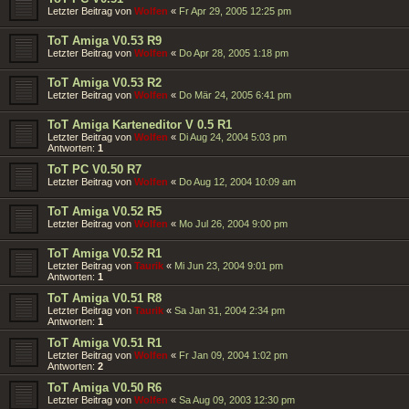
Letzter Beitrag von
Wolfen
«
Fr Apr 29, 2005 12:25 pm
ToT Amiga V0.53 R9
Letzter Beitrag von
Wolfen
«
Do Apr 28, 2005 1:18 pm
ToT Amiga V0.53 R2
Letzter Beitrag von
Wolfen
«
Do Mär 24, 2005 6:41 pm
ToT Amiga Karteneditor V 0.5 R1
Letzter Beitrag von
Wolfen
«
Di Aug 24, 2004 5:03 pm
Antworten:
1
ToT PC V0.50 R7
Letzter Beitrag von
Wolfen
«
Do Aug 12, 2004 10:09 am
ToT Amiga V0.52 R5
Letzter Beitrag von
Wolfen
«
Mo Jul 26, 2004 9:00 pm
ToT Amiga V0.52 R1
Letzter Beitrag von
Taurik
«
Mi Jun 23, 2004 9:01 pm
Antworten:
1
ToT Amiga V0.51 R8
Letzter Beitrag von
Taurik
«
Sa Jan 31, 2004 2:34 pm
Antworten:
1
ToT Amiga V0.51 R1
Letzter Beitrag von
Wolfen
«
Fr Jan 09, 2004 1:02 pm
Antworten:
2
ToT Amiga V0.50 R6
Letzter Beitrag von
Wolfen
«
Sa Aug 09, 2003 12:30 pm