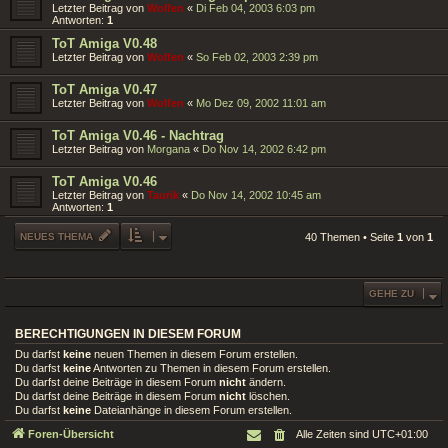
Letzter Beitrag von
Wolfen
«
Di Feb 04, 2003 6:03 pm
Antworten:
1
ToT Amiga V0.48
Letzter Beitrag von
Wolfen
«
So Feb 02, 2003 2:39 pm
ToT Amiga V0.47
Letzter Beitrag von
Wolfen
«
Mo Dez 09, 2002 11:01 am
ToT Amiga V0.46 - Nachtrag
Letzter Beitrag von
Morgana
«
Do Nov 14, 2002 6:42 pm
ToT Amiga V0.46
Letzter Beitrag von
Taurik
«
Do Nov 14, 2002 10:45 am
Antworten:
1
NEUES THEMA
40 Themen • Seite
1
von
1
GEHE ZU
BERECHTIGUNGEN IN DIESEM FORUM
Du darfst
keine
neuen Themen in diesem Forum erstellen.
Du darfst
keine
Antworten zu Themen in diesem Forum erstellen.
Du darfst deine Beiträge in diesem Forum
nicht
ändern.
Du darfst deine Beiträge in diesem Forum
nicht
löschen.
Du darfst
keine
Dateianhänge in diesem Forum erstellen.
Foren-Übersicht
Alle Zeiten sind
UTC+01:00