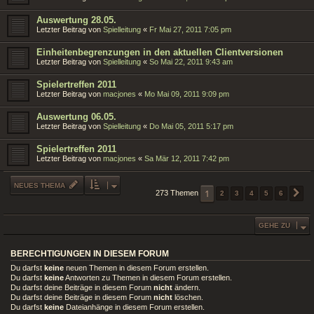
Auswertung 28.05.
Letzter Beitrag von
Spielleitung
«
Fr Mai 27, 2011 7:05 pm
Einheitenbegrenzungen in den aktuellen Clientversionen
Letzter Beitrag von
Spielleitung
«
So Mai 22, 2011 9:43 am
Spielertreffen 2011
Letzter Beitrag von
macjones
«
Mo Mai 09, 2011 9:09 pm
Auswertung 06.05.
Letzter Beitrag von
Spielleitung
«
Do Mai 05, 2011 5:17 pm
Spielertreffen 2011
Letzter Beitrag von
macjones
«
Sa Mär 12, 2011 7:42 pm
NEUES THEMA
1
273 Themen
2
3
4
5
6
N
GEHE ZU
BERECHTIGUNGEN IN DIESEM FORUM
Du darfst
keine
neuen Themen in diesem Forum erstellen.
Du darfst
keine
Antworten zu Themen in diesem Forum erstellen.
Du darfst deine Beiträge in diesem Forum
nicht
ändern.
Du darfst deine Beiträge in diesem Forum
nicht
löschen.
Du darfst
keine
Dateianhänge in diesem Forum erstellen.