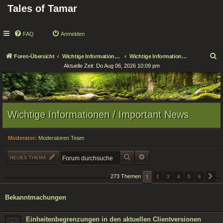
Tales of Tamar
FAQ
Anmelden
S
Foren-Übersicht
Wichtige Informationen / Important News
Wichtige Informationen / Important News
Aktuelle Zeit: Do Aug 06, 2026 10:09 pm
u
c
h
e
Wichtige Informationen / Important News
Moderator:
Moderatoren Team
SUCHE
ERWEITERTE SUCHE
NEUES THEMA
1
273 Themen
2
3
4
5
6
N
Bekanntmachungen
Einheitenbegrenzungen in den aktuellen Clientversionen