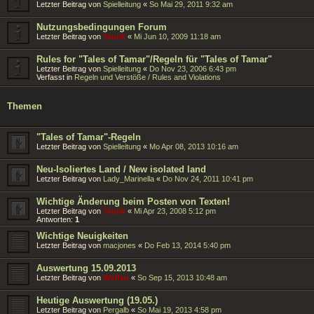
Letzter Beitrag von
Spielleitung
«
So Mai 29, 2011 9:32 am
Nutzungsbedingungen Forum
Letzter Beitrag von
Taurik
«
Mi Jun 10, 2009 11:18 am
Rules for "Tales of Tamar"/Regeln für "Tales of Tamar"
Letzter Beitrag von
Spielleitung
«
Do Nov 23, 2006 6:43 pm
Verfasst in
Regeln und Verstöße / Rules and Violations
Themen
"Tales of Tamar"-Regeln
Letzter Beitrag von
Spielleitung
«
Mo Apr 08, 2013 10:16 am
Neu-Isoliertes Land / New isolated land
Letzter Beitrag von
Lady_Marinella
«
Do Nov 24, 2011 10:41 pm
Wichtige Änderung beim Posten von Texten!
Letzter Beitrag von
Taurik
«
Mi Apr 23, 2008 5:12 pm
Antworten:
1
Wichtige Neuigkeiten
Letzter Beitrag von
macjones
«
Do Feb 13, 2014 5:40 pm
Auswertung 15.09.2013
Letzter Beitrag von
Wolfen
«
So Sep 15, 2013 10:48 am
Heutige Auswertung (19.05.)
Letzter Beitrag von
Pergalb
«
So Mai 19, 2013 4:58 pm