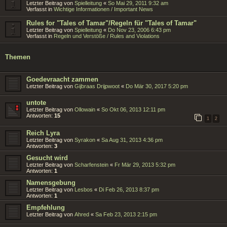
Letzter Beitrag von
Spielleitung
«
So Mai 29, 2011 9:32 am
Verfasst in
Wichtige Informationen / Important News
Rules for "Tales of Tamar"/Regeln für "Tales of Tamar"
Letzter Beitrag von
Spielleitung
«
Do Nov 23, 2006 6:43 pm
Verfasst in
Regeln und Verstöße / Rules and Violations
Themen
Goedevraacht zammen
Letzter Beitrag von
Gijbraas Drijpwoot
«
Do Mär 30, 2017 5:20 pm
untote
Letzter Beitrag von
Ollowain
«
So Okt 06, 2013 12:11 pm
Antworten:
15
1
2
Reich Lyra
Letzter Beitrag von
Syrakon
«
Sa Aug 31, 2013 4:36 pm
Antworten:
3
Gesucht wird
Letzter Beitrag von
Scharfenstein
«
Fr Mär 29, 2013 5:32 pm
Antworten:
1
Namensgebung
Letzter Beitrag von
Lesbos
«
Di Feb 26, 2013 8:37 pm
Antworten:
1
Empfehlung
Letzter Beitrag von
Ahred
«
Sa Feb 23, 2013 2:15 pm