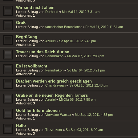
Antworten:
3
Wir sind nicht allein
Letzter Beitrag von
Durhoud
«
Mo Mai 14, 2012 7:31 am
Antworten:
1
Gruß
Letzter Beitrag von
tamarischer Botendienst
«
Fr Mai 11, 2012 11:54 am
Begrüßung
Letzter Beitrag von
Azuriel
«
So Apr 01, 2012 5:43 pm
Antworten:
3
Trauer um das Reich Aurian
Letzter Beitrag von
Fenndrakon
«
Mi Mär 07, 2012 7:08 pm
Es ist vollbracht
Letzter Beitrag von
Fenndrakon
«
So Mär 04, 2012 3:21 pm
Antworten:
3
Drachen werden erfolgreich geschlagen
Letzter Beitrag von
Chandrayaan
«
Sa Okt 15, 2011 12:48 pm
Grüße an die neuen Regenten Tamars
Letzter Beitrag von
Azuriel
«
Mi Okt 05, 2011 7:50 pm
Antworten:
3
Gold für Informationen
Letzter Beitrag von
Verwalter Warrax
«
Mo Sep 12, 2011 4:33 pm
Antworten:
1
Hallo
Letzter Beitrag von
Trevrezent
«
Sa Sep 03, 2011 8:00 am
Antworten:
3