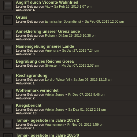
Angriff durch Vicomte Wahnfried
Letzter Beitrag von
Vito
«
Sa Feb 16, 2013 1:07 pm
Antworten:
4
Gruss
Letzter Beitrag von
tamarischer Botendienst
«
Sa Feb 09, 2013 12:00 pm
Annektierung unserer Grenzlande
Letzter Beitrag von
Rohan
«
Di Jan 29, 2013 10:38 pm
Antworten:
2
Namensgebung unserer Lande
Letzter Beitrag von
Amenyra
«
So Jan 27, 2013 7:24 pm
Antworten:
3
Begrüßung des Reiches Gorea
Letzter Beitrag von
Silvester
«
Mo Jan 07, 2013 2:07 am
Reichsgründung
Letzter Beitrag von
Lord of Winterfell
«
Sa Jan 05, 2013 12:15 am
Antworten:
1
Wolfenmark vernichtet
Letzter Beitrag von
Adelar Jones
«
Fr Dez 07, 2012 9:46 pm
Antworten:
2
Kriegsbericht
Letzter Beitrag von
Adelar Jones
«
Sa Dez 01, 2012 2:51 pm
Antworten:
13
Tamar-Tagesbote im Jahre 1097/2
Letzter Beitrag von
Agamemnon
«
Fr Nov 09, 2012 3:59 pm
Antworten:
1
Tamar-Tagesbote im Jahre 1065/0