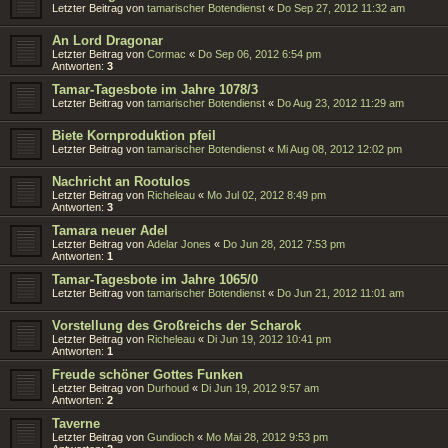
Letzter Beitrag von
tamarischer Botendienst
«
Do Sep 27, 2012 11:32 am
An Lord Dragonar
Letzter Beitrag von
Cormac
«
Do Sep 06, 2012 6:54 pm
Antworten:
3
Tamar-Tagesbote im Jahre 1078/3
Letzter Beitrag von
tamarischer Botendienst
«
Do Aug 23, 2012 11:29 am
Biete Kornproduktion pfeil
Letzter Beitrag von
tamarischer Botendienst
«
Mi Aug 08, 2012 12:02 pm
Nachricht an Rootulos
Letzter Beitrag von
Richeleau
«
Mo Jul 02, 2012 8:49 pm
Antworten:
3
Tamara neuer Adel
Letzter Beitrag von
Adelar Jones
«
Do Jun 28, 2012 7:53 pm
Antworten:
1
Tamar-Tagesbote im Jahre 1065/0
Letzter Beitrag von
tamarischer Botendienst
«
Do Jun 21, 2012 11:01 am
Vorstellung des Großreichs der Scharok
Letzter Beitrag von
Richeleau
«
Di Jun 19, 2012 10:41 pm
Antworten:
1
Freude schöner Gottes Funken
Letzter Beitrag von
Durhoud
«
Di Jun 19, 2012 9:57 am
Antworten:
2
Taverne
Letzter Beitrag von
Gundioch
«
Mo Mai 28, 2012 9:53 pm