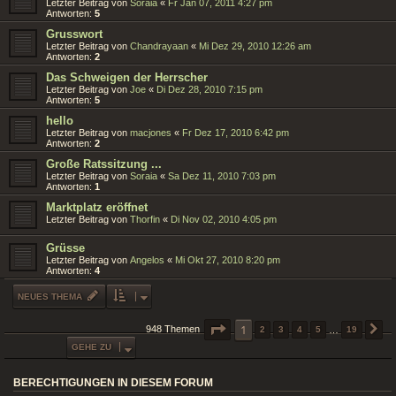
Letzter Beitrag von
Soraia
«
Fr Jan 07, 2011 4:27 pm
Antworten:
5
Grusswort
Letzter Beitrag von
Chandrayaan
«
Mi Dez 29, 2010 12:26 am
Antworten:
2
Das Schweigen der Herrscher
Letzter Beitrag von
Joe
«
Di Dez 28, 2010 7:15 pm
Antworten:
5
hello
Letzter Beitrag von
macjones
«
Fr Dez 17, 2010 6:42 pm
Antworten:
2
Große Ratssitzung ...
Letzter Beitrag von
Soraia
«
Sa Dez 11, 2010 7:03 pm
Antworten:
1
Marktplatz eröffnet
Letzter Beitrag von
Thorfin
«
Di Nov 02, 2010 4:05 pm
Grüsse
Letzter Beitrag von
Angelos
«
Mi Okt 27, 2010 8:20 pm
Antworten:
4
NEUES THEMA
SEITE
1
1
VON
19
948 Themen
2
3
4
5
…
19
N
GEHE ZU
BERECHTIGUNGEN IN DIESEM FORUM