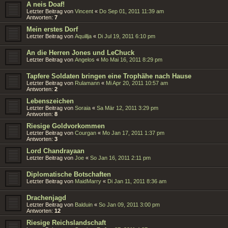
A neis Doaf!
Letzter Beitrag von
Vincent
«
Do Sep 01, 2011 11:39 am
Antworten:
7
Mein erstes Dorf
Letzter Beitrag von
Aquillja
«
Di Jul 19, 2011 6:10 pm
An die Herren Jones und LeChuck
Letzter Beitrag von
Angelos
«
Mo Mai 16, 2011 8:29 pm
Tapfere Soldaten bringen eine Trophähe nach Hause
Letzter Beitrag von
Rulamann
«
Mi Apr 20, 2011 10:57 am
Antworten:
2
Lebenszeichen
Letzter Beitrag von
Soraia
«
Sa Mär 12, 2011 3:29 pm
Antworten:
8
Riesige Goldvorkommen
Letzter Beitrag von
Courgan
«
Mo Jan 17, 2011 1:37 pm
Antworten:
3
Lord Chandrayaan
Letzter Beitrag von
Joe
«
So Jan 16, 2011 2:11 pm
Diplomatische Botschaften
Letzter Beitrag von
MaidMarry
«
Di Jan 11, 2011 8:36 am
Drachenjagd
Letzter Beitrag von
Balduin
«
So Jan 09, 2011 3:00 pm
Antworten:
12
Riesige Reichslandschaft