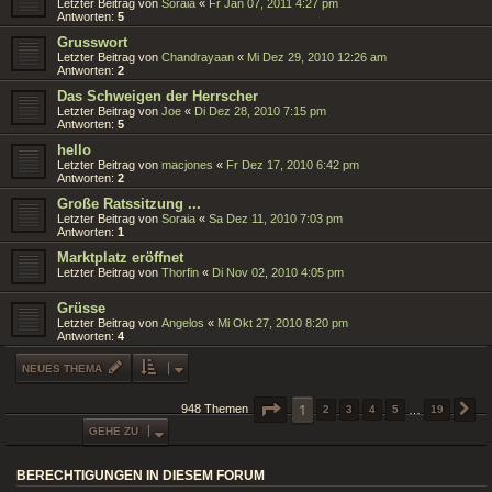
Letzter Beitrag von
Soraia
«
Fr Jan 07, 2011 4:27 pm
Antworten:
5
Grusswort
Letzter Beitrag von
Chandrayaan
«
Mi Dez 29, 2010 12:26 am
Antworten:
2
Das Schweigen der Herrscher
Letzter Beitrag von
Joe
«
Di Dez 28, 2010 7:15 pm
Antworten:
5
hello
Letzter Beitrag von
macjones
«
Fr Dez 17, 2010 6:42 pm
Antworten:
2
Große Ratssitzung ...
Letzter Beitrag von
Soraia
«
Sa Dez 11, 2010 7:03 pm
Antworten:
1
Marktplatz eröffnet
Letzter Beitrag von
Thorfin
«
Di Nov 02, 2010 4:05 pm
Grüsse
Letzter Beitrag von
Angelos
«
Mi Okt 27, 2010 8:20 pm
Antworten:
4
NEUES THEMA
SEITE
1
1
VON
19
948 Themen
2
3
4
5
…
19
N
GEHE ZU
BERECHTIGUNGEN IN DIESEM FORUM