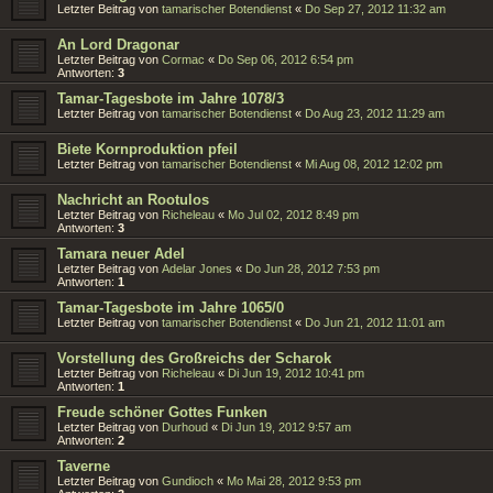
Letzter Beitrag von
tamarischer Botendienst
«
Do Sep 27, 2012 11:32 am
An Lord Dragonar
Letzter Beitrag von
Cormac
«
Do Sep 06, 2012 6:54 pm
Antworten:
3
Tamar-Tagesbote im Jahre 1078/3
Letzter Beitrag von
tamarischer Botendienst
«
Do Aug 23, 2012 11:29 am
Biete Kornproduktion pfeil
Letzter Beitrag von
tamarischer Botendienst
«
Mi Aug 08, 2012 12:02 pm
Nachricht an Rootulos
Letzter Beitrag von
Richeleau
«
Mo Jul 02, 2012 8:49 pm
Antworten:
3
Tamara neuer Adel
Letzter Beitrag von
Adelar Jones
«
Do Jun 28, 2012 7:53 pm
Antworten:
1
Tamar-Tagesbote im Jahre 1065/0
Letzter Beitrag von
tamarischer Botendienst
«
Do Jun 21, 2012 11:01 am
Vorstellung des Großreichs der Scharok
Letzter Beitrag von
Richeleau
«
Di Jun 19, 2012 10:41 pm
Antworten:
1
Freude schöner Gottes Funken
Letzter Beitrag von
Durhoud
«
Di Jun 19, 2012 9:57 am
Antworten:
2
Taverne
Letzter Beitrag von
Gundioch
«
Mo Mai 28, 2012 9:53 pm