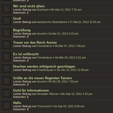
Antworten:
3
Wir sind nicht allein
Letzter Beitrag von
Durhoud
«
Mo Mai 14, 2012 7:31 am
Antworten:
1
Gruß
Letzter Beitrag von
tamarischer Botendienst
«
Fr Mai 11, 2012 11:54 am
Begrüßung
Letzter Beitrag von
Azuriel
«
So Apr 01, 2012 5:43 pm
Antworten:
3
Trauer um das Reich Aurian
Letzter Beitrag von
Fenndrakon
«
Mi Mär 07, 2012 7:08 pm
Es ist vollbracht
Letzter Beitrag von
Fenndrakon
«
So Mär 04, 2012 3:21 pm
Antworten:
3
Drachen werden erfolgreich geschlagen
Letzter Beitrag von
Chandrayaan
«
Sa Okt 15, 2011 12:48 pm
Grüße an die neuen Regenten Tamars
Letzter Beitrag von
Azuriel
«
Mi Okt 05, 2011 7:50 pm
Antworten:
3
Gold für Informationen
Letzter Beitrag von
Verwalter Warrax
«
Mo Sep 12, 2011 4:33 pm
Antworten:
1
Hallo
Letzter Beitrag von
Trevrezent
«
Sa Sep 03, 2011 8:00 am
Antworten:
3