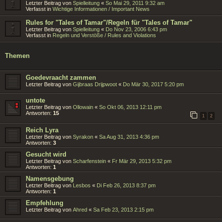
Letzter Beitrag von
Spielleitung
«
So Mai 29, 2011 9:32 am
Verfasst in
Wichtige Informationen / Important News
Rules for "Tales of Tamar"/Regeln für "Tales of Tamar"
Letzter Beitrag von
Spielleitung
«
Do Nov 23, 2006 6:43 pm
Verfasst in
Regeln und Verstöße / Rules and Violations
Themen
Goedevraacht zammen
Letzter Beitrag von
Gijbraas Drijpwoot
«
Do Mär 30, 2017 5:20 pm
untote
Letzter Beitrag von
Ollowain
«
So Okt 06, 2013 12:11 pm
Antworten:
15
1
2
Reich Lyra
Letzter Beitrag von
Syrakon
«
Sa Aug 31, 2013 4:36 pm
Antworten:
3
Gesucht wird
Letzter Beitrag von
Scharfenstein
«
Fr Mär 29, 2013 5:32 pm
Antworten:
1
Namensgebung
Letzter Beitrag von
Lesbos
«
Di Feb 26, 2013 8:37 pm
Antworten:
1
Empfehlung
Letzter Beitrag von
Ahred
«
Sa Feb 23, 2013 2:15 pm