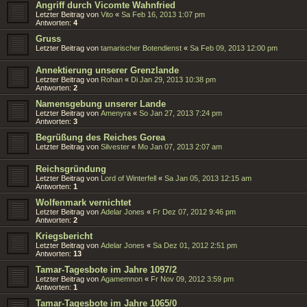
Angriff durch Vicomte Wahnfried
Letzter Beitrag von
Vito
«
Sa Feb 16, 2013 1:07 pm
Antworten:
4
Gruss
Letzter Beitrag von
tamarischer Botendienst
«
Sa Feb 09, 2013 12:00 pm
Annektierung unserer Grenzlande
Letzter Beitrag von
Rohan
«
Di Jan 29, 2013 10:38 pm
Antworten:
2
Namensgebung unserer Lande
Letzter Beitrag von
Amenyra
«
So Jan 27, 2013 7:24 pm
Antworten:
3
Begrüßung des Reiches Gorea
Letzter Beitrag von
Silvester
«
Mo Jan 07, 2013 2:07 am
Reichsgründung
Letzter Beitrag von
Lord of Winterfell
«
Sa Jan 05, 2013 12:15 am
Antworten:
1
Wolfenmark vernichtet
Letzter Beitrag von
Adelar Jones
«
Fr Dez 07, 2012 9:46 pm
Antworten:
2
Kriegsbericht
Letzter Beitrag von
Adelar Jones
«
Sa Dez 01, 2012 2:51 pm
Antworten:
13
Tamar-Tagesbote im Jahre 1097/2
Letzter Beitrag von
Agamemnon
«
Fr Nov 09, 2012 3:59 pm
Antworten:
1
Tamar-Tagesbote im Jahre 1065/0