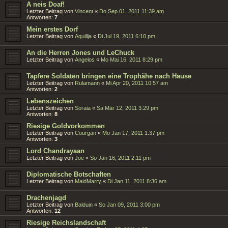
A neis Doaf!
Letzter Beitrag von
Vincent
«
Do Sep 01, 2011 11:39 am
Antworten:
7
Mein erstes Dorf
Letzter Beitrag von
Aquillja
«
Di Jul 19, 2011 6:10 pm
An die Herren Jones und LeChuck
Letzter Beitrag von
Angelos
«
Mo Mai 16, 2011 8:29 pm
Tapfere Soldaten bringen eine Trophähe nach Hause
Letzter Beitrag von
Rulamann
«
Mi Apr 20, 2011 10:57 am
Antworten:
2
Lebenszeichen
Letzter Beitrag von
Soraia
«
Sa Mär 12, 2011 3:29 pm
Antworten:
8
Riesige Goldvorkommen
Letzter Beitrag von
Courgan
«
Mo Jan 17, 2011 1:37 pm
Antworten:
3
Lord Chandrayaan
Letzter Beitrag von
Joe
«
So Jan 16, 2011 2:11 pm
Diplomatische Botschaften
Letzter Beitrag von
MaidMarry
«
Di Jan 11, 2011 8:36 am
Drachenjagd
Letzter Beitrag von
Balduin
«
So Jan 09, 2011 3:00 pm
Antworten:
12
Riesige Reichslandschaft