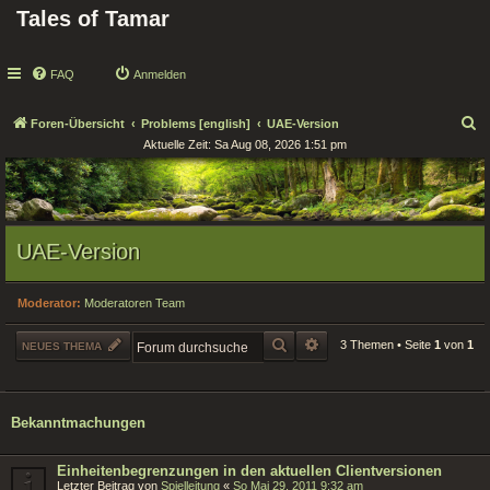
Tales of Tamar
FAQ
Anmelden
S
Foren-Übersicht
Problems [english]
UAE-Version
Aktuelle Zeit: Sa Aug 08, 2026 1:51 pm
u
c
h
e
UAE-Version
Moderator:
Moderatoren Team
SUCHE
ERWEITERTE SUCHE
3 Themen • Seite
1
von
1
NEUES THEMA
Bekanntmachungen
Einheitenbegrenzungen in den aktuellen Clientversionen
Letzter Beitrag von
Spielleitung
«
So Mai 29, 2011 9:32 am