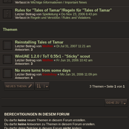
Verfasst in
Wichtige Informationen / Important News
Rules for "Tales of Tamar"/Regeln für "Tales of Tamar"
Letzter Beitrag von
Spielleitung
«
Do Nov 23, 2006 6:43 pm
Verfasst in
Regeln und Verstöße / Rules and Violations
Themen
Reinstalling Tales of Tamar
Letzter Beitrag von
Wolfen
«
Di Jul 31, 2007 11:21 am
Antworten:
3
WinUAE 1.2.0 / ToT 0.55r1 - "Sticky" scout
Letzter Beitrag von
Wolfen
«
Fr Jun 16, 2006 10:42 am
Antworten:
3
No more turns from some days
Letzter Beitrag von
Godefroy
«
Mo Jan 16, 2006 11:09 pm
Antworten:
4
NEUES THEMA
3 Themen • Seite
1
von
1
GEHE ZU
BERECHTIGUNGEN IN DIESEM FORUM
Du darfst
keine
neuen Themen in diesem Forum erstellen.
Du darfst
keine
Antworten zu Themen in diesem Forum erstellen.
Du darfst deine Beiträge in diesem Forum
nicht
ändern.