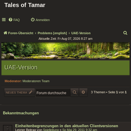
Tales of Tamar
FAQ
Anmelden
S
Foren-Übersicht
Problems [english]
UAE-Version
Aktuelle Zeit: Fr Aug 07, 2026 8:27 am
u
c
h
e
UAE-Version
Moderator:
Moderatoren Team
SUCHE
ERWEITERTE SUCHE
3 Themen • Seite
1
von
1
NEUES THEMA
Bekanntmachungen
Einheitenbegrenzungen in den aktuellen Clientversionen
Letzter Beitrag von
Spielleitung
«
So Mai 29, 2011 9:32 am