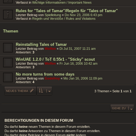
Verfasst in
Wichtige Informationen / Important News
Rules for "Tales of Tamar"/Regeln für "Tales of Tamar"
Letzter Beitrag von
Spielleitung
«
Do Nov 23, 2006 6:43 pm
Verfasst in
Regeln und Verstöße / Rules and Violations
Themen
Reinstalling Tales of Tamar
Letzter Beitrag von
Wolfen
«
Di Jul 31, 2007 11:21 am
Antworten:
3
WinUAE 1.2.0 / ToT 0.55r1 - "Sticky" scout
Letzter Beitrag von
Wolfen
«
Fr Jun 16, 2006 10:42 am
Antworten:
3
No more turns from some days
Letzter Beitrag von
Godefroy
«
Mo Jan 16, 2006 11:09 pm
Antworten:
4
NEUES THEMA
3 Themen • Seite
1
von
1
GEHE ZU
BERECHTIGUNGEN IN DIESEM FORUM
Du darfst
keine
neuen Themen in diesem Forum erstellen.
Du darfst
keine
Antworten zu Themen in diesem Forum erstellen.
Du darfst deine Beiträge in diesem Forum
nicht
ändern.