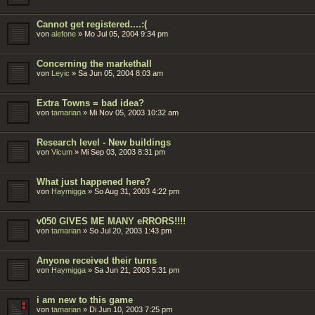
Cannot get registered....:(
von
alefone
»
Mo Jul 05, 2004 9:34 pm
Concerning the markethall
von
Leyic
»
Sa Jun 05, 2004 8:03 am
Extra Towns = bad idea?
von
tamarian
»
Mi Nov 05, 2003 10:32 am
Research level - New buildings
von
Vicum
»
Mi Sep 03, 2003 8:31 pm
What just happened here?
von
Haymigga
»
So Aug 31, 2003 4:22 pm
v050 GIVES ME MANY eRRORS!!!!
von
tamarian
»
So Jul 20, 2003 1:43 pm
Anyone received their turns
von
Haymigga
»
Sa Jun 21, 2003 5:31 pm
i am new to this game
von
tamarian
»
Di Jun 10, 2003 7:25 pm