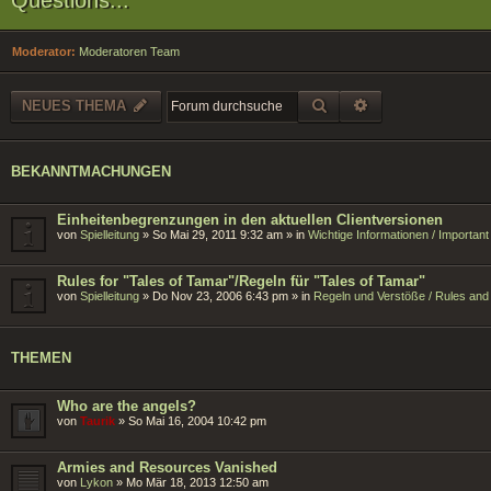
Moderator:
Moderatoren Team
SUCHE
ERWEITERTE SU
NEUES THEMA
BEKANNTMACHUNGEN
Einheitenbegrenzungen in den aktuellen Clientversionen
von
Spielleitung
»
So Mai 29, 2011 9:32 am
» in
Wichtige Informationen / Importan
Rules for "Tales of Tamar"/Regeln für "Tales of Tamar"
von
Spielleitung
»
Do Nov 23, 2006 6:43 pm
» in
Regeln und Verstöße / Rules and 
THEMEN
Who are the angels?
von
Taurik
»
So Mai 16, 2004 10:42 pm
Armies and Resources Vanished
von
Lykon
»
Mo Mär 18, 2013 12:50 am