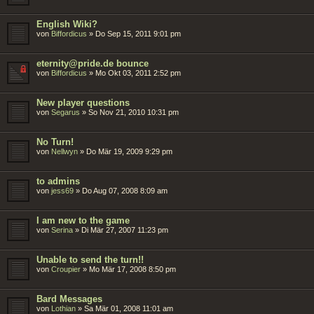
English Wiki?
von
Biffordicus
»
Do Sep 15, 2011 9:01 pm
eternity@pride.de bounce
von
Biffordicus
»
Mo Okt 03, 2011 2:52 pm
New player questions
von
Segarus
»
So Nov 21, 2010 10:31 pm
No Turn!
von
Nellwyn
»
Do Mär 19, 2009 9:29 pm
to admins
von
jess69
»
Do Aug 07, 2008 8:09 am
I am new to the game
von
Serina
»
Di Mär 27, 2007 11:23 pm
Unable to send the turn!!
von
Croupier
»
Mo Mär 17, 2008 8:50 pm
Bard Messages
von
Lothian
»
Sa Mär 01, 2008 11:01 am