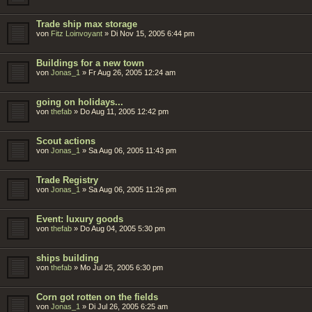
Trade ship max storage
von
Fitz Loinvoyant
»
Di Nov 15, 2005 6:44 pm
Buildings for a new town
von
Jonas_1
»
Fr Aug 26, 2005 12:24 am
going on holidays...
von
thefab
»
Do Aug 11, 2005 12:42 pm
Scout actions
von
Jonas_1
»
Sa Aug 06, 2005 11:43 pm
Trade Registry
von
Jonas_1
»
Sa Aug 06, 2005 11:26 pm
Event: luxury goods
von
thefab
»
Do Aug 04, 2005 5:30 pm
ships building
von
thefab
»
Mo Jul 25, 2005 6:30 pm
Corn got rotten on the fields
von
Jonas_1
»
Di Jul 26, 2005 6:25 am