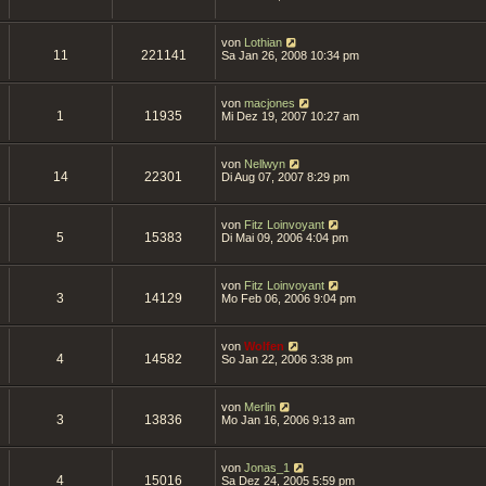
von
Lothian
11
221141
Sa Jan 26, 2008 10:34 pm
von
macjones
1
11935
Mi Dez 19, 2007 10:27 am
von
Nellwyn
14
22301
Di Aug 07, 2007 8:29 pm
von
Fitz Loinvoyant
5
15383
Di Mai 09, 2006 4:04 pm
von
Fitz Loinvoyant
3
14129
Mo Feb 06, 2006 9:04 pm
von
Wolfen
4
14582
So Jan 22, 2006 3:38 pm
von
Merlin
3
13836
Mo Jan 16, 2006 9:13 am
von
Jonas_1
4
15016
Sa Dez 24, 2005 5:59 pm