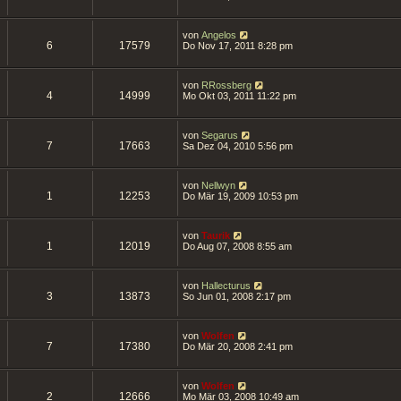
von
Angelos
6
17579
Do Nov 17, 2011 8:28 pm
von
RRossberg
4
14999
Mo Okt 03, 2011 11:22 pm
von
Segarus
7
17663
Sa Dez 04, 2010 5:56 pm
von
Nellwyn
1
12253
Do Mär 19, 2009 10:53 pm
von
Taurik
1
12019
Do Aug 07, 2008 8:55 am
von
Hallecturus
3
13873
So Jun 01, 2008 2:17 pm
von
Wolfen
7
17380
Do Mär 20, 2008 2:41 pm
von
Wolfen
2
12666
Mo Mär 03, 2008 10:49 am