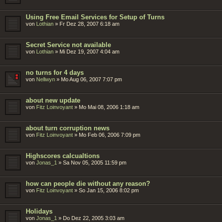
Using Free Email Services for Setup of Turns
von
Lothian
»
Fr Dez 28, 2007 6:18 am
Secret Service not available
von
Lothian
»
Mi Dez 19, 2007 4:04 am
no turns for 4 days
von
Nellwyn
»
Mo Aug 06, 2007 7:07 pm
about new update
von
Fitz Loinvoyant
»
Mo Mai 08, 2006 1:18 am
about turn corruption news
von
Fitz Loinvoyant
»
Mo Feb 06, 2006 7:09 pm
Highscores calcualtions
von
Jonas_1
»
Sa Nov 05, 2005 11:59 pm
how can people die without any reason?
von
Fitz Loinvoyant
»
So Jan 15, 2006 8:02 pm
Holidays
von
Jonas_1
»
Do Dez 22, 2005 3:03 am