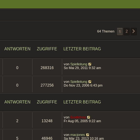
1
2
64 Themen
ANTWORTEN
ZUGRIFFE
LETZTER BEITRAG
von
Spielleitung
0
268316
So Mai 29, 2011 9:32 am
von
Spielleitung
0
277256
Do Nov 23, 2006 6:43 pm
ANTWORTEN
ZUGRIFFE
LETZTER BEITRAG
von
Godefroy
2
13248
Fr Aug 05, 2005 9:22 am
von
macjones
5
46946
Sa Mär 23, 2013 10:16 am