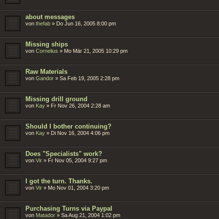
about messages
von
thefab
»
Do Jun 16, 2005 8:00 pm
Missing ships
von
Cornelius
»
Mo Mär 21, 2005 10:29 pm
Raw Materials
von
Gandor
»
Sa Feb 19, 2005 2:28 pm
Missing drill ground
von
Kay
»
Fr Nov 26, 2004 2:28 am
Should I bother continuing?
von
Kay
»
Di Nov 16, 2004 4:06 pm
Does "Specialists" work?
von
Vir
»
Fr Nov 05, 2004 9:27 pm
I got the turn. Thanks.
von
Vir
»
Mo Nov 01, 2004 3:20 pm
Purchasing Turns via Paypal
von
Matador
»
Sa Aug 21, 2004 1:02 pm