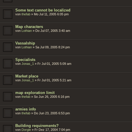
Some text cannot be localized
von
thefab
»
Mo Jul 11, 2005 6:05 pm
Map characters
von
Lothian
»
Do Jul 07, 2005 3:40 am
Vassalship
von
Lothian
»
Sa Jul 09, 2005 8:24 pm
Specialists
von
Jonas_1
»
Fr Jul 01, 2005 5:09 am
Market place
von
Jonas_1
»
Fr Jul 01, 2005 5:21 am
map exploration limit
von
thefab
»
So Jun 26, 2005 6:16 pm
armies info
von
thefab
»
Do Jun 23, 2005 6:53 pm
Building requirements?
von
Dorgie
»
Fr Dez 17, 2004 7:04 pm