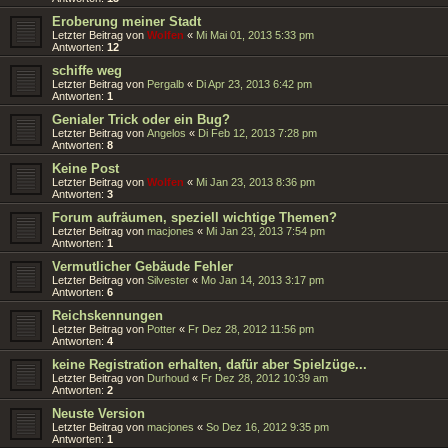
Eroberung meiner Stadt
Letzter Beitrag von
Wolfen
«
Mi Mai 01, 2013 5:33 pm
Antworten:
12
schiffe weg
Letzter Beitrag von
Pergalb
«
Di Apr 23, 2013 6:42 pm
Antworten:
1
Genialer Trick oder ein Bug?
Letzter Beitrag von
Angelos
«
Di Feb 12, 2013 7:28 pm
Antworten:
8
Keine Post
Letzter Beitrag von
Wolfen
«
Mi Jan 23, 2013 8:36 pm
Antworten:
3
Forum aufräumen, speziell wichtige Themen?
Letzter Beitrag von
macjones
«
Mi Jan 23, 2013 7:54 pm
Antworten:
1
Vermutlicher Gebäude Fehler
Letzter Beitrag von
Silvester
«
Mo Jan 14, 2013 3:17 pm
Antworten:
6
Reichskennungen
Letzter Beitrag von
Potter
«
Fr Dez 28, 2012 11:56 pm
Antworten:
4
keine Registration erhalten, dafür aber Spielzüge...
Letzter Beitrag von
Durhoud
«
Fr Dez 28, 2012 10:39 am
Antworten:
2
Neuste Version
Letzter Beitrag von
macjones
«
So Dez 16, 2012 9:35 pm
Antworten:
1