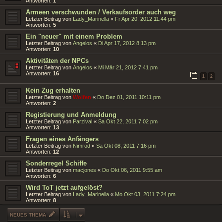
Antworten:
1
Armeen verschwunden / Verkaufsorder auch weg
Letzter Beitrag von
Lady_Marinella
«
Fr Apr 20, 2012 11:44 pm
Antworten:
5
Ein "neuer" mit einem Problem
Letzter Beitrag von
Angelos
«
Di Apr 17, 2012 8:13 pm
Antworten:
10
Aktivitäten der NPCs
Letzter Beitrag von
Angelos
«
Mi Mär 21, 2012 7:41 pm
Antworten:
16
1
2
Kein Zug erhalten
Letzter Beitrag von
Wolfen
«
Do Dez 01, 2011 10:11 pm
Antworten:
2
Registierung und Anmeldung
Letzter Beitrag von
Parzival
«
Sa Okt 22, 2011 7:02 pm
Antworten:
13
Fragen eines Anfängers
Letzter Beitrag von
Nimrod
«
Sa Okt 08, 2011 7:16 pm
Antworten:
12
Sonderregel Schiffe
Letzter Beitrag von
macjones
«
Do Okt 06, 2011 9:55 am
Antworten:
6
Wird ToT jetzt aufgelöst?
Letzter Beitrag von
Lady_Marinella
«
Mo Okt 03, 2011 7:24 pm
Antworten:
8
NEUES THEMA