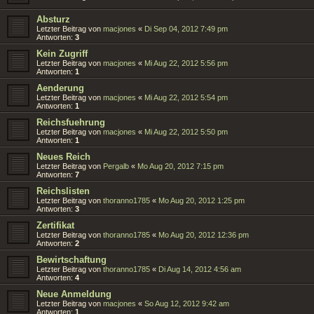
Absturz
Letzter Beitrag von
macjones
«
Di Sep 04, 2012 7:49 pm
Antworten:
3
Kein Zugriff
Letzter Beitrag von
macjones
«
Mi Aug 22, 2012 5:56 pm
Antworten:
1
Aenderung
Letzter Beitrag von
macjones
«
Mi Aug 22, 2012 5:54 pm
Antworten:
1
Reichsfuehrung
Letzter Beitrag von
macjones
«
Mi Aug 22, 2012 5:50 pm
Antworten:
1
Neues Reich
Letzter Beitrag von
Pergalb
«
Mo Aug 20, 2012 7:15 pm
Antworten:
7
Reichslisten
Letzter Beitrag von
thoranno1785
«
Mo Aug 20, 2012 1:25 pm
Antworten:
3
Zertifikat
Letzter Beitrag von
thoranno1785
«
Mo Aug 20, 2012 12:36 pm
Antworten:
2
Bewirtschaftung
Letzter Beitrag von
thoranno1785
«
Di Aug 14, 2012 4:56 am
Antworten:
4
Neue Anmeldung
Letzter Beitrag von
macjones
«
So Aug 12, 2012 9:42 am
Antworten:
1