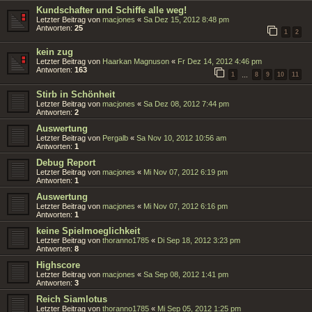
Kundschafter und Schiffe alle weg!
Letzter Beitrag von
macjones
«
Sa Dez 15, 2012 8:48 pm
Antworten:
25
1
2
kein zug
Letzter Beitrag von
Haarkan Magnuson
«
Fr Dez 14, 2012 4:46 pm
Antworten:
163
1
8
9
10
11
…
Stirb in Schönheit
Letzter Beitrag von
macjones
«
Sa Dez 08, 2012 7:44 pm
Antworten:
2
Auswertung
Letzter Beitrag von
Pergalb
«
Sa Nov 10, 2012 10:56 am
Antworten:
1
Debug Report
Letzter Beitrag von
macjones
«
Mi Nov 07, 2012 6:19 pm
Antworten:
1
Auswertung
Letzter Beitrag von
macjones
«
Mi Nov 07, 2012 6:16 pm
Antworten:
1
keine Spielmoeglichkeit
Letzter Beitrag von
thoranno1785
«
Di Sep 18, 2012 3:23 pm
Antworten:
8
Highscore
Letzter Beitrag von
macjones
«
Sa Sep 08, 2012 1:41 pm
Antworten:
3
Reich Siamlotus
Letzter Beitrag von
thoranno1785
«
Mi Sep 05, 2012 1:25 pm