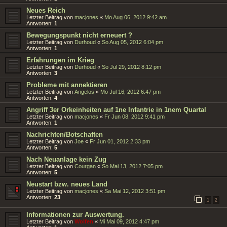
Neues Reich
Letzter Beitrag von
macjones
«
Mo Aug 06, 2012 9:42 am
Antworten:
1
Bewegungspunkt nicht erneuert ?
Letzter Beitrag von
Durhoud
«
So Aug 05, 2012 6:04 pm
Antworten:
1
Erfahrungen im Krieg
Letzter Beitrag von
Durhoud
«
So Jul 29, 2012 8:12 pm
Antworten:
3
Probleme mit annektieren
Letzter Beitrag von
Angelos
«
Mo Jul 16, 2012 6:47 pm
Antworten:
4
Angriff 3er Orkeinheiten auf 1ne Infantrie in 1nem Quartal
Letzter Beitrag von
macjones
«
Fr Jun 08, 2012 9:41 pm
Antworten:
1
Nachrichten/Botschaften
Letzter Beitrag von
Joe
«
Fr Jun 01, 2012 2:33 pm
Antworten:
5
Nach Neuanlage kein Zug
Letzter Beitrag von
Courgan
«
So Mai 13, 2012 7:05 pm
Antworten:
5
Neustart bzw. neues Land
Letzter Beitrag von
macjones
«
Sa Mai 12, 2012 3:51 pm
Antworten:
23
1
2
Informationen zur Auswertung.
Letzter Beitrag von
Wolfen
«
Mi Mai 09, 2012 4:47 pm