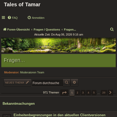
Tales of Tamar
FAQ
Anmelden
S
Foren-Übersicht
Fragen / Questions
Fragen...
Aktuelle Zeit: Do Aug 06, 2026 9:16 am
u
c
h
e
Fragen...
Moderator:
Moderatoren Team
SUCHE
ERWEITERTE SUCHE
NEUES THEMA
SEITE
1
1
VON
20
971 Themen
2
3
4
5
…
20
N
Bekanntmachungen
Einheitenbegrenzungen in den aktuellen Clientversionen