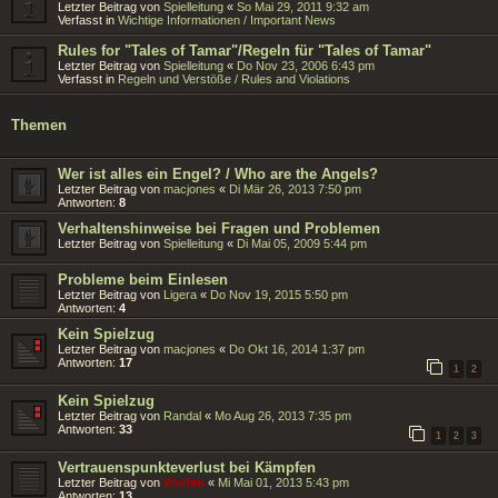
Letzter Beitrag von
Spielleitung
«
So Mai 29, 2011 9:32 am
Verfasst in
Wichtige Informationen / Important News
Rules for "Tales of Tamar"/Regeln für "Tales of Tamar"
Letzter Beitrag von
Spielleitung
«
Do Nov 23, 2006 6:43 pm
Verfasst in
Regeln und Verstöße / Rules and Violations
Themen
Wer ist alles ein Engel? / Who are the Angels?
Letzter Beitrag von
macjones
«
Di Mär 26, 2013 7:50 pm
Antworten:
8
Verhaltenshinweise bei Fragen und Problemen
Letzter Beitrag von
Spielleitung
«
Di Mai 05, 2009 5:44 pm
Probleme beim Einlesen
Letzter Beitrag von
Ligera
«
Do Nov 19, 2015 5:50 pm
Antworten:
4
Kein Spielzug
Letzter Beitrag von
macjones
«
Do Okt 16, 2014 1:37 pm
Antworten:
17
1
2
Kein Spielzug
Letzter Beitrag von
Randal
«
Mo Aug 26, 2013 7:35 pm
Antworten:
33
1
2
3
Vertrauenspunkteverlust bei Kämpfen
Letzter Beitrag von
Wolfen
«
Mi Mai 01, 2013 5:43 pm
Antworten:
13