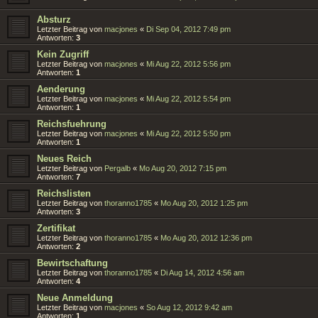
Absturz
Letzter Beitrag von
macjones
«
Di Sep 04, 2012 7:49 pm
Antworten:
3
Kein Zugriff
Letzter Beitrag von
macjones
«
Mi Aug 22, 2012 5:56 pm
Antworten:
1
Aenderung
Letzter Beitrag von
macjones
«
Mi Aug 22, 2012 5:54 pm
Antworten:
1
Reichsfuehrung
Letzter Beitrag von
macjones
«
Mi Aug 22, 2012 5:50 pm
Antworten:
1
Neues Reich
Letzter Beitrag von
Pergalb
«
Mo Aug 20, 2012 7:15 pm
Antworten:
7
Reichslisten
Letzter Beitrag von
thoranno1785
«
Mo Aug 20, 2012 1:25 pm
Antworten:
3
Zertifikat
Letzter Beitrag von
thoranno1785
«
Mo Aug 20, 2012 12:36 pm
Antworten:
2
Bewirtschaftung
Letzter Beitrag von
thoranno1785
«
Di Aug 14, 2012 4:56 am
Antworten:
4
Neue Anmeldung
Letzter Beitrag von
macjones
«
So Aug 12, 2012 9:42 am
Antworten:
1