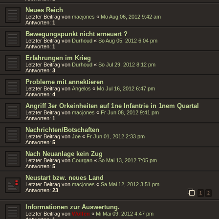
Neues Reich
Letzter Beitrag von
macjones
«
Mo Aug 06, 2012 9:42 am
Antworten:
1
Bewegungspunkt nicht erneuert ?
Letzter Beitrag von
Durhoud
«
So Aug 05, 2012 6:04 pm
Antworten:
1
Erfahrungen im Krieg
Letzter Beitrag von
Durhoud
«
So Jul 29, 2012 8:12 pm
Antworten:
3
Probleme mit annektieren
Letzter Beitrag von
Angelos
«
Mo Jul 16, 2012 6:47 pm
Antworten:
4
Angriff 3er Orkeinheiten auf 1ne Infantrie in 1nem Quartal
Letzter Beitrag von
macjones
«
Fr Jun 08, 2012 9:41 pm
Antworten:
1
Nachrichten/Botschaften
Letzter Beitrag von
Joe
«
Fr Jun 01, 2012 2:33 pm
Antworten:
5
Nach Neuanlage kein Zug
Letzter Beitrag von
Courgan
«
So Mai 13, 2012 7:05 pm
Antworten:
5
Neustart bzw. neues Land
Letzter Beitrag von
macjones
«
Sa Mai 12, 2012 3:51 pm
Antworten:
23
1
2
Informationen zur Auswertung.
Letzter Beitrag von
Wolfen
«
Mi Mai 09, 2012 4:47 pm