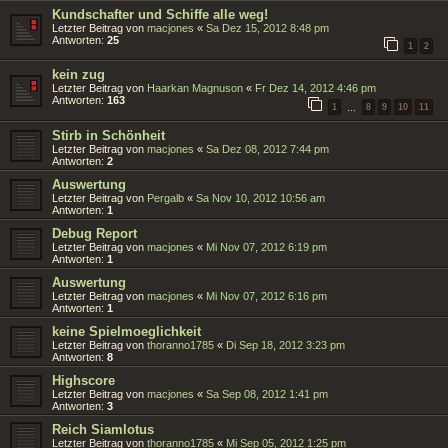
Kundschafter und Schiffe alle weg!
Letzter Beitrag von
macjones
«
Sa Dez 15, 2012 8:48 pm
Antworten:
25
1
2
kein zug
Letzter Beitrag von
Haarkan Magnuson
«
Fr Dez 14, 2012 4:46 pm
Antworten:
163
1
8
9
10
11
…
Stirb in Schönheit
Letzter Beitrag von
macjones
«
Sa Dez 08, 2012 7:44 pm
Antworten:
2
Auswertung
Letzter Beitrag von
Pergalb
«
Sa Nov 10, 2012 10:56 am
Antworten:
1
Debug Report
Letzter Beitrag von
macjones
«
Mi Nov 07, 2012 6:19 pm
Antworten:
1
Auswertung
Letzter Beitrag von
macjones
«
Mi Nov 07, 2012 6:16 pm
Antworten:
1
keine Spielmoeglichkeit
Letzter Beitrag von
thoranno1785
«
Di Sep 18, 2012 3:23 pm
Antworten:
8
Highscore
Letzter Beitrag von
macjones
«
Sa Sep 08, 2012 1:41 pm
Antworten:
3
Reich Siamlotus
Letzter Beitrag von
thoranno1785
«
Mi Sep 05, 2012 1:25 pm