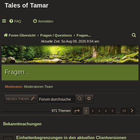
Tales of Tamar
FAQ
Anmelden
S
Foren-Übersicht
Fragen / Questions
Fragen...
Aktuelle Zeit: So Aug 09, 2026 8:54 am
u
c
h
e
Fragen...
Moderator:
Moderatoren Team
SUCHE
ERWEITERTE SUCHE
NEUES THEMA
SEITE
1
1
VON
20
971 Themen
2
3
4
5
…
20
N
Bekanntmachungen
Einheitenbegrenzungen in den aktuellen Clientversionen