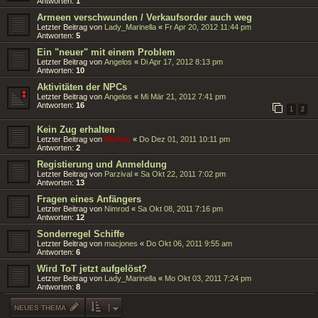
Antworten:
1
Armeen verschwunden / Verkaufsorder auch weg
Letzter Beitrag von
Lady_Marinella
«
Fr Apr 20, 2012 11:44 pm
Antworten:
5
Ein "neuer" mit einem Problem
Letzter Beitrag von
Angelos
«
Di Apr 17, 2012 8:13 pm
Antworten:
10
Aktivitäten der NPCs
Letzter Beitrag von
Angelos
«
Mi Mär 21, 2012 7:41 pm
Antworten:
16
1
2
Kein Zug erhalten
Letzter Beitrag von
Wolfen
«
Do Dez 01, 2011 10:11 pm
Antworten:
2
Registierung und Anmeldung
Letzter Beitrag von
Parzival
«
Sa Okt 22, 2011 7:02 pm
Antworten:
13
Fragen eines Anfängers
Letzter Beitrag von
Nimrod
«
Sa Okt 08, 2011 7:16 pm
Antworten:
12
Sonderregel Schiffe
Letzter Beitrag von
macjones
«
Do Okt 06, 2011 9:55 am
Antworten:
6
Wird ToT jetzt aufgelöst?
Letzter Beitrag von
Lady_Marinella
«
Mo Okt 03, 2011 7:24 pm
Antworten:
8
NEUES THEMA