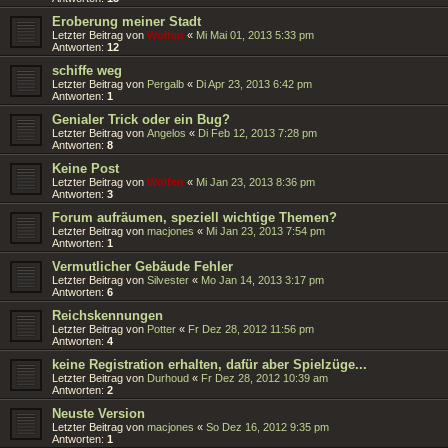
Eroberung meiner Stadt
Letzter Beitrag von
Wolfen
«
Mi Mai 01, 2013 5:33 pm
Antworten:
12
schiffe weg
Letzter Beitrag von
Pergalb
«
Di Apr 23, 2013 6:42 pm
Antworten:
1
Genialer Trick oder ein Bug?
Letzter Beitrag von
Angelos
«
Di Feb 12, 2013 7:28 pm
Antworten:
8
Keine Post
Letzter Beitrag von
Wolfen
«
Mi Jan 23, 2013 8:36 pm
Antworten:
3
Forum aufräumen, speziell wichtige Themen?
Letzter Beitrag von
macjones
«
Mi Jan 23, 2013 7:54 pm
Antworten:
1
Vermutlicher Gebäude Fehler
Letzter Beitrag von
Silvester
«
Mo Jan 14, 2013 3:17 pm
Antworten:
6
Reichskennungen
Letzter Beitrag von
Potter
«
Fr Dez 28, 2012 11:56 pm
Antworten:
4
keine Registration erhalten, dafür aber Spielzüge...
Letzter Beitrag von
Durhoud
«
Fr Dez 28, 2012 10:39 am
Antworten:
2
Neuste Version
Letzter Beitrag von
macjones
«
So Dez 16, 2012 9:35 pm
Antworten:
1