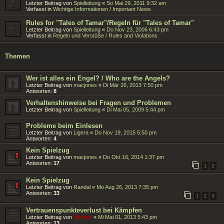
Letzter Beitrag von
Spielleitung
«
So Mai 29, 2011 9:32 am
Verfasst in
Wichtige Informationen / Important News
Rules for "Tales of Tamar"/Regeln für "Tales of Tamar"
Letzter Beitrag von
Spielleitung
«
Do Nov 23, 2006 6:43 pm
Verfasst in
Regeln und Verstöße / Rules and Violations
Themen
Wer ist alles ein Engel? / Who are the Angels?
Letzter Beitrag von
macjones
«
Di Mär 26, 2013 7:50 pm
Antworten:
8
Verhaltenshinweise bei Fragen und Problemen
Letzter Beitrag von
Spielleitung
«
Di Mai 05, 2009 5:44 pm
Probleme beim Einlesen
Letzter Beitrag von
Ligera
«
Do Nov 19, 2015 5:50 pm
Antworten:
4
Kein Spielzug
Letzter Beitrag von
macjones
«
Do Okt 16, 2014 1:37 pm
Antworten:
17
1
2
Kein Spielzug
Letzter Beitrag von
Randal
«
Mo Aug 26, 2013 7:35 pm
Antworten:
33
1
2
3
Vertrauenspunkteverlust bei Kämpfen
Letzter Beitrag von
Wolfen
«
Mi Mai 01, 2013 5:43 pm
Antworten:
13