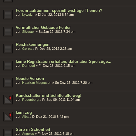
Forum aufräumen, speziell wichtige Themen?
von
Lywelyn
»
Di Jan 22, 2013 8:34 am
Vermutlicher Gebäude Fehler
von
Silvester
»
Sa Jan 12, 2013 7:34 pm
Reichskennungen
von
Gorea
»
Fr Dez 28, 2012 2:23 am
keine Registration erhalten, dafür aber Spielzüge...
von
Durhoud
»
Fr Dez 28, 2012 9:15 am
Neuste Version
von
Haarkan Magnuson
»
So Dez 16, 2012 7:20 pm
Kundschafter und Schiffe alle weg!
von
Rucenberg
»
Fr Sep 09, 2011 11:04 am
kein zug
von
Alba
»
Di Dez 21, 2010 8:42 pm
Stirb in Schönheit
von
Angelos
»
Fr Nov 23, 2012 6:18 pm