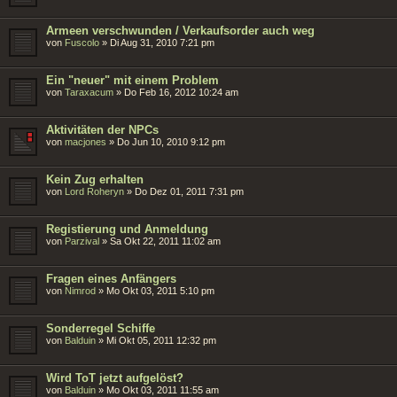
Armeen verschwunden / Verkaufsorder auch weg
von
Fuscolo
»
Di Aug 31, 2010 7:21 pm
Ein "neuer" mit einem Problem
von
Taraxacum
»
Do Feb 16, 2012 10:24 am
Aktivitäten der NPCs
von
macjones
»
Do Jun 10, 2010 9:12 pm
Kein Zug erhalten
von
Lord Roheryn
»
Do Dez 01, 2011 7:31 pm
Registierung und Anmeldung
von
Parzival
»
Sa Okt 22, 2011 11:02 am
Fragen eines Anfängers
von
Nimrod
»
Mo Okt 03, 2011 5:10 pm
Sonderregel Schiffe
von
Balduin
»
Mi Okt 05, 2011 12:32 pm
Wird ToT jetzt aufgelöst?
von
Balduin
»
Mo Okt 03, 2011 11:55 am