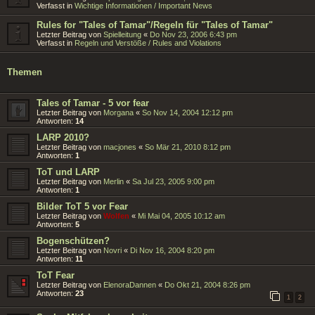
Verfasst in
Wichtige Informationen / Important News
Rules for "Tales of Tamar"/Regeln für "Tales of Tamar"
Letzter Beitrag von
Spielleitung
«
Do Nov 23, 2006 6:43 pm
Verfasst in
Regeln und Verstöße / Rules and Violations
Themen
Tales of Tamar - 5 vor fear
Letzter Beitrag von
Morgana
«
So Nov 14, 2004 12:12 pm
Antworten:
14
LARP 2010?
Letzter Beitrag von
macjones
«
So Mär 21, 2010 8:12 pm
Antworten:
1
ToT und LARP
Letzter Beitrag von
Merlin
«
Sa Jul 23, 2005 9:00 pm
Antworten:
1
Bilder ToT 5 vor Fear
Letzter Beitrag von
Wolfen
«
Mi Mai 04, 2005 10:12 am
Antworten:
5
Bogenschützen?
Letzter Beitrag von
Novri
«
Di Nov 16, 2004 8:20 pm
Antworten:
11
ToT Fear
Letzter Beitrag von
ElenoraDannen
«
Do Okt 21, 2004 8:26 pm
Antworten:
23
1
2