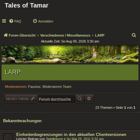
Tales of Tamar
FAQ
Anmelden
S
Foren-Übersicht
Verschiedenes / Miscellaneous
LARP
Aktuelle Zeit: So Aug 09, 2026 3:30 am
u
c
h
e
LARP
Moderatoren:
Faustus
,
Moderatoren Team
SUCHE
ERWEITERTE SUCHE
NEUES THEMA
23 Themen • Seite
1
von
1
Bekanntmachungen
Einheitenbegrenzungen in den aktuellen Clientversionen
Letzter Beitrag von
Spielleitung
«
So Mai 29, 2011 9:32 am