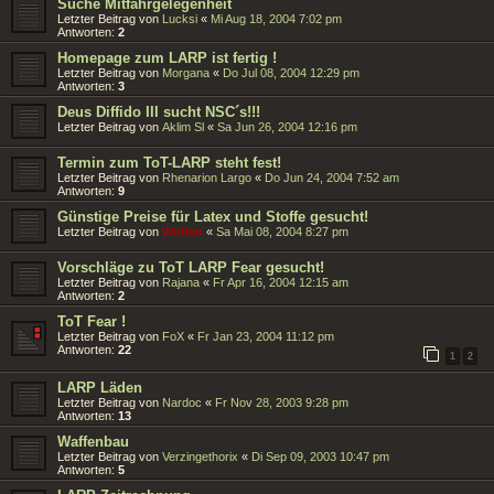
Suche Mitfahrgelegenheit
Letzter Beitrag von
Lucksi
«
Mi Aug 18, 2004 7:02 pm
Antworten:
2
Homepage zum LARP ist fertig !
Letzter Beitrag von
Morgana
«
Do Jul 08, 2004 12:29 pm
Antworten:
3
Deus Diffido III sucht NSC´s!!!
Letzter Beitrag von
Aklim Sl
«
Sa Jun 26, 2004 12:16 pm
Termin zum ToT-LARP steht fest!
Letzter Beitrag von
Rhenarion Largo
«
Do Jun 24, 2004 7:52 am
Antworten:
9
Günstige Preise für Latex und Stoffe gesucht!
Letzter Beitrag von
Wolfen
«
Sa Mai 08, 2004 8:27 pm
Vorschläge zu ToT LARP Fear gesucht!
Letzter Beitrag von
Rajana
«
Fr Apr 16, 2004 12:15 am
Antworten:
2
ToT Fear !
Letzter Beitrag von
FoX
«
Fr Jan 23, 2004 11:12 pm
Antworten:
22
1
2
LARP Läden
Letzter Beitrag von
Nardoc
«
Fr Nov 28, 2003 9:28 pm
Antworten:
13
Waffenbau
Letzter Beitrag von
Verzingethorix
«
Di Sep 09, 2003 10:47 pm
Antworten:
5