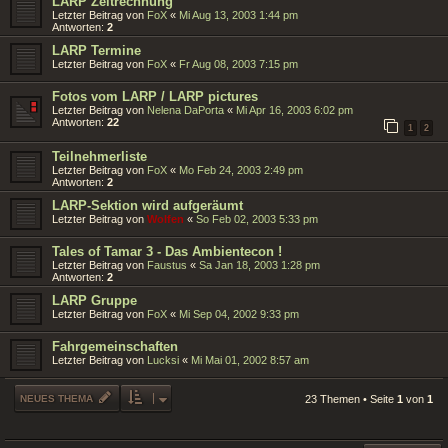
LARP Zeitrechnung
Letzter Beitrag von
FoX
«
Mi Aug 13, 2003 1:44 pm
Antworten:
2
LARP Termine
Letzter Beitrag von
FoX
«
Fr Aug 08, 2003 7:15 pm
Fotos vom LARP / LARP pictures
Letzter Beitrag von
Nelena DaPorta
«
Mi Apr 16, 2003 6:02 pm
Antworten:
22
1
2
Teilnehmerliste
Letzter Beitrag von
FoX
«
Mo Feb 24, 2003 2:49 pm
Antworten:
2
LARP-Sektion wird aufgeräumt
Letzter Beitrag von
Wolfen
«
So Feb 02, 2003 5:33 pm
Tales of Tamar 3 - Das Ambientecon !
Letzter Beitrag von
Faustus
«
Sa Jan 18, 2003 1:28 pm
Antworten:
2
LARP Gruppe
Letzter Beitrag von
FoX
«
Mi Sep 04, 2002 9:33 pm
Fahrgemeinschaften
Letzter Beitrag von
Lucksi
«
Mi Mai 01, 2002 8:57 am
NEUES THEMA
23 Themen • Seite
1
von
1