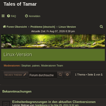
Tales of Tamar
FAQ
Anmelden
S
Foren-Übersicht
Probleme [deutsch]
Linux-Version
Aktuelle Zeit: Fr Aug 07, 2026 8:38 pm
u
c
h
e
Linux-Version
Moderatoren:
Stephan
,
paines
,
Moderatoren Team
SUCHE
ERWEITERTE SUCHE
1 Thema • Seite
1
von
1
NEUES THEMA
Bekanntmachungen
Einheitenbegrenzungen in den aktuellen Clientversionen
Letzter Beitrag von
Spielleitung
«
So Mai 29, 2011 9:32 am