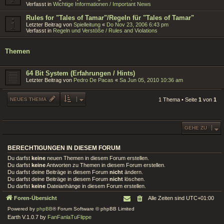
Verfasst in
Wichtige Informationen / Important News
Rules for "Tales of Tamar"/Regeln für "Tales of Tamar"
Letzter Beitrag von
Spielleitung
«
Do Nov 23, 2006 6:43 pm
Verfasst in
Regeln und Verstöße / Rules and Violations
Themen
64 Bit System (Erfahrungen / Hints)
Letzter Beitrag von
Pedro De Pacas
«
Sa Jun 05, 2010 10:36 am
NEUES THEMA
1 Thema • Seite
1
von
1
GEHE ZU
BERECHTIGUNGEN IN DIESEM FORUM
Du darfst
keine
neuen Themen in diesem Forum erstellen.
Du darfst
keine
Antworten zu Themen in diesem Forum erstellen.
Du darfst deine Beiträge in diesem Forum
nicht
ändern.
Du darfst deine Beiträge in diesem Forum
nicht
löschen.
Du darfst
keine
Dateianhänge in diesem Forum erstellen.
Foren-Übersicht
Alle Zeiten sind
UTC+01:00
Powered by
phpBB
® Forum Software © phpBB Limited
Earth V.1.0.7 by
FanFanlaTuFlippe