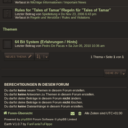
Verfasst in
Wichtige Informationen / Important News
Rules for "Tales of Tamar"/Regeln für "Tales of Tamar"
Letzter Beitrag von
Spielleitung
«
Do Nov 23, 2006 6:43 pm
Verfasst in
Regeln und Verstöße / Rules and Violations
Themen
64 Bit System (Erfahrungen / Hints)
Letzter Beitrag von
Pedro De Pacas
«
Sa Jun 05, 2010 10:36 am
NEUES THEMA
1 Thema • Seite
1
von
1
GEHE ZU
BERECHTIGUNGEN IN DIESEM FORUM
Du darfst
keine
neuen Themen in diesem Forum erstellen.
Du darfst
keine
Antworten zu Themen in diesem Forum erstellen.
Du darfst deine Beiträge in diesem Forum
nicht
ändern.
Du darfst deine Beiträge in diesem Forum
nicht
löschen.
Du darfst
keine
Dateianhänge in diesem Forum erstellen.
Foren-Übersicht
Alle Zeiten sind
UTC+01:00
Powered by
phpBB
® Forum Software © phpBB Limited
Earth V.1.0.7 by
FanFanlaTuFlippe