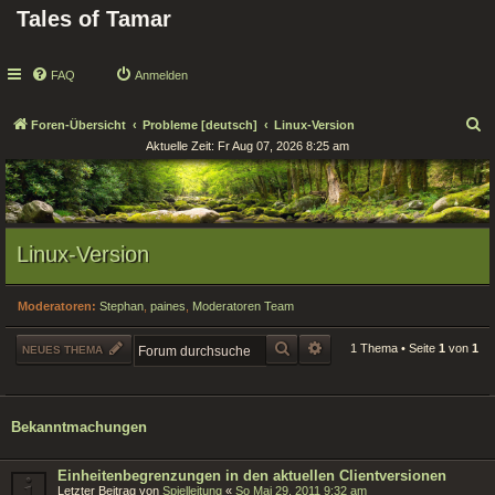
Tales of Tamar
FAQ
Anmelden
S
Foren-Übersicht
Probleme [deutsch]
Linux-Version
Aktuelle Zeit: Fr Aug 07, 2026 8:25 am
u
c
h
e
Linux-Version
Moderatoren:
Stephan
,
paines
,
Moderatoren Team
SUCHE
ERWEITERTE SUCHE
1 Thema • Seite
1
von
1
NEUES THEMA
Bekanntmachungen
Einheitenbegrenzungen in den aktuellen Clientversionen
Letzter Beitrag von
Spielleitung
«
So Mai 29, 2011 9:32 am