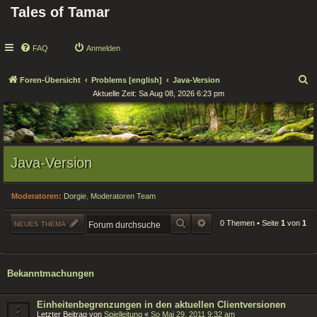
Tales of Tamar
FAQ
Anmelden
S
Foren-Übersicht
Problems [english]
Java-Version
Aktuelle Zeit: Sa Aug 08, 2026 6:23 pm
u
c
h
e
Java-Version
Moderatoren:
Dorgie
,
Moderatoren Team
SUCHE
ERWEITERTE SUCHE
0 Themen • Seite
1
von
1
NEUES THEMA
Bekanntmachungen
Einheitenbegrenzungen in den aktuellen Clientversionen
Letzter Beitrag von
Spielleitung
«
So Mai 29, 2011 9:32 am