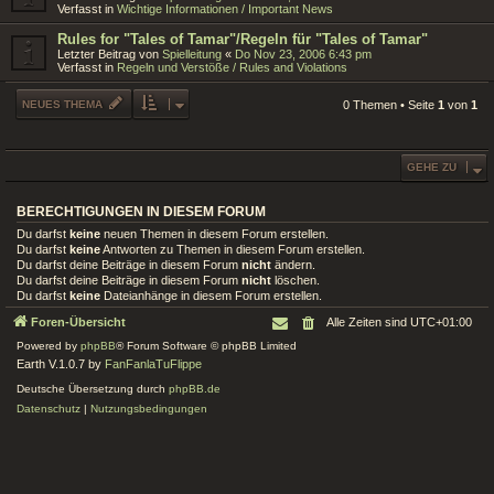
Verfasst in
Wichtige Informationen / Important News
Rules for "Tales of Tamar"/Regeln für "Tales of Tamar"
Letzter Beitrag von
Spielleitung
«
Do Nov 23, 2006 6:43 pm
Verfasst in
Regeln und Verstöße / Rules and Violations
NEUES THEMA
0 Themen • Seite
1
von
1
GEHE ZU
BERECHTIGUNGEN IN DIESEM FORUM
Du darfst
keine
neuen Themen in diesem Forum erstellen.
Du darfst
keine
Antworten zu Themen in diesem Forum erstellen.
Du darfst deine Beiträge in diesem Forum
nicht
ändern.
Du darfst deine Beiträge in diesem Forum
nicht
löschen.
Du darfst
keine
Dateianhänge in diesem Forum erstellen.
Foren-Übersicht
Alle Zeiten sind
UTC+01:00
Powered by
phpBB
® Forum Software © phpBB Limited
Earth V.1.0.7 by
FanFanlaTuFlippe
Deutsche Übersetzung durch
phpBB.de
Datenschutz
|
Nutzungsbedingungen