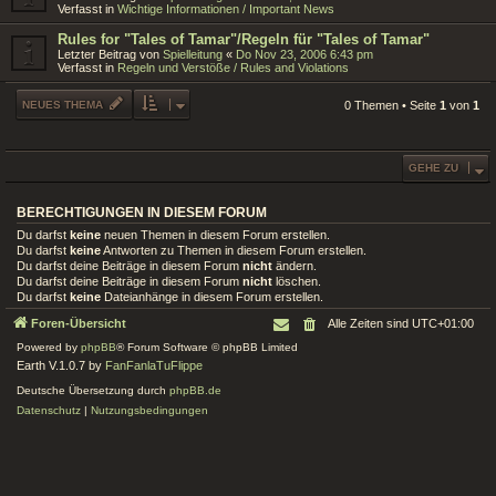
Verfasst in
Wichtige Informationen / Important News
Rules for "Tales of Tamar"/Regeln für "Tales of Tamar"
Letzter Beitrag von
Spielleitung
«
Do Nov 23, 2006 6:43 pm
Verfasst in
Regeln und Verstöße / Rules and Violations
NEUES THEMA
0 Themen • Seite
1
von
1
GEHE ZU
BERECHTIGUNGEN IN DIESEM FORUM
Du darfst
keine
neuen Themen in diesem Forum erstellen.
Du darfst
keine
Antworten zu Themen in diesem Forum erstellen.
Du darfst deine Beiträge in diesem Forum
nicht
ändern.
Du darfst deine Beiträge in diesem Forum
nicht
löschen.
Du darfst
keine
Dateianhänge in diesem Forum erstellen.
Foren-Übersicht
Alle Zeiten sind
UTC+01:00
Powered by
phpBB
® Forum Software © phpBB Limited
Earth V.1.0.7 by
FanFanlaTuFlippe
Deutsche Übersetzung durch
phpBB.de
Datenschutz
|
Nutzungsbedingungen