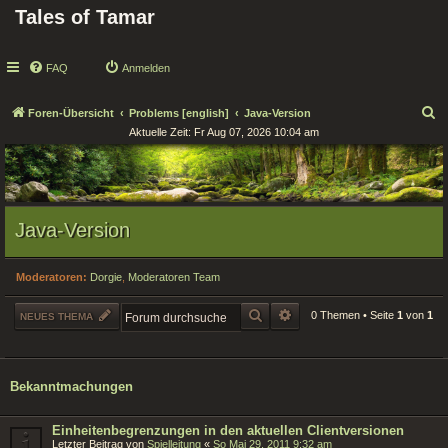
Tales of Tamar
FAQ
Anmelden
S
Foren-Übersicht
Problems [english]
Java-Version
Aktuelle Zeit: Fr Aug 07, 2026 10:04 am
u
c
h
e
Java-Version
Moderatoren:
Dorgie
,
Moderatoren Team
SUCHE
ERWEITERTE SUCHE
0 Themen • Seite
1
von
1
NEUES THEMA
Bekanntmachungen
Einheitenbegrenzungen in den aktuellen Clientversionen
Letzter Beitrag von
Spielleitung
«
So Mai 29, 2011 9:32 am