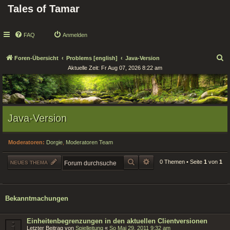
Tales of Tamar
FAQ
Anmelden
S
Foren-Übersicht
Problems [english]
Java-Version
Aktuelle Zeit: Fr Aug 07, 2026 8:22 am
u
c
h
e
Java-Version
Moderatoren:
Dorgie
,
Moderatoren Team
SUCHE
ERWEITERTE SUCHE
0 Themen • Seite
1
von
1
NEUES THEMA
Bekanntmachungen
Einheitenbegrenzungen in den aktuellen Clientversionen
Letzter Beitrag von
Spielleitung
«
So Mai 29, 2011 9:32 am