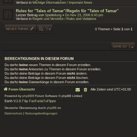
Verfasst in
Wichtige Informationen / Important News
Rules for "Tales of Tamar"/Regeln für "Tales of Tamar"
Letzter Beitrag von
Spielleitung
«
Do Nov 23, 2006 6:43 pm
Verfasst in
Regeln und Verstöße / Rules and Violations
NEUES THEMA
0 Themen • Seite
1
von
1
GEHE ZU
BERECHTIGUNGEN IN DIESEM FORUM
Du darfst
keine
neuen Themen in diesem Forum erstellen.
Du darfst
keine
Antworten zu Themen in diesem Forum erstellen.
Du darfst deine Beiträge in diesem Forum
nicht
ändern.
Du darfst deine Beiträge in diesem Forum
nicht
löschen.
Du darfst
keine
Dateianhänge in diesem Forum erstellen.
Foren-Übersicht
Alle Zeiten sind
UTC+01:00
Powered by
phpBB
® Forum Software © phpBB Limited
Earth V.1.0.7 by
FanFanlaTuFlippe
Deutsche Übersetzung durch
phpBB.de
Datenschutz
|
Nutzungsbedingungen