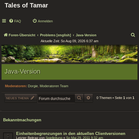
Tales of Tamar
FAQ
Anmelden
S
Foren-Übersicht
Problems [english]
Java-Version
Aktuelle Zeit: So Aug 09, 2026 6:37 am
u
c
h
e
Java-Version
Moderatoren:
Dorgie
,
Moderatoren Team
SUCHE
ERWEITERTE SUCHE
0 Themen • Seite
1
von
1
NEUES THEMA
Bekanntmachungen
Einheitenbegrenzungen in den aktuellen Clientversionen
Letzter Beitrag von
Spielleitung
«
So Mai 29, 2011 9:32 am