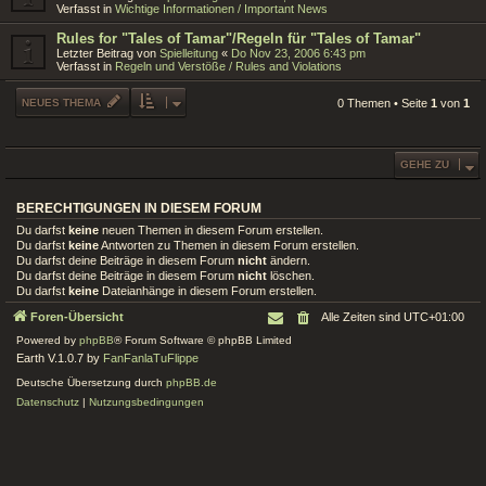
Verfasst in
Wichtige Informationen / Important News
Rules for "Tales of Tamar"/Regeln für "Tales of Tamar"
Letzter Beitrag von
Spielleitung
«
Do Nov 23, 2006 6:43 pm
Verfasst in
Regeln und Verstöße / Rules and Violations
NEUES THEMA
0 Themen • Seite
1
von
1
GEHE ZU
BERECHTIGUNGEN IN DIESEM FORUM
Du darfst
keine
neuen Themen in diesem Forum erstellen.
Du darfst
keine
Antworten zu Themen in diesem Forum erstellen.
Du darfst deine Beiträge in diesem Forum
nicht
ändern.
Du darfst deine Beiträge in diesem Forum
nicht
löschen.
Du darfst
keine
Dateianhänge in diesem Forum erstellen.
Foren-Übersicht
Alle Zeiten sind
UTC+01:00
Powered by
phpBB
® Forum Software © phpBB Limited
Earth V.1.0.7 by
FanFanlaTuFlippe
Deutsche Übersetzung durch
phpBB.de
Datenschutz
|
Nutzungsbedingungen