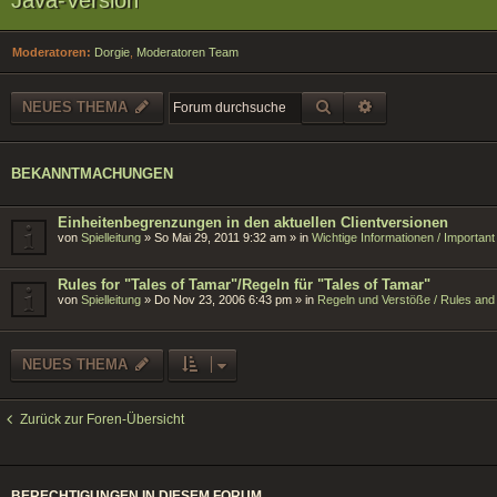
Moderatoren:
Dorgie
,
Moderatoren Team
SUCHE
ERWEITERTE SU
NEUES THEMA
BEKANNTMACHUNGEN
Einheitenbegrenzungen in den aktuellen Clientversionen
von
Spielleitung
»
So Mai 29, 2011 9:32 am
» in
Wichtige Informationen / Importan
Rules for "Tales of Tamar"/Regeln für "Tales of Tamar"
von
Spielleitung
»
Do Nov 23, 2006 6:43 pm
» in
Regeln und Verstöße / Rules and 
NEUES THEMA
Zurück zur Foren-Übersicht
BERECHTIGUNGEN IN DIESEM FORUM