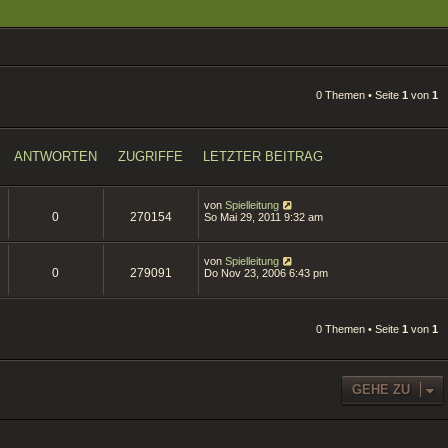
0 Themen • Seite
1
von
1
ANTWORTEN
ZUGRIFFE
LETZTER BEITRAG
von
Spielleitung
0
270154
So Mai 29, 2011 9:32 am
von
Spielleitung
0
279091
Do Nov 23, 2006 6:43 pm
0 Themen • Seite
1
von
1
GEHE ZU