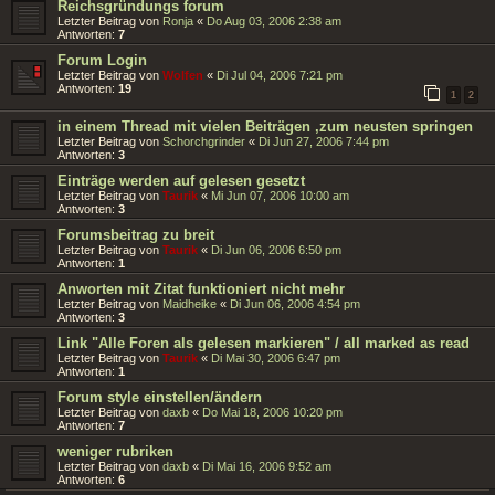
Reichsgründungs forum
Letzter Beitrag von
Ronja
«
Do Aug 03, 2006 2:38 am
Antworten:
7
Forum Login
Letzter Beitrag von
Wolfen
«
Di Jul 04, 2006 7:21 pm
Antworten:
19
1
2
in einem Thread mit vielen Beiträgen ,zum neusten springen
Letzter Beitrag von
Schorchgrinder
«
Di Jun 27, 2006 7:44 pm
Antworten:
3
Einträge werden auf gelesen gesetzt
Letzter Beitrag von
Taurik
«
Mi Jun 07, 2006 10:00 am
Antworten:
3
Forumsbeitrag zu breit
Letzter Beitrag von
Taurik
«
Di Jun 06, 2006 6:50 pm
Antworten:
1
Anworten mit Zitat funktioniert nicht mehr
Letzter Beitrag von
Maidheike
«
Di Jun 06, 2006 4:54 pm
Antworten:
3
Link "Alle Foren als gelesen markieren" / all marked as read
Letzter Beitrag von
Taurik
«
Di Mai 30, 2006 6:47 pm
Antworten:
1
Forum style einstellen/ändern
Letzter Beitrag von
daxb
«
Do Mai 18, 2006 10:20 pm
Antworten:
7
weniger rubriken
Letzter Beitrag von
daxb
«
Di Mai 16, 2006 9:52 am
Antworten:
6