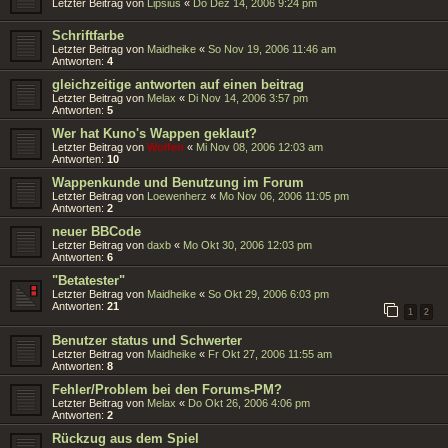
Letzter Beitrag von
Lipsius
«
Do Dez 14, 2006 9:24 pm
Schriftfarbe
Letzter Beitrag von
Maidheike
«
So Nov 19, 2006 11:46 am
Antworten:
4
gleichzeitige antworten auf einen beitrag
Letzter Beitrag von
Melax
«
Di Nov 14, 2006 3:57 pm
Antworten:
5
Wer hat Kuno's Wappen geklaut?
Letzter Beitrag von
Wolfen
«
Mi Nov 08, 2006 12:03 am
Antworten:
10
Wappenkunde und Benutzung im Forum
Letzter Beitrag von
Loewenherz
«
Mo Nov 06, 2006 11:05 pm
Antworten:
2
neuer BBCode
Letzter Beitrag von
daxb
«
Mo Okt 30, 2006 12:03 pm
Antworten:
6
"Betatester"
Letzter Beitrag von
Maidheike
«
So Okt 29, 2006 6:03 pm
Antworten:
21
1
2
Benutzer status und Schwerter
Letzter Beitrag von
Maidheike
«
Fr Okt 27, 2006 11:55 am
Antworten:
8
Fehler/Problem bei den Forums-PM?
Letzter Beitrag von
Melax
«
Do Okt 26, 2006 4:06 pm
Antworten:
2
Rückzug aus dem Spiel