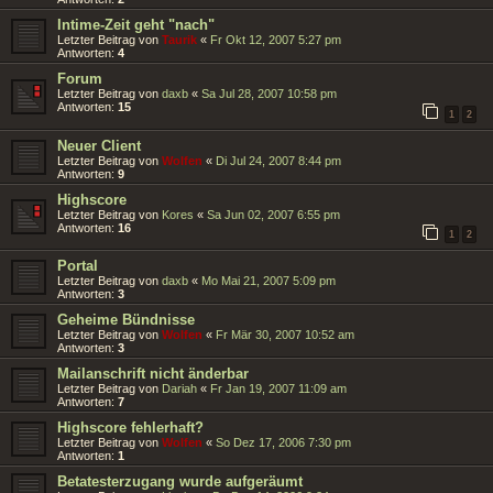
Intime-Zeit geht "nach"
Letzter Beitrag von
Taurik
«
Fr Okt 12, 2007 5:27 pm
Antworten:
4
Forum
Letzter Beitrag von
daxb
«
Sa Jul 28, 2007 10:58 pm
Antworten:
15
1
2
Neuer Client
Letzter Beitrag von
Wolfen
«
Di Jul 24, 2007 8:44 pm
Antworten:
9
Highscore
Letzter Beitrag von
Kores
«
Sa Jun 02, 2007 6:55 pm
Antworten:
16
1
2
Portal
Letzter Beitrag von
daxb
«
Mo Mai 21, 2007 5:09 pm
Antworten:
3
Geheime Bündnisse
Letzter Beitrag von
Wolfen
«
Fr Mär 30, 2007 10:52 am
Antworten:
3
Mailanschrift nicht änderbar
Letzter Beitrag von
Dariah
«
Fr Jan 19, 2007 11:09 am
Antworten:
7
Highscore fehlerhaft?
Letzter Beitrag von
Wolfen
«
So Dez 17, 2006 7:30 pm
Antworten:
1
Betatesterzugang wurde aufgeräumt