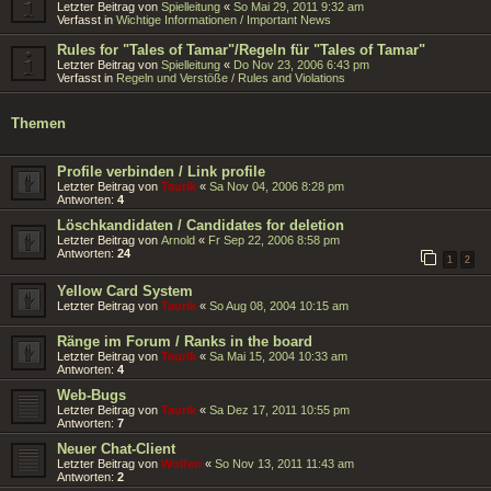
Letzter Beitrag von
Spielleitung
«
So Mai 29, 2011 9:32 am
Verfasst in
Wichtige Informationen / Important News
Rules for "Tales of Tamar"/Regeln für "Tales of Tamar"
Letzter Beitrag von
Spielleitung
«
Do Nov 23, 2006 6:43 pm
Verfasst in
Regeln und Verstöße / Rules and Violations
Themen
Profile verbinden / Link profile
Letzter Beitrag von
Taurik
«
Sa Nov 04, 2006 8:28 pm
Antworten:
4
Löschkandidaten / Candidates for deletion
Letzter Beitrag von
Arnold
«
Fr Sep 22, 2006 8:58 pm
Antworten:
24
1
2
Yellow Card System
Letzter Beitrag von
Taurik
«
So Aug 08, 2004 10:15 am
Ränge im Forum / Ranks in the board
Letzter Beitrag von
Taurik
«
Sa Mai 15, 2004 10:33 am
Antworten:
4
Web-Bugs
Letzter Beitrag von
Taurik
«
Sa Dez 17, 2011 10:55 pm
Antworten:
7
Neuer Chat-Client
Letzter Beitrag von
Wolfen
«
So Nov 13, 2011 11:43 am
Antworten:
2