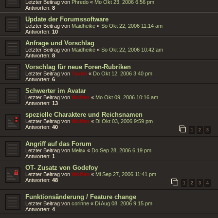
Letzter Beitrag von
Phredo
«
Mo Okt 23, 2006 6:56 pm
Antworten:
8
Update der Forumssoftware
Letzter Beitrag von
Maidheike
«
So Okt 22, 2006 11:14 am
Antworten:
10
Anfrage und Vorschlag
Letzter Beitrag von
Maidheike
«
So Okt 22, 2006 10:42 am
Antworten:
8
Vorschlag für neue Foren-Rubriken
Letzter Beitrag von
Taurik
«
Do Okt 12, 2006 3:40 pm
Antworten:
6
Schwerter im Avatar
Letzter Beitrag von
Wolfen
«
Mo Okt 09, 2006 10:16 am
Antworten:
13
spezielle Charaktere und Reichsnamen
Letzter Beitrag von
Wolfen
«
Di Okt 03, 2006 9:59 pm
Antworten:
40
1
2
3
Angriff auf das Forum
Letzter Beitrag von
Melax
«
Do Sep 28, 2006 6:19 pm
Antworten:
1
OT- Zusatz von Godefoy
Letzter Beitrag von
Wolfen
«
Mi Sep 27, 2006 11:41 pm
Antworten:
48
1
2
3
4
Funktionsänderung / Feature change
Letzter Beitrag von
corinne
«
Di Aug 08, 2006 9:15 pm
Antworten:
4