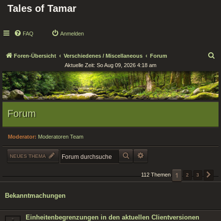
Tales of Tamar
FAQ
Anmelden
S
Foren-Übersicht
Verschiedenes / Miscellaneous
Forum
Aktuelle Zeit: So Aug 09, 2026 4:18 am
u
c
h
e
Forum
Moderator:
Moderatoren Team
SUCHE
ERWEITERTE SUCHE
NEUES THEMA
1
112 Themen
2
3
N
Bekanntmachungen
Einheitenbegrenzungen in den aktuellen Clientversionen