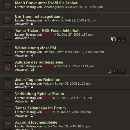
Menü Punkt unter Profil für Jabber
Letzter Beitrag von
Schorchgrinder
«
Do Apr 29, 2010 8:56 pm
Ein Traum ist ausgeträumt
Letzter Beitrag von
nachtfalke
«
So Feb 22, 2009 9:31 pm
Antworten:
8
Tamar Ticker / RSS-Feeds fehlerhaft
Letzter Beitrag von
Wolfen
«
Sa Dez 27, 2008 1:50 pm
Antworten:
15
1
2
Weiterleitung einer PM
Letzter Beitrag von
Lillie von Baltari
«
Mo Dez 01, 2008 7:02 pm
Antworten:
4
Aufgabe des Rollenspieles
Letzter Beitrag von
Wolfen
«
Do Okt 30, 2008 11:24 pm
Antworten:
33
1
2
3
Jeden Tag eine Rebellion
Letzter Beitrag von
Melax
«
Sa Apr 05, 2008 11:29 pm
Antworten:
4
Verbindung Spiel -> Forum
Letzter Beitrag von
Taurik
«
Fr Feb 22, 2008 12:41 am
Antworten:
6
Tamar Zeitangabe im Forum
Letzter Beitrag von
Taurik
«
Do Jan 17, 2008 7:08 pm
Antworten:
1
Account löschen/delete
Letzter Beitrag von
daxb
«
So Dez 30, 2007 10:48 pm
Antworten:
2