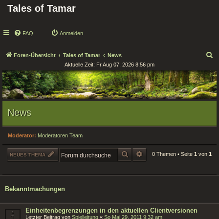
Tales of Tamar
FAQ
Anmelden
S
Foren-Übersicht
Tales of Tamar
News
Aktuelle Zeit: Fr Aug 07, 2026 8:56 pm
u
c
h
e
News
Moderator:
Moderatoren Team
SUCHE
ERWEITERTE SUCHE
0 Themen • Seite
1
von
1
NEUES THEMA
Bekanntmachungen
Einheitenbegrenzungen in den aktuellen Clientversionen
Letzter Beitrag von
Spielleitung
«
So Mai 29, 2011 9:32 am