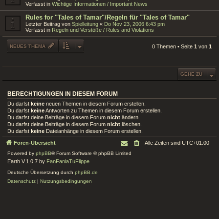
Verfasst in
Wichtige Informationen / Important News
Rules for "Tales of Tamar"/Regeln für "Tales of Tamar"
Letzter Beitrag von
Spielleitung
«
Do Nov 23, 2006 6:43 pm
Verfasst in
Regeln und Verstöße / Rules and Violations
NEUES THEMA
0 Themen • Seite
1
von
1
GEHE ZU
BERECHTIGUNGEN IN DIESEM FORUM
Du darfst
keine
neuen Themen in diesem Forum erstellen.
Du darfst
keine
Antworten zu Themen in diesem Forum erstellen.
Du darfst deine Beiträge in diesem Forum
nicht
ändern.
Du darfst deine Beiträge in diesem Forum
nicht
löschen.
Du darfst
keine
Dateianhänge in diesem Forum erstellen.
Foren-Übersicht
Alle Zeiten sind
UTC+01:00
Powered by
phpBB
® Forum Software © phpBB Limited
Earth V.1.0.7 by
FanFanlaTuFlippe
Deutsche Übersetzung durch
phpBB.de
Datenschutz
|
Nutzungsbedingungen