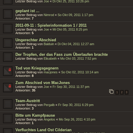
Letzter Beitrag von
Joe
«
Di Okt 25, 2011 10:26 pm
geplant ist ...
Letzter Beitrag von
Nimrod
«
So Okt 09, 2011 1:17 pm
Antworten:
7
2011-09-11 : Spielerinformation 1 / 2011
Letzter Beitrag von
Joe
«
Mi Okt 05, 2011 8:25 pm
Antworten:
5
Ungerechter Abschied
Letzter Beitrag von
Balduin
«
Di Okt 04, 2011 12:27 am
Antworten:
1
Der Tropfen, der das Fass zum Überlaufen brachte
Letzter Beitrag von
Elisabeth
«
Mo Okt 03, 2011 7:52 pm
Tod von Kriegsgegnern
Letzter Beitrag von
macjones
«
So Okt 02, 2011 10:14 am
Antworten:
8
Zum Abschied von MacJones
Letzter Beitrag von
Joe
«
Fr Sep 30, 2011 11:37 pm
Antworten:
35
1
2
3
Team-Austritt
Letzter Beitrag von
Pergalb
«
Fr Sep 30, 2011 6:29 pm
Antworten:
3
Bitte um Kampfpause
Letzter Beitrag von
Angelos
«
Mo Sep 26, 2011 4:10 pm
Antworten:
1
Verfluchtes Land Ost Cilderian