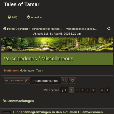
Tales of Tamar
FAQ
Anmelden
S
Foren-Übersicht
Verschiedenes / Miscellaneous
Verschiedenes / Miscellaneous
Aktuelle Zeit: Sa Aug 08, 2026 3:20 pm
u
c
h
e
Verschiedenes / Miscellaneous
Moderator:
Moderatoren Team
SUCHE
ERWEITERTE SUCHE
NEUES THEMA
SEITE
1
1
VON
8
398 Themen
2
3
4
5
…
8
N
Bekanntmachungen
Einheitenbegrenzungen in den aktuellen Clientversionen