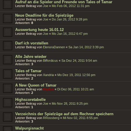
Aufruf an die Spieler und Freunde von Tales of Tamar
Letzter Beitrag von
Joe
«
Mo Feb 06, 2012 11:31 pm
Neue Deadline für die Spielzüge
Letzter Beitrag von
Joe
«
Do Jan 26, 2012 9:28 pm
Antworten:
8
Auswertung heute 16.01.12
Letzter Beitrag von
Joe
«
Mo Jan 16, 2012 6:47 pm
Darf ich vorstellen
Letzter Beitrag von
ElenoraDannen
«
Sa Jan 14, 2012 3:39 pm
Alle Jahre wieder
Letzter Beitrag von
Biffordicus
«
Sa Dez 24, 2011 9:54 am
Antworten:
3
Tales of Tamar
Letzter Beitrag von
Xandria
«
Mo Dez 19, 2011 12:56 pm
Antworten:
2
A New Queen of Tamar
Letzter Beitrag von
Wolfen
«
Di Dez 06, 2011 10:21 am
Antworten:
2
Highscoretabelle
Letzter Beitrag von
Joe
«
Mo Nov 28, 2011 8:25 pm
Antworten:
1
Verzeichnis der Spielzüge auf dem Rechner speichern
Letzter Beitrag von
RRossberg
«
Mi Nov 02, 2011 8:55 pm
Antworten:
3
Walpurgisnacht