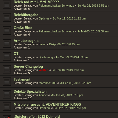
Reich tod mit 4 Mrd. VP???
Letzter Beitrag von
Feldmarschall zu Schwarze
«
So Mai 26, 2013 7:51 am
Antworten:
6
Reichübergabe
Letzter Beitrag von
Optimus
«
So Mai 19, 2013 11:12 pm
Antworten:
6
Große Bitte
Letzter Beitrag von
Feldmarschall zu Schwarze
«
Fr Mai 03, 2013 5:38 am
Antworten:
4
Armutszeugnis
Letzter Beitrag von
baltar
«
Di Apr 09, 2013 6:45 pm
Antworten:
1
OT
Letzter Beitrag von
Spielleitung
«
Fr Mär 29, 2013 4:39 pm
Antworten:
1
Server-Changelog
Letzter Beitrag von
Wolfen
«
Sa Feb 16, 2013 7:18 pm
Antworten:
5
Testament
Letzter Beitrag von
thoranno1785
«
Mi Feb 06, 2013 5:25 am
Defekte Spezialisten
Letzter Beitrag von
Azuriel
«
Mo Jan 28, 2013 5:19 pm
Antworten:
10
Mitspieler gesucht: ADVENTURER KINGS
Letzter Beitrag von
Drahkhul
«
So Dez 02, 2012 9:57 pm
.Spielertreffen 2012 Detmold