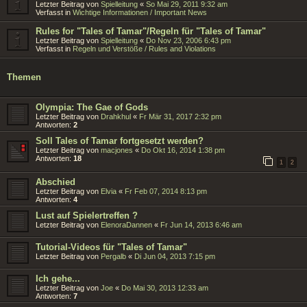
Letzter Beitrag von
Spielleitung
«
So Mai 29, 2011 9:32 am
Verfasst in
Wichtige Informationen / Important News
Rules for "Tales of Tamar"/Regeln für "Tales of Tamar"
Letzter Beitrag von
Spielleitung
«
Do Nov 23, 2006 6:43 pm
Verfasst in
Regeln und Verstöße / Rules and Violations
Themen
Olympia: The Gae of Gods
Letzter Beitrag von
Drahkhul
«
Fr Mär 31, 2017 2:32 pm
Antworten:
2
Soll Tales of Tamar fortgesetzt werden?
Letzter Beitrag von
macjones
«
Do Okt 16, 2014 1:38 pm
Antworten:
18
1
2
Abschied
Letzter Beitrag von
Elvia
«
Fr Feb 07, 2014 8:13 pm
Antworten:
4
Lust auf Spielertreffen ?
Letzter Beitrag von
ElenoraDannen
«
Fr Jun 14, 2013 6:46 am
Tutorial-Videos für "Tales of Tamar"
Letzter Beitrag von
Pergalb
«
Di Jun 04, 2013 7:15 pm
Ich gehe...
Letzter Beitrag von
Joe
«
Do Mai 30, 2013 12:33 am
Antworten:
7