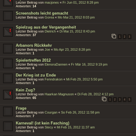
Letzter Beitrag von
macjones
«
Fr Jun 01, 2012 8:28 pm
Antworten:
14
Screenshots leicht gemacht
Letzter Beitrag von
Gorea
«
Mo Mai 21, 2012 8:03 pm
Spielzug aus der Vergangenheit
Letzter Beitrag von
Dietrich
«
Di Mai 15, 2012 8:43 pm
Antworten:
37
1
2
3
Arbanors Rückkehr
Letzter Beitrag von
Joe
«
Mo Apr 23, 2012 8:28 pm
Antworten:
1
Spielertreffen 2012
Letzter Beitrag von
ElenoraDannen
«
Fr Mär 16, 2012 9:19 pm
Antworten:
6
Der Krieg ist zu Ende
Letzter Beitrag von
Fenndrakon
«
Mi Feb 29, 2012 5:50 pm
Antworten:
1
Kein Zug?
Letzter Beitrag von
Haarkan Magnuson
«
Di Feb 28, 2012 4:12 pm
Antworten:
65
1
2
3
4
5
Frage
Letzter Beitrag von
Courgan
«
So Feb 26, 2012 11:58 pm
Antworten:
7
Karneval! (ist kein Fasching)
Letzter Beitrag von
Stecy
«
Mi Feb 15, 2012 11:37 am
Antworten:
1