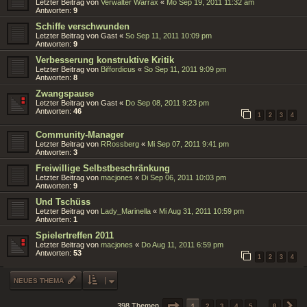
Letzter Beitrag von
Verwalter Warrax
«
Mo Sep 19, 2011 11:32 am
Antworten:
9
Schiffe verschwunden
Letzter Beitrag von
Gast
«
So Sep 11, 2011 10:09 pm
Antworten:
9
Verbesserung konstruktive Kritik
Letzter Beitrag von
Biffordicus
«
So Sep 11, 2011 9:09 pm
Antworten:
8
Zwangspause
Letzter Beitrag von
Gast
«
Do Sep 08, 2011 9:23 pm
Antworten:
46
1
2
3
4
Community-Manager
Letzter Beitrag von
RRossberg
«
Mi Sep 07, 2011 9:41 pm
Antworten:
3
Freiwillige Selbstbeschränkung
Letzter Beitrag von
macjones
«
Di Sep 06, 2011 10:03 pm
Antworten:
9
Und Tschüss
Letzter Beitrag von
Lady_Marinella
«
Mi Aug 31, 2011 10:59 pm
Antworten:
1
Spielertreffen 2011
Letzter Beitrag von
macjones
«
Do Aug 11, 2011 6:59 pm
Antworten:
53
1
2
3
4
NEUES THEMA
SEITE
1
1
VON
8
398 Themen
2
3
4
5
…
8
N