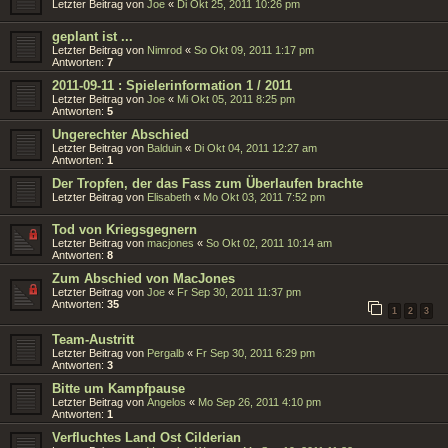
Letzter Beitrag von
Joe
«
Di Okt 25, 2011 10:26 pm
geplant ist ...
Letzter Beitrag von
Nimrod
«
So Okt 09, 2011 1:17 pm
Antworten:
7
2011-09-11 : Spielerinformation 1 / 2011
Letzter Beitrag von
Joe
«
Mi Okt 05, 2011 8:25 pm
Antworten:
5
Ungerechter Abschied
Letzter Beitrag von
Balduin
«
Di Okt 04, 2011 12:27 am
Antworten:
1
Der Tropfen, der das Fass zum Überlaufen brachte
Letzter Beitrag von
Elisabeth
«
Mo Okt 03, 2011 7:52 pm
Tod von Kriegsgegnern
Letzter Beitrag von
macjones
«
So Okt 02, 2011 10:14 am
Antworten:
8
Zum Abschied von MacJones
Letzter Beitrag von
Joe
«
Fr Sep 30, 2011 11:37 pm
Antworten:
35
1
2
3
Team-Austritt
Letzter Beitrag von
Pergalb
«
Fr Sep 30, 2011 6:29 pm
Antworten:
3
Bitte um Kampfpause
Letzter Beitrag von
Angelos
«
Mo Sep 26, 2011 4:10 pm
Antworten:
1
Verfluchtes Land Ost Cilderian