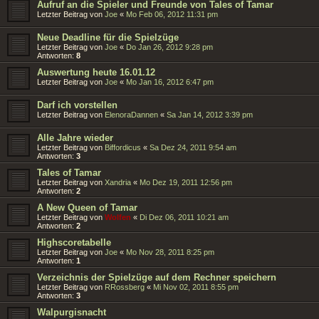
Aufruf an die Spieler und Freunde von Tales of Tamar
Letzter Beitrag von
Joe
«
Mo Feb 06, 2012 11:31 pm
Neue Deadline für die Spielzüge
Letzter Beitrag von
Joe
«
Do Jan 26, 2012 9:28 pm
Antworten:
8
Auswertung heute 16.01.12
Letzter Beitrag von
Joe
«
Mo Jan 16, 2012 6:47 pm
Darf ich vorstellen
Letzter Beitrag von
ElenoraDannen
«
Sa Jan 14, 2012 3:39 pm
Alle Jahre wieder
Letzter Beitrag von
Biffordicus
«
Sa Dez 24, 2011 9:54 am
Antworten:
3
Tales of Tamar
Letzter Beitrag von
Xandria
«
Mo Dez 19, 2011 12:56 pm
Antworten:
2
A New Queen of Tamar
Letzter Beitrag von
Wolfen
«
Di Dez 06, 2011 10:21 am
Antworten:
2
Highscoretabelle
Letzter Beitrag von
Joe
«
Mo Nov 28, 2011 8:25 pm
Antworten:
1
Verzeichnis der Spielzüge auf dem Rechner speichern
Letzter Beitrag von
RRossberg
«
Mi Nov 02, 2011 8:55 pm
Antworten:
3
Walpurgisnacht