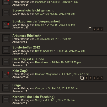
Letzter Beitrag von
macjones
«
Fr Jun 01, 2012 8:28 pm
Antworten:
14
Screenshots leicht gemacht
Letzter Beitrag von
Gorea
«
Mo Mai 21, 2012 8:03 pm
Spielzug aus der Vergangenheit
Letzter Beitrag von
Dietrich
«
Di Mai 15, 2012 8:43 pm
Antworten:
37
1
2
3
Arbanors Rückkehr
Letzter Beitrag von
Joe
«
Mo Apr 23, 2012 8:28 pm
Antworten:
1
Spielertreffen 2012
Letzter Beitrag von
ElenoraDannen
«
Fr Mär 16, 2012 9:19 pm
Antworten:
6
Der Krieg ist zu Ende
Letzter Beitrag von
Fenndrakon
«
Mi Feb 29, 2012 5:50 pm
Antworten:
1
Kein Zug?
Letzter Beitrag von
Haarkan Magnuson
«
Di Feb 28, 2012 4:12 pm
Antworten:
65
1
2
3
4
5
Frage
Letzter Beitrag von
Courgan
«
So Feb 26, 2012 11:58 pm
Antworten:
7
Karneval! (ist kein Fasching)
Letzter Beitrag von
Stecy
«
Mi Feb 15, 2012 11:37 am
Antworten:
1