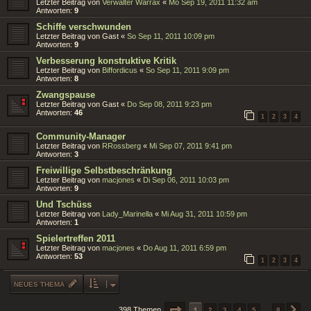
Letzter Beitrag von
Verwalter Warrax
«
Mo Sep 19, 2011 11:32 am
Antworten:
9
Schiffe verschwunden
Letzter Beitrag von
Gast
«
So Sep 11, 2011 10:09 pm
Antworten:
9
Verbesserung konstruktive Kritik
Letzter Beitrag von
Biffordicus
«
So Sep 11, 2011 9:09 pm
Antworten:
8
Zwangspause
Letzter Beitrag von
Gast
«
Do Sep 08, 2011 9:23 pm
Antworten:
46
1
2
3
4
Community-Manager
Letzter Beitrag von
RRossberg
«
Mi Sep 07, 2011 9:41 pm
Antworten:
3
Freiwillige Selbstbeschränkung
Letzter Beitrag von
macjones
«
Di Sep 06, 2011 10:03 pm
Antworten:
9
Und Tschüss
Letzter Beitrag von
Lady_Marinella
«
Mi Aug 31, 2011 10:59 pm
Antworten:
1
Spielertreffen 2011
Letzter Beitrag von
macjones
«
Do Aug 11, 2011 6:59 pm
Antworten:
53
1
2
3
4
NEUES THEMA
SEITE
1
1
VON
8
398 Themen
2
3
4
5
…
8
N