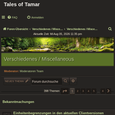
Tales of Tamar
FAQ
Anmelden
S
Foren-Übersicht
Verschiedenes / Miscellaneous
Verschiedenes / Miscellaneous
Aktuelle Zeit: Mi Aug 05, 2026 11:35 pm
u
c
h
e
Verschiedenes / Miscellaneous
Moderator:
Moderatoren Team
SUCHE
ERWEITERTE SUCHE
NEUES THEMA
SEITE
1
1
VON
8
398 Themen
2
3
4
5
…
8
N
Bekanntmachungen
Einheitenbegrenzungen in den aktuellen Clientversionen