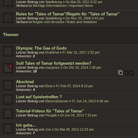
Letzter Beitrag von
Spielleitung
«
So Mai 29, 2011 9:32 am
Verfasst in
Wichtige Informationen / Important News
Rules for "Tales of Tamar"/Regeln für "Tales of Tamar"
Letzter Beitrag von
Spielleitung
«
Do Nov 23, 2006 6:43 pm
Verfasst in
Regeln und Verstöße / Rules and Violations
Themen
Olympia: The Gae of Gods
Letzter Beitrag von
Drahkhul
«
Fr Mär 31, 2017 2:32 pm
Antworten:
2
Soll Tales of Tamar fortgesetzt werden?
Letzter Beitrag von
macjones
«
Do Okt 16, 2014 1:38 pm
Antworten:
18
1
2
Abschied
Letzter Beitrag von
Elvia
«
Fr Feb 07, 2014 8:13 pm
Antworten:
4
Lust auf Spielertreffen ?
Letzter Beitrag von
ElenoraDannen
«
Fr Jun 14, 2013 6:46 am
Tutorial-Videos für "Tales of Tamar"
Letzter Beitrag von
Pergalb
«
Di Jun 04, 2013 7:15 pm
Ich gehe...
Letzter Beitrag von
Joe
«
Do Mai 30, 2013 12:33 am
Antworten:
7