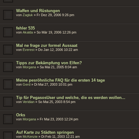
Waffen und Rüstungen
von
Zagluk
»
Fr Dez 29, 2006 9:26 pm
fehler 535
von
Akalda
»
So Mär 19, 2006 12:26 pm
Mal ne frage zur formel Aussaat
von
Everest
»
Do Jan 12, 2006 10:22 am
Tipps zur Bekämpfung von Elfen?
von
Morgana
»
Sa Mai 21, 2005 8:04 am
Meine pesröhnliche FAQ für die ersten 14 tage
von
Gerd
»
Di Mai 27, 2003 10:01 pm
Tip für PegasosUser und welche, die es werden wollen...
von
Veridian
»
So Mai 25, 2003 8:54 pm
Orks
von
Morgana
»
Fr Mai 23, 2003 12:24 pm
Auf Karte zu Städten springen
von
McKenzie
»
Di Feb 11, 2003 12:21 am