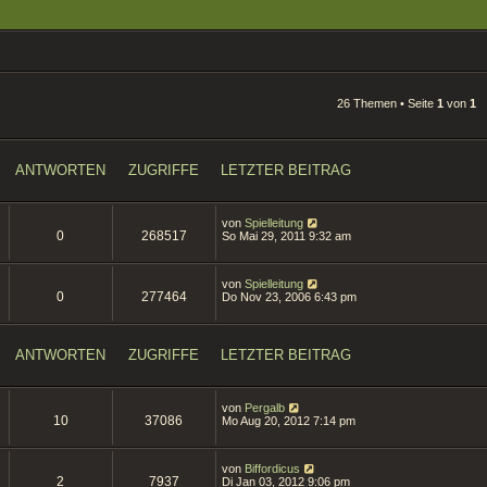
26 Themen • Seite
1
von
1
ANTWORTEN
ZUGRIFFE
LETZTER BEITRAG
von
Spielleitung
0
268517
So Mai 29, 2011 9:32 am
von
Spielleitung
0
277464
Do Nov 23, 2006 6:43 pm
ANTWORTEN
ZUGRIFFE
LETZTER BEITRAG
von
Pergalb
10
37086
Mo Aug 20, 2012 7:14 pm
von
Biffordicus
2
7937
Di Jan 03, 2012 9:06 pm