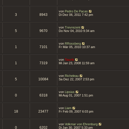
von
Pedro De Pacas
3
8943
Di Dez 06, 2011 7:42 pm
von
Trevrezent
5
9670
Do Nov 04, 2010 9:34 am
von
RRossberg
1
7101
Fr Mär 05, 2010 10:37 am
von
Taurik
1
7319
Mi Jan 23, 2008 11:59 am
von
Richeleau
5
10084
Sa Dez 22, 2007 2:53 pm
von
Lipsius
0
6318
Mi Aug 01, 2007 1:51 pm
von
Liam
18
23477
Fr Feb 09, 2007 6:03 pm
von
Volkmar von Ehrenburg
0
6202
Di Jan 30, 2007 5:33 pm