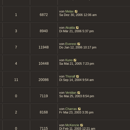
von
Melax
1
6872
Sa Dez 30, 2006 12:06 am
von
Akalda
3
8940
Di Mär 21, 2006 5:37 pm
von
Everest
7
11948
Do Jan 12, 2006 10:17 pm
von
Kuno
4
10448
Sa Mai 21, 2005 7:23 pm
von
Thoralf
11
20086
Di Sep 14, 2004 9:54 am
von
Veridian
0
7119
So Mai 25, 2003 8:54 pm
von
Charras
2
8168
Fr Mai 23, 2003 3:35 pm
von
McKenzie
0
7115
Di Feb 11, 2003 12:21 am