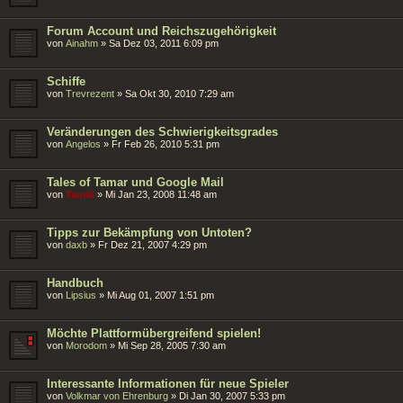
Forum Account und Reichszugehörigkeit
von
Ainahm
»
Sa Dez 03, 2011 6:09 pm
Schiffe
von
Trevrezent
»
Sa Okt 30, 2010 7:29 am
Veränderungen des Schwierigkeitsgrades
von
Angelos
»
Fr Feb 26, 2010 5:31 pm
Tales of Tamar und Google Mail
von
Taurik
»
Mi Jan 23, 2008 11:48 am
Tipps zur Bekämpfung von Untoten?
von
daxb
»
Fr Dez 21, 2007 4:29 pm
Handbuch
von
Lipsius
»
Mi Aug 01, 2007 1:51 pm
Möchte Plattformübergreifend spielen!
von
Morodom
»
Mi Sep 28, 2005 7:30 am
Interessante Informationen für neue Spieler
von
Volkmar von Ehrenburg
»
Di Jan 30, 2007 5:33 pm