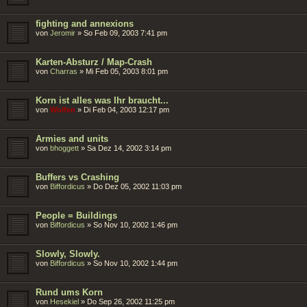
fighting and annexions
von
Jeromir
»
So Feb 09, 2003 7:41 pm
Karten-Absturz / Map-Crash
von
Charras
»
Mi Feb 05, 2003 8:01 pm
Korn ist alles was Ihr braucht...
von
Wolfen
»
Di Feb 04, 2003 12:17 pm
Armies and units
von
bhoggett
»
Sa Dez 14, 2002 3:14 pm
Buffers vs Crashing
von
Biffordicus
»
Do Dez 05, 2002 11:03 pm
People = Buildings
von
Biffordicus
»
So Nov 10, 2002 1:46 pm
Slowly, Slowly.
von
Biffordicus
»
So Nov 10, 2002 1:44 pm
Rund ums Korn
von
Hesekiel
»
Do Sep 26, 2002 11:25 pm