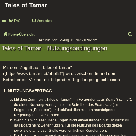
Tales of Tamar
FAQ
Anmelden
S
Foren-Übersicht
Aktuelle Zeit: Sa Aug 08, 2026 10:02 pm
u
Tales of Tamar - Nutzungsbedingungen
c
h
e
Mit dem Zugriff auf „Tales of Tamar“
(„https://www.tamar.net/phpBB“) wird zwischen dir und dem
Betreiber ein Vertrag mit folgenden Regelungen geschlossen:
1. NUTZUNGSVERTRAG
Mit dem Zugriff auf „Tales of Tamar“ (im Folgenden „das Board“) schließt
du einen Nutzungsvertrag mit dem Betreiber des Boards ab (im
Folgenden „Betreiber“) und erklärst dich mit den nachfolgenden
Regelungen einverstanden.
Wenn du mit diesen Regelungen nicht einverstanden bist, so darfst du
das Board nicht weiter nutzen. Für die Nutzung des Boards gelten
jeweils die an dieser Stelle veröffentlichten Regelungen.
Der Nutzungsvertrag wird auf unbestimmte Zeit geschlossen und kann