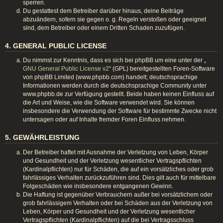
sperren.
Du gestattest dem Betreiber darüber hinaus, deine Beiträge
abzuändern, sofern sie gegen o. g. Regeln verstoßen oder geeignet
sind, dem Betreiber oder einem Dritten Schaden zuzufügen.
4. GENERAL PUBLIC LICENSE
Du nimmst zur Kenntnis, dass es sich bei phpBB um eine unter der „
GNU General Public License v2
“ (GPL) bereitgestellten Foren-Software
von phpBB Limited (www.phpbb.com) handelt; deutschsprachige
Informationen werden durch die deutschsprachige Community unter
www.phpbb.de zur Verfügung gestellt. Beide haben keinen Einfluss auf
die Art und Weise, wie die Software verwendet wird. Sie können
insbesondere die Verwendung der Software für bestimmte Zwecke nicht
untersagen oder auf Inhalte fremder Foren Einfluss nehmen.
5. GEWÄHRLEISTUNG
Der Betreiber haftet mit Ausnahme der Verletzung von Leben, Körper
und Gesundheit und der Verletzung wesentlicher Vertragspflichten
(Kardinalpflichten) nur für Schäden, die auf ein vorsätzliches oder grob
fahrlässiges Verhalten zurückzuführen sind. Dies gilt auch für mittelbare
Folgeschäden wie insbesondere entgangenen Gewinn.
Die Haftung ist gegenüber Verbrauchern außer bei vorsätzlichem oder
grob fahrlässigem Verhalten oder bei Schäden aus der Verletzung von
Leben, Körper und Gesundheit und der Verletzung wesentlicher
Vertragspflichten (Kardinalpflichten) auf die bei Vertragsschluss