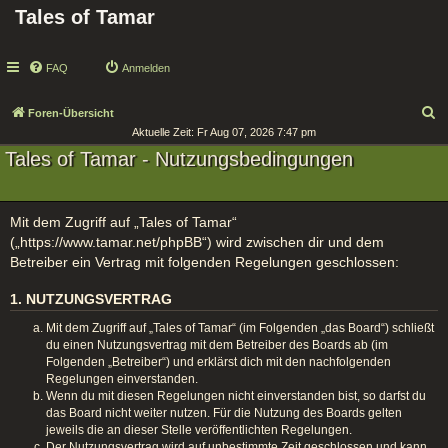
Tales of Tamar
FAQ
Anmelden
S
Foren-Übersicht
Aktuelle Zeit: Fr Aug 07, 2026 7:47 pm
u
Tales of Tamar - Nutzungsbedingungen
c
h
e
Mit dem Zugriff auf „Tales of Tamar“
(„https://www.tamar.net/phpBB“) wird zwischen dir und dem
Betreiber ein Vertrag mit folgenden Regelungen geschlossen:
1. NUTZUNGSVERTRAG
Mit dem Zugriff auf „Tales of Tamar“ (im Folgenden „das Board“) schließt
du einen Nutzungsvertrag mit dem Betreiber des Boards ab (im
Folgenden „Betreiber“) und erklärst dich mit den nachfolgenden
Regelungen einverstanden.
Wenn du mit diesen Regelungen nicht einverstanden bist, so darfst du
das Board nicht weiter nutzen. Für die Nutzung des Boards gelten
jeweils die an dieser Stelle veröffentlichten Regelungen.
Der Nutzungsvertrag wird auf unbestimmte Zeit geschlossen und kann