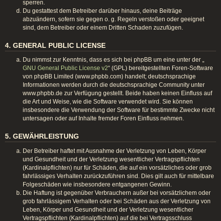
sperren.
Du gestattest dem Betreiber darüber hinaus, deine Beiträge
abzuändern, sofern sie gegen o. g. Regeln verstoßen oder geeignet
sind, dem Betreiber oder einem Dritten Schaden zuzufügen.
4. GENERAL PUBLIC LICENSE
Du nimmst zur Kenntnis, dass es sich bei phpBB um eine unter der „
GNU General Public License v2
“ (GPL) bereitgestellten Foren-Software
von phpBB Limited (www.phpbb.com) handelt; deutschsprachige
Informationen werden durch die deutschsprachige Community unter
www.phpbb.de zur Verfügung gestellt. Beide haben keinen Einfluss auf
die Art und Weise, wie die Software verwendet wird. Sie können
insbesondere die Verwendung der Software für bestimmte Zwecke nicht
untersagen oder auf Inhalte fremder Foren Einfluss nehmen.
5. GEWÄHRLEISTUNG
Der Betreiber haftet mit Ausnahme der Verletzung von Leben, Körper
und Gesundheit und der Verletzung wesentlicher Vertragspflichten
(Kardinalpflichten) nur für Schäden, die auf ein vorsätzliches oder grob
fahrlässiges Verhalten zurückzuführen sind. Dies gilt auch für mittelbare
Folgeschäden wie insbesondere entgangenen Gewinn.
Die Haftung ist gegenüber Verbrauchern außer bei vorsätzlichem oder
grob fahrlässigem Verhalten oder bei Schäden aus der Verletzung von
Leben, Körper und Gesundheit und der Verletzung wesentlicher
Vertragspflichten (Kardinalpflichten) auf die bei Vertragsschluss