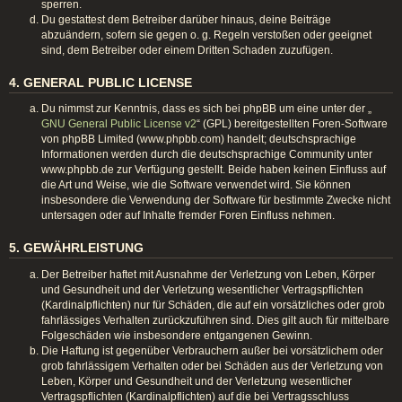
sperren.
Du gestattest dem Betreiber darüber hinaus, deine Beiträge
abzuändern, sofern sie gegen o. g. Regeln verstoßen oder geeignet
sind, dem Betreiber oder einem Dritten Schaden zuzufügen.
4. GENERAL PUBLIC LICENSE
Du nimmst zur Kenntnis, dass es sich bei phpBB um eine unter der „
GNU General Public License v2
“ (GPL) bereitgestellten Foren-Software
von phpBB Limited (www.phpbb.com) handelt; deutschsprachige
Informationen werden durch die deutschsprachige Community unter
www.phpbb.de zur Verfügung gestellt. Beide haben keinen Einfluss auf
die Art und Weise, wie die Software verwendet wird. Sie können
insbesondere die Verwendung der Software für bestimmte Zwecke nicht
untersagen oder auf Inhalte fremder Foren Einfluss nehmen.
5. GEWÄHRLEISTUNG
Der Betreiber haftet mit Ausnahme der Verletzung von Leben, Körper
und Gesundheit und der Verletzung wesentlicher Vertragspflichten
(Kardinalpflichten) nur für Schäden, die auf ein vorsätzliches oder grob
fahrlässiges Verhalten zurückzuführen sind. Dies gilt auch für mittelbare
Folgeschäden wie insbesondere entgangenen Gewinn.
Die Haftung ist gegenüber Verbrauchern außer bei vorsätzlichem oder
grob fahrlässigem Verhalten oder bei Schäden aus der Verletzung von
Leben, Körper und Gesundheit und der Verletzung wesentlicher
Vertragspflichten (Kardinalpflichten) auf die bei Vertragsschluss