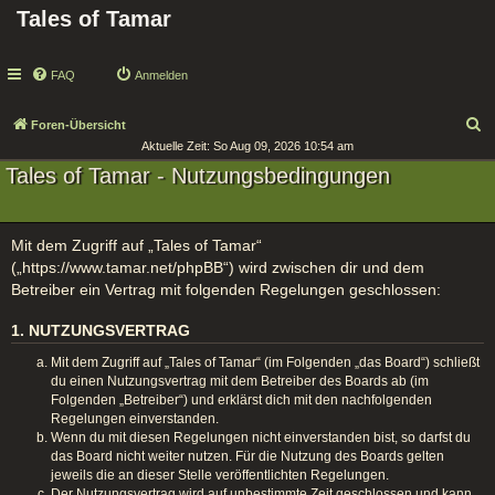
Tales of Tamar
FAQ
Anmelden
S
Foren-Übersicht
Aktuelle Zeit: So Aug 09, 2026 10:54 am
u
Tales of Tamar - Nutzungsbedingungen
c
h
e
Mit dem Zugriff auf „Tales of Tamar“
(„https://www.tamar.net/phpBB“) wird zwischen dir und dem
Betreiber ein Vertrag mit folgenden Regelungen geschlossen:
1. NUTZUNGSVERTRAG
Mit dem Zugriff auf „Tales of Tamar“ (im Folgenden „das Board“) schließt
du einen Nutzungsvertrag mit dem Betreiber des Boards ab (im
Folgenden „Betreiber“) und erklärst dich mit den nachfolgenden
Regelungen einverstanden.
Wenn du mit diesen Regelungen nicht einverstanden bist, so darfst du
das Board nicht weiter nutzen. Für die Nutzung des Boards gelten
jeweils die an dieser Stelle veröffentlichten Regelungen.
Der Nutzungsvertrag wird auf unbestimmte Zeit geschlossen und kann