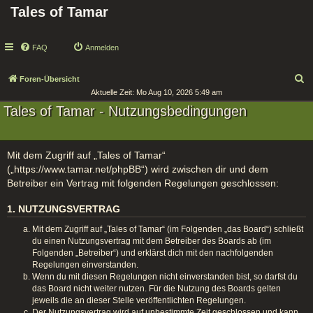
Tales of Tamar
FAQ
Anmelden
S
Foren-Übersicht
Aktuelle Zeit: Mo Aug 10, 2026 5:49 am
u
Tales of Tamar - Nutzungsbedingungen
c
h
e
Mit dem Zugriff auf „Tales of Tamar“
(„https://www.tamar.net/phpBB“) wird zwischen dir und dem
Betreiber ein Vertrag mit folgenden Regelungen geschlossen:
1. NUTZUNGSVERTRAG
Mit dem Zugriff auf „Tales of Tamar“ (im Folgenden „das Board“) schließt
du einen Nutzungsvertrag mit dem Betreiber des Boards ab (im
Folgenden „Betreiber“) und erklärst dich mit den nachfolgenden
Regelungen einverstanden.
Wenn du mit diesen Regelungen nicht einverstanden bist, so darfst du
das Board nicht weiter nutzen. Für die Nutzung des Boards gelten
jeweils die an dieser Stelle veröffentlichten Regelungen.
Der Nutzungsvertrag wird auf unbestimmte Zeit geschlossen und kann