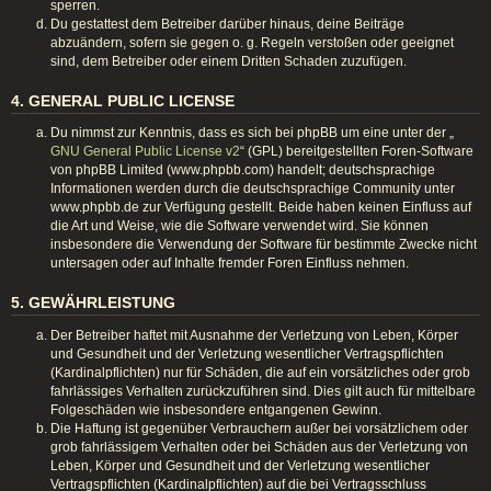
sperren.
Du gestattest dem Betreiber darüber hinaus, deine Beiträge
abzuändern, sofern sie gegen o. g. Regeln verstoßen oder geeignet
sind, dem Betreiber oder einem Dritten Schaden zuzufügen.
4. GENERAL PUBLIC LICENSE
Du nimmst zur Kenntnis, dass es sich bei phpBB um eine unter der „
GNU General Public License v2
“ (GPL) bereitgestellten Foren-Software
von phpBB Limited (www.phpbb.com) handelt; deutschsprachige
Informationen werden durch die deutschsprachige Community unter
www.phpbb.de zur Verfügung gestellt. Beide haben keinen Einfluss auf
die Art und Weise, wie die Software verwendet wird. Sie können
insbesondere die Verwendung der Software für bestimmte Zwecke nicht
untersagen oder auf Inhalte fremder Foren Einfluss nehmen.
5. GEWÄHRLEISTUNG
Der Betreiber haftet mit Ausnahme der Verletzung von Leben, Körper
und Gesundheit und der Verletzung wesentlicher Vertragspflichten
(Kardinalpflichten) nur für Schäden, die auf ein vorsätzliches oder grob
fahrlässiges Verhalten zurückzuführen sind. Dies gilt auch für mittelbare
Folgeschäden wie insbesondere entgangenen Gewinn.
Die Haftung ist gegenüber Verbrauchern außer bei vorsätzlichem oder
grob fahrlässigem Verhalten oder bei Schäden aus der Verletzung von
Leben, Körper und Gesundheit und der Verletzung wesentlicher
Vertragspflichten (Kardinalpflichten) auf die bei Vertragsschluss